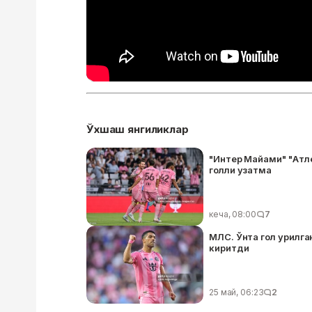
Ўхшаш янгиликлар
"Интер Майами" "Атле
голли узатма
кеча, 08:00
7
МЛС. Ўнта гол урилга
киритди
25 май, 06:23
2