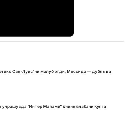
тико Сан-Луис"ни мағлуб этди, Мессида — дубль ва
н учрашувда "Интер Майами" қийин ғалабани қўлга