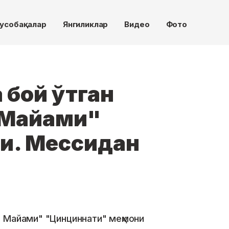
усобақалар
Янгиликлар
Видео
Фото
 бой ўтган
р Майами"
ди. Мессидан
 Майами" "Цинциннати" меҳмони