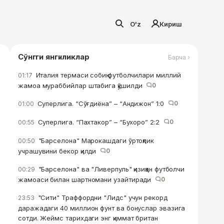
O'z
Кириш
Сўнгги янгиликлар
Барча ›
Италия термаси собиқ футболчилари миллий
01:17
жамоа мураббийлар штабига қўшилди
0
Суперлига. “Сўғдиёна” – “Андижон” 1:0
0
01:00
Суперлига. “Пахтакор” – “Бухоро” 2:2
0
00:55
"Барселона" Марокашдаги ўртоқлик
00:50
учрашувини бекор қилди
0
"Барселона" ва "Ливерпуль" қизиққан футболчи
00:29
жамоаси билан шартномани узайтиради
0
"Сити" Траффордни "Лидс" учун рекорд
23:53
даражадаги 40 миллион фунт ва бонуслар эвазига
сотди. Жеймс тарихдаги энг қиммат британ