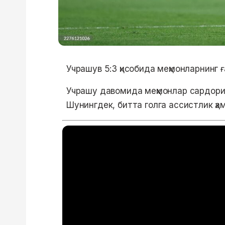
Учрашув 5:3 ҳисобида меҳмонларнинг 
Учрашу давомида меҳмонлар сардори
Шунингдек, битта голга ассистлик ҳа