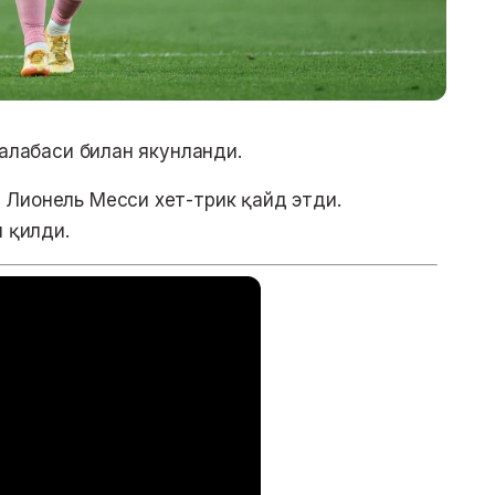
ғалабаси билан якунланди.
 Лионель Месси хет-трик қайд этди.
м қилди.