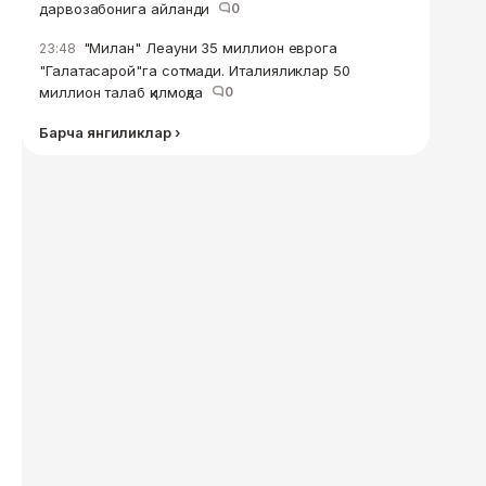
дарвозабонига айланди
0
"Милан" Леауни 35 миллион еврога
23:48
"Галатасарой"га сотмади. Италияликлар 50
миллион талаб қилмоқда
0
Барча янгиликлар ›