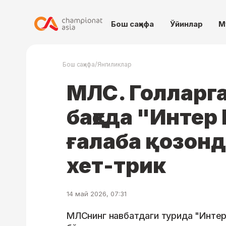
Бош саҳифа
Ўйинлар
М
/
Бош саҳифа
Янгиликлар
МЛС. Голларга
баҳсда "Инте
ғалаба қозон
хет-трик
14 май 2026, 07:31
МЛСнинг навбатдаги турида "Интер