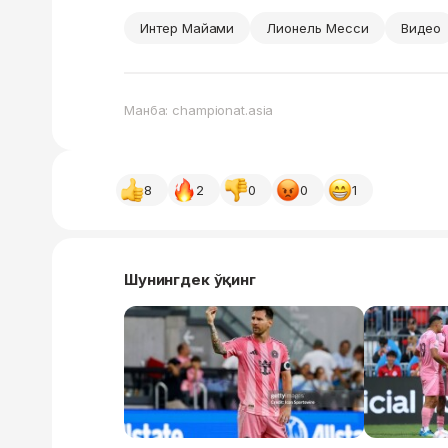
Интер Майами
Лионель Месси
Видео
Манба: championat.asia
8
2
0
0
1
Шунингдек ўқинг