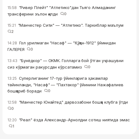
"Ривер Плейт" "Атлетико"дан Тьяго Алмаданинг
15:58
трансферини эълон қилди
0
"Манчестер Сити" — "Атлетико". Таркиблар маълум
15:21
2
Гол урилмаган "Насаф" — "Қўқон-1912" ўйинидан
14:28
ГАЛЕРЕЯ
0
“Бунёдкор” — ОКМК. Голларга бой ўтган учрашувни
13:43
сиз кўрмаган ракурсдан кўрсатамиз
0
Суперлиганинг 17-тур ўйинларига ҳакамлар
13:25
тайинланди, "Насаф" — "Пахтакор" ўйинини Нажафалиев
бошқариб боради
0
"Манчестер Юнайтед" дарвозабони бошқа клубга ўтди
12:58
0
"Реал" ёзда Александр-Арнолдни сотиш ниятида эмас
12:20
1