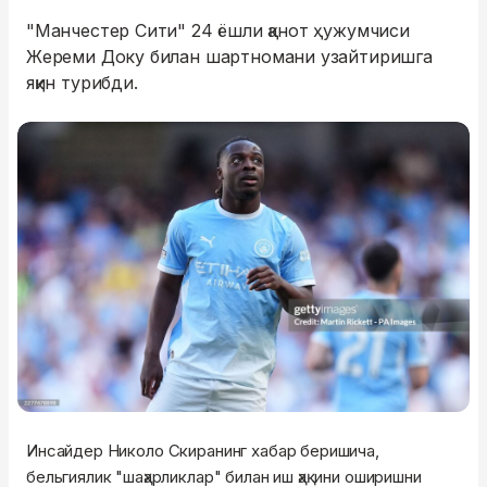
"Манчестер Сити" 24 ёшли қанот ҳужумчиси
Жереми Доку билан шартномани узайтиришга
яқин турибди.
Инсайдер Николо Скиранинг хабар беришича,
бельгиялик "шаҳарликлар" билан иш ҳақини оширишни