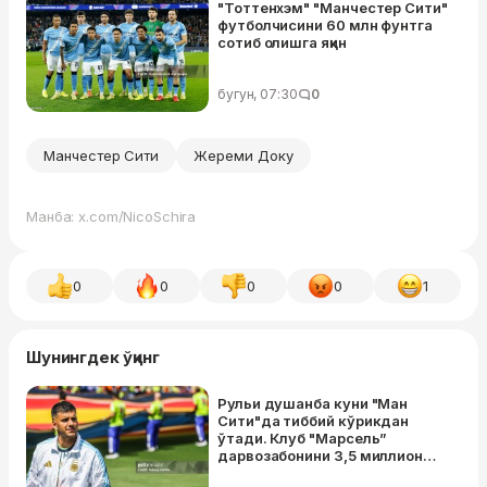
"Тоттенхэм" "Манчестер Сити"
футболчисини 60 млн фунтга
сотиб олишга яқин
бугун, 07:30
0
Манчестер Сити
Жереми Доку
Манба: x.com/NicoSchira
0
0
0
0
1
Шунингдек ўқинг
Рульи душанба куни "Ман
Сити"да тиббий кўрикдан
ўтади. Клуб "Марсель”
дарвозабонини 3,5 миллион
еврога сотиб олади