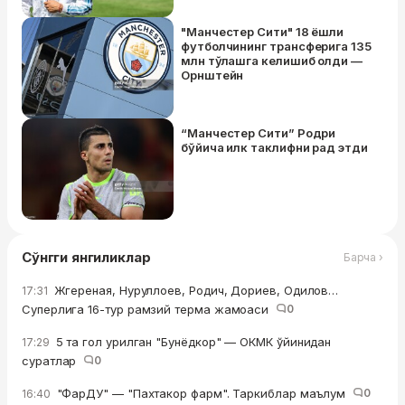
"Манчестер Сити" 18 ёшли
футболчининг трансферига 135
млн тўлашга келишиб олди —
Орнштейн
“Манчестер Сити” Родри
бўйича илк таклифни рад этди
Сўнгги янгиликлар
Барча ›
Жгереная, Нуруллоев, Родич, Дориев, Одилов…
17:31
Суперлига 16-тур рамзий терма жамоаси
0
5 та гол урилган "Бунёдкор" — ОКМК ўйинидан
17:29
суратлар
0
"ФарДУ" — "Пахтакор фарм". Таркиблар маълум
0
16:40