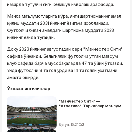
назарда тутувчи янги келишув имзолаш арафасида.
Манба маълумотларига кўра, янги шартноманинг амал
қилиш муддати 2031 йилнинг ёзигача ҳисобланади.
Футболчи билан амалдаги шартнома муддати 2028
йилнинг ёзида тугайди.
Доку 2023 йилнинг августидан бери "Манчестер Сити"
сафида ўйнайди. Бельгиялик футболчи ўтган мавсум
клуб сафида барча мусобақаларда 47 та ўйин ўтказди.
Унда футболчи 8 та гол урди ва 14 та голли узатмани
амалга оширди.
Ўхшаш янгиликлар
"Манчестер Сити" —
"Атлетико". Таркиблар маълум
бугун, 15:21
2