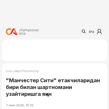
O'z
/
Бош саҳифа
Янгиликлар
"Манчестер Сити" етакчиларидан
бири билан шартномани
узайтиришга яқин
7 июн 2026, 15:32