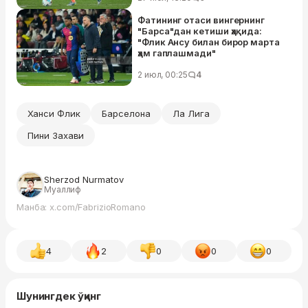
Фатининг отаси вингернинг
"Барса"дан кетиши ҳақида:
"Флик Ансу билан бирор марта
ҳам гаплашмади"
2 июл, 00:25
4
Ханси Флик
Барселона
Ла Лига
Пини Захави
Sherzod Nurmatov
Муаллиф
Манба: x.com/FabrizioRomano
4
2
0
0
0
Шунингдек ўқинг