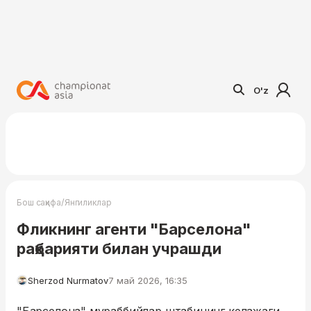
O'z
/
Бош саҳифа
Янгиликлар
Фликнинг агенти "Барселона"
раҳбарияти билан учрашди
Sherzod Nurmatov
7 май 2026, 16:35