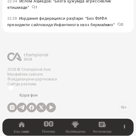
Ислом Аҳмедов: "Бизга ҳужумда агрессивлик
22:34
етишмади"
1
Иордания федерацияси раҳбари: "Биз ФИФА
22:29
президенти сайловида Инфантинога овоз бермаймиз"
0
2026 © Championat.Asia
Махфийлик сиёсати
Фойдаланувчи шартномаси
Сайтда реклама
Қора фон
18+
Бош саҳифа
Ўйинлар
Мусобақалар
Янгиликлар