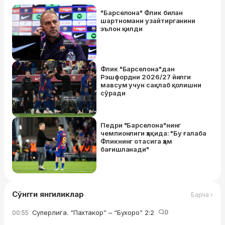
"Барселона" Флик билан
шартномани узайтирганини
эълон қилди
Флик "Барселона"дан
Рэшфордни 2026/27 йилги
мавсум учун сақлаб қолишни
сўради
Педри "Барселона"нинг
чемпионлиги ҳақида: "Бу ғалаба
Фликнинг отасига ҳам
бағишланади"
Сўнгги янгиликлар
Барча ›
Суперлига. “Пахтакор” – “Бухоро” 2:2
0
00:55