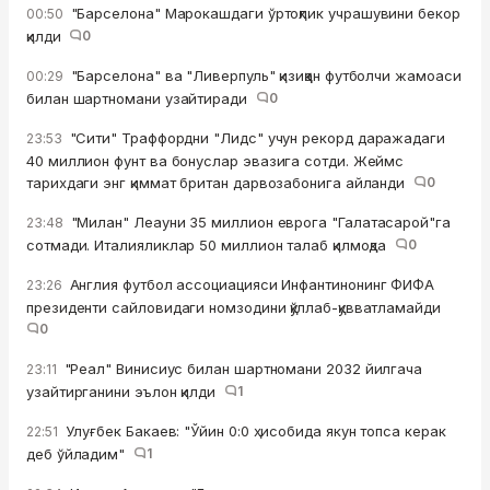
"Барселона" Марокашдаги ўртоқлик учрашувини бекор
00:50
қилди
0
"Барселона" ва "Ливерпуль" қизиққан футболчи жамоаси
00:29
билан шартномани узайтиради
0
"Сити" Траффордни "Лидс" учун рекорд даражадаги
23:53
40 миллион фунт ва бонуслар эвазига сотди. Жеймс
тарихдаги энг қиммат британ дарвозабонига айланди
0
"Милан" Леауни 35 миллион еврога "Галатасарой"га
23:48
сотмади. Италияликлар 50 миллион талаб қилмоқда
0
Англия футбол ассоциацияси Инфантинонинг ФИФА
23:26
президенти сайловидаги номзодини қўллаб-қувватламайди
0
"Реал" Винисиус билан шартномани 2032 йилгача
23:11
узайтирганини эълон қилди
1
Улуғбек Бакаев: "Ўйин 0:0 ҳисобида якун топса керак
22:51
деб ўйладим"
1