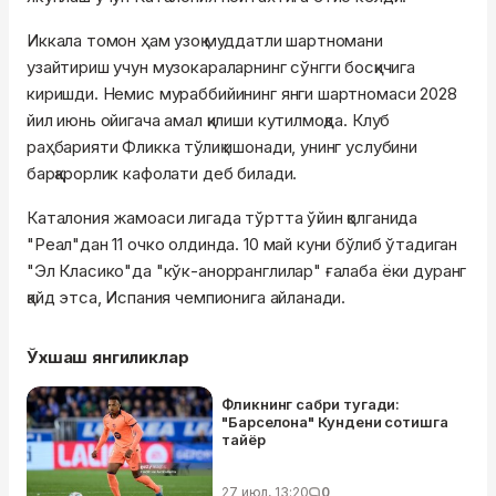
Иккала томон ҳам узоқ муддатли шартномани
узайтириш учун музокараларнинг сўнгги босқичига
киришди. Немис мураббийининг янги шартномаси 2028
йил июнь ойигача амал қилиши кутилмоқда. Клуб
раҳбарияти Фликка тўлиқ ишонади, унинг услубини
барқарорлик кафолати деб билади.
Каталония жамоаси лигада тўртта ўйин қолганида
"Реал"дан 11 очко олдинда. 10 май куни бўлиб ўтадиган
"Эл Класико"да "кўк-анорранглилар" ғалаба ёки дуранг
қайд этса, Испания чемпионига айланади.
Ўхшаш янгиликлар
Фликнинг сабри тугади:
"Барселона" Кундени сотишга
тайёр
27 июл, 13:20
0