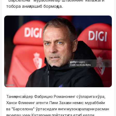
"Барселона" мураббийлар штабининг келажаги
тобора аниқлашиб бормоқда.
Таниқ инсайдер Фабрицио Романонинг сўзларига кўра,
Ханси Фликнинг агенти Пини Захави немис мураббийи
ва "Барселона" ўртасидаги янги музокараларни расман
якунлаш учун Каталония пойтахтига етиб келди.