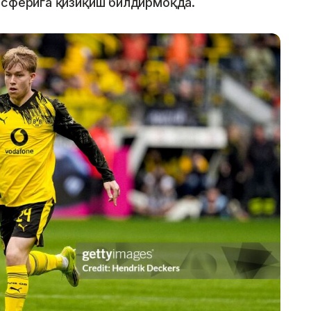
нсферига қизиқиш билдирмоқда.