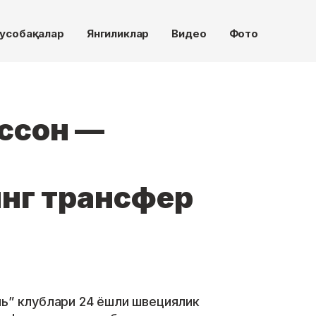
усобақалар
Янгиликлар
Видео
Фото
ссон —
нг трансфер
ль” клублари 24 ёшли швециялик