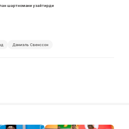
билан шартномани узайтирди
нд
Даниэль Свенссон