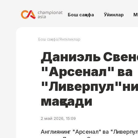
Бош саҳифа
Ўйинлар
М
/
Бош саҳифа
Янгиликлар
Даниэль Свен
"Арсенал" ва
"Ливерпул"ни
мақсади
2 май 2026, 15:09
Англиянинг "Арсенал" ва "Ливерпу