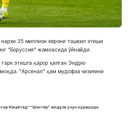
 нархи 35 миллион еврони ташкил этиши
инг "Боруссия" жамоасида ўйнайди.
 тарк этишга қарор қилган Эндрю
рмоқда. "Арсенал" ҳам мудофаа чизиғини
стер Юнайтед” “Шахтёр” юлдузи учун курашади