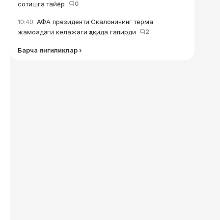
сотишга тайёр
0
АФА президенти Скалонининг терма
10:40
жамоадаги келажаги ҳақида гапирди
2
Барча янгиликлар ›