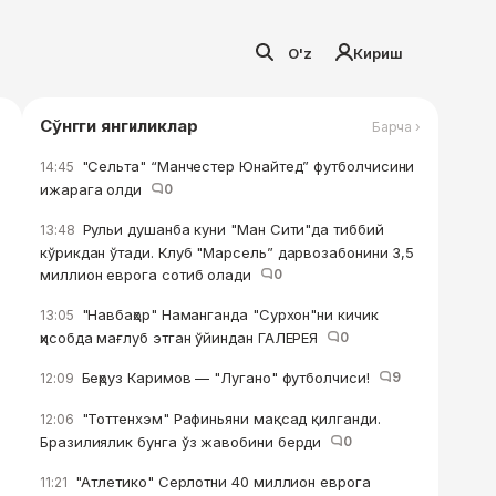
O'z
Кириш
Сўнгги янгиликлар
Барча ›
"Сельта" “Манчестер Юнайтед” футболчисини
14:45
ижарага олди
0
Рульи душанба куни "Ман Сити"да тиббий
13:48
кўрикдан ўтади. Клуб "Марсель” дарвозабонини 3,5
миллион еврога сотиб олади
0
"Навбаҳор" Наманганда "Сурхон"ни кичик
13:05
ҳисобда мағлуб этган ўйиндан ГАЛЕРЕЯ
0
Беҳруз Каримов — "Лугано" футболчиси!
9
12:09
"Тоттенхэм" Рафиньяни мақсад қилганди.
12:06
Бразилиялик бунга ўз жавобини берди
0
"Атлетико" Серлотни 40 миллион еврога
11:21