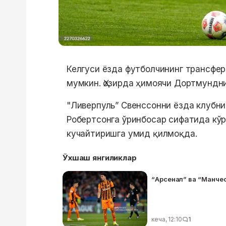
Келгуси ёзда футболчининг трансфер
мумкин. Ҳозирда ҳимоячи Дортмундн
"Ливерпуль” Свенссонни ёзда клубни
Робертсонга ўринбосар сифатида кў
кучайтиришга умид қилмоқда.
Ўхшаш янгиликлар
“Арсенал” ва “Манче
кеча, 12:10
1