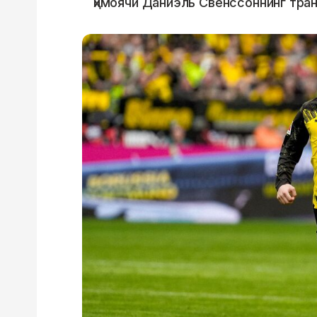
ҳимоячи Даниэль Свенссоннинг тра