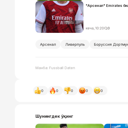
"Арсенал" Emirates 
кеча, 10:20
0
Арсенал
Ливерпуль
Боруссия Дортму
Манба: Fussball Daten
0
0
0
0
0
Шунингдек ўқинг