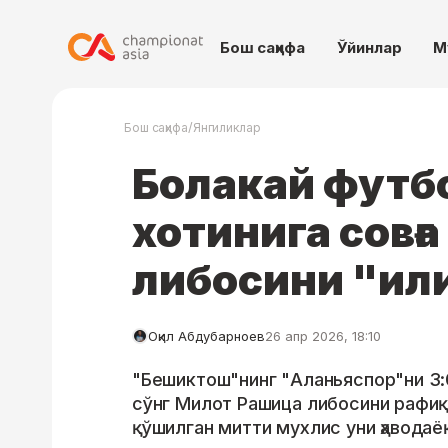
Бош саҳифа
Ўйинлар
М
/
Бош саҳифа
Янгиликлар
Болакай футб
хотинига совғ
либосини "ил
Оқил Абдубарноев
26 апр 2026, 18:10
"Бешиктош"нинг "Аланьяспор"ни 3:0
сўнг Милот Рашица либосини рафиқ
қўшилган митти мухлис уни ҳаводаёқ