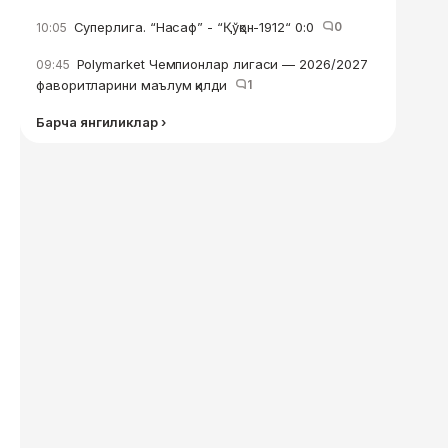
Суперлига. “Насаф” - “Қўқон-1912“ 0:0
0
10:05
Polymarket Чемпионлар лигаси — 2026/2027
09:45
фаворитларини маълум қилди
1
Барча янгиликлар ›