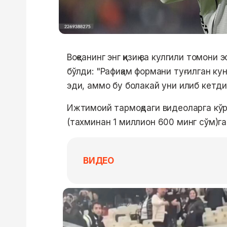
Воқеанинг энг қизиқ ва кулгили томон
бўлди: "Рафиқам формани туғилган ку
эди, аммо бу болакай уни илиб кетди
Ижтимоий тармоқдаги видеоларга кўр
(тахминан 1 миллион 600 минг сўм)га 
ВИДЕО