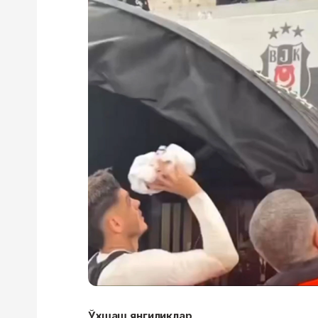
Ўхшаш янгиликлар