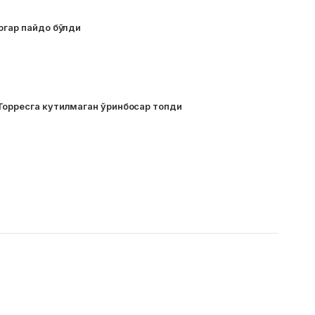
огар пайдо бўлди
Торресга кутилмаган ўринбосар топди