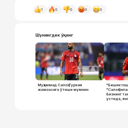
1
0
0
0
0
Шунингдек ўқинг
Муҳаммад Салоҳ Туркия
"Бешиктош
жамоасига ўтиши мумкин
"Салоҳ бил
Бизнинг та
устида, ян