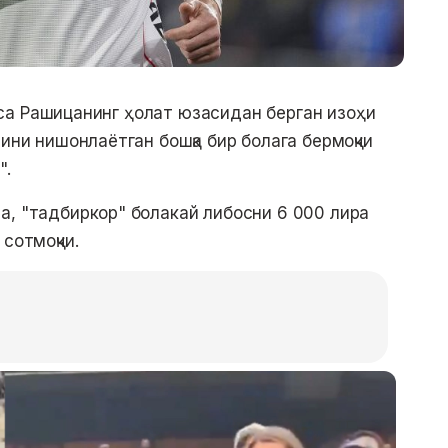
и эса Рашицанинг ҳолат юзасидан берган изоҳи
нини нишонлаётган бошқа бир болага бермоқчи
".
а, "тадбиркор" болакай либосни 6 000 лира
сотмоқчи.