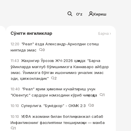
O'z
Кириш
Сўнгги янгиликлар
Барча ›
"Реал" ёзда Александр-Арнолдни сотиш
12:20
ниятида эмас
0
Жаҳонгир Ўрозов ЖЧ-2026 ҳақида: “Барча
11:43
ўйинларда мағлуб бўлишимизга Каннаваро айбдор
эмас. Ўзимизга бўлган ишончимиз унчалик эмас
эди, ҳаяжонландик”
2
"Реал" ярим ҳимояни кучайтириш учун
10:40
"Ювентус" сардори номзодини кўриб чиқмоқда
1
Суперлига. “Бунёдкор” - ОКМК 2:3
0
10:10
УЕФА жазмани билан боғлиқ жанжал сабаб
10:10
Инфантинонинг фаолиятини текширмоқчи — манба
1