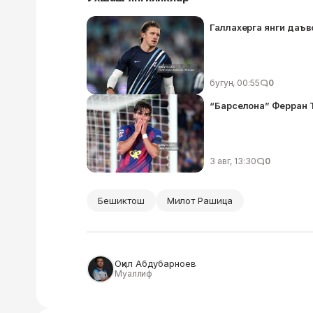
Галлахерга янги даъв
бугун, 00:55
0
“Барселона” Ферран 
3 авг, 13:30
0
Бешиктош
Милот Рашица
Оқил Абдубарноев
Муаллиф