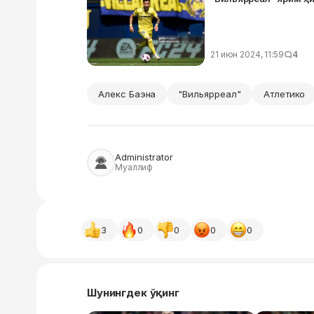
21 июн 2024, 11:59
4
Алекс Баэна
"Вильярреал"
Атлетико
Administrator
Муаллиф
3
0
0
0
0
Шунингдек ўқинг