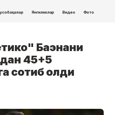
усобақалар
Янгиликлар
Видео
Фото
етико" Баэнани
дан 45+5
а сотиб олди