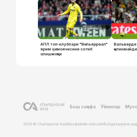
АПЛ топ-клублари "Вильярреал"
Вальверде
ярим ҳимоячисини сотиб
қилинмайд
олишмоқчи
Бош саҳифа
Ўйинлар
Мусо
2026 © Championat.Asia
Махфийлик сиёсати
Фойдаланувчи ша