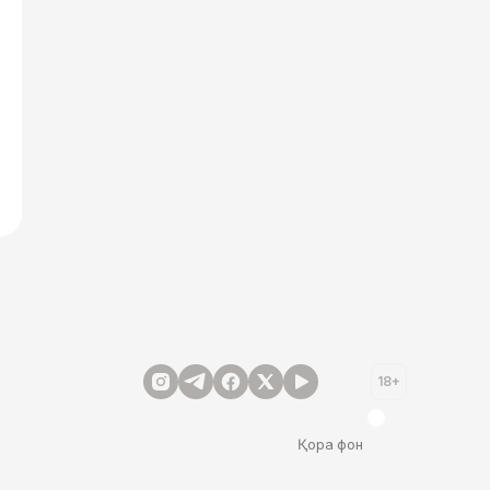
18+
Қора фон