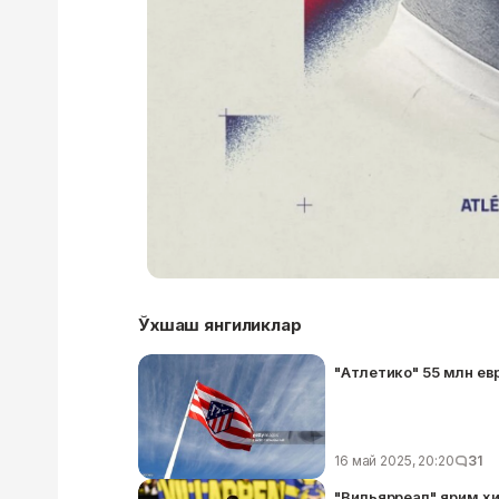
Ўхшаш янгиликлар
"Атлетико" 55 млн ев
16 май 2025, 20:20
31
"Вильярреал" ярим ҳи