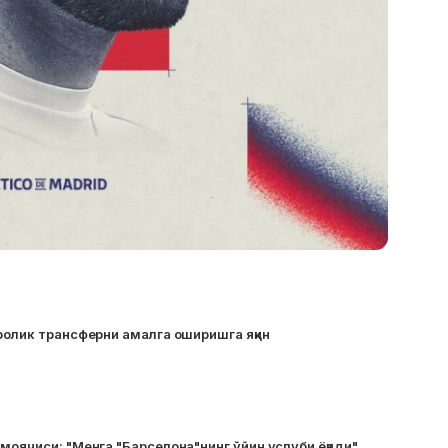
ролик трансферни амалга оширишга яқин
моячиси: "Менга "Барселона"нинг ўйин услуби ёқади"