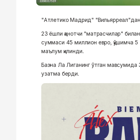
"Атлетико Мадрид" "Вильярреал"дан 
23 ёшли қанотчи "матрасчилар" била
суммаси 45 миллион евро, қўшимча 5
маълум қилинди.
Баэна Ла Лиганинг ўтган мавсумида 3
узатма берди.