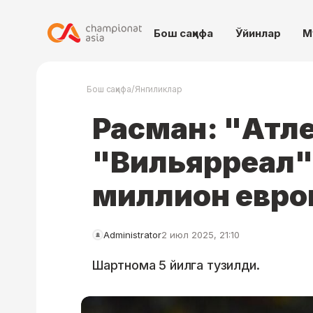
Бош саҳифа
Ўйинлар
М
/
Бош саҳифа
Янгиликлар
Расман: "Атл
"Вильярреал"
миллион еврог
Administrator
2 июл 2025, 21:10
Шартнома 5 йилга тузилди.