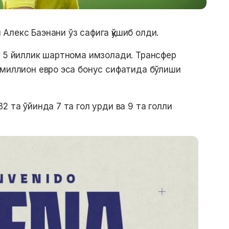
Алекс Баэнани ўз сафига қўшиб олди.
н 5 йиллик шартнома имзолади. Трансфер
 миллион евро эса бонус сифатида бўлиши
2 та ўйинда 7 та гол урди ва 9 та голли