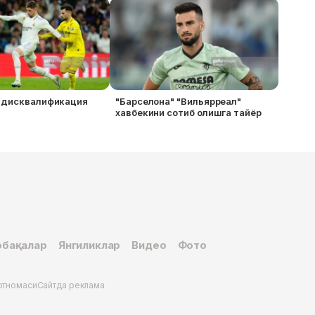
 дисквалификация
"Барселона" "Вильярреал"
и
хавбекини сотиб олишга тайёр
бақалар
Янгиликлар
Видео
Фото
ртномаси
Сайтда реклама