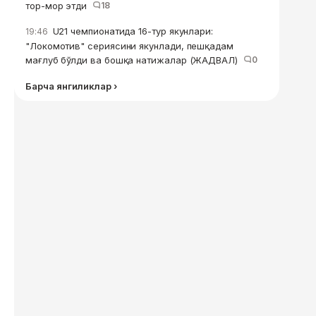
тор-мор этди
18
U21 чемпионатида 16-тур якунлари:
19:46
"Локомотив" сериясини якунлади, пешқадам
мағлуб бўлди ва бошқа натижалар (ЖАДВАЛ)
0
Барча янгиликлар ›