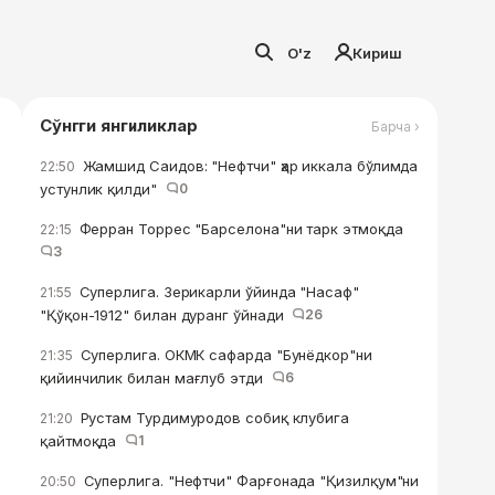
O'z
Кириш
Сўнгги янгиликлар
Барча ›
Жамшид Саидов: "Нефтчи" ҳар иккала бўлимда
22:50
устунлик қилди"
0
Ферран Торрес "Барселона"ни тарк этмоқда
22:15
3
Суперлига. Зерикарли ўйинда "Насаф"
21:55
"Қўқон-1912" билан дуранг ўйнади
26
Суперлига. ОКМК сафарда "Бунёдкор"ни
21:35
қийинчилик билан мағлуб этди
6
Рустам Турдимуродов собиқ клубига
21:20
қайтмоқда
1
Суперлига. "Нефтчи" Фарғонада "Қизилқум"ни
20:50