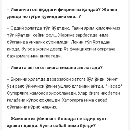
– Иккинчи гол ҳақидаги фикрингиз қандай? Жонли
девор нотўғри қўйилдими ёки...?
– Оддий ҳолатда тўп йўқотдик. Таянч ярим ҳимоячимиз
тўп йўқотди, кейин фол... Жарима зарбасида нима
бўлганида унчалик кўринмади. Лекин тўп ўртадан
кирди, бу эса жонли девор ўз функциясини охиргача
бажармаганини англатади.
– Иккита автогол сизга нимани англатади?
– Биринчи ҳолатда дарвозабон хатога йўл қўйди. Унинг
ўзи рақиб ўйинчиси қўлини ушлаб қолганини айтди. "Насаф"
Суперлига жамоаси ҳисобланади. Улар бизга нисбатан
ғалабани кўпроқ хоҳлашди. Хатоларга нима сабаб
бўлганини кўриб чиқамиз.
– Жамоангиз ўйиннинг бошида негадир суст
ҳаракат қилди. Бунга сабаб нима бўлди?