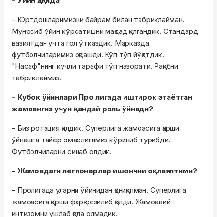
– Ўйин ҳақида
– Юртдошларимизни байрам билан табриклайман.
Муносиб ўйин кўрсатишни мақсад қилгандик. Стандард
вазиятдан учта гол ўтказдик. Марказда
футболчиларимиз оқсашди. Кўп тўп йўқотдик.
"Насаф"нинг кучли тарафи тўп назорати. Рақибни
табриклаймиз.
– Кубок ўйинлари Про лигада иштирок этаётган
жамоангиз учун қандай роль ўйнади?
– Биз ротация қилдик. Суперлига жамоасига қарши
ўйнашга тайёр эмаслигимиз кўриниб турибди.
Футболчиларни синаб олдик.
– Жамоадаги легионерлар ишончни оқлаяптими?
– Пролигада уларни ўйинидан қониқяпман. Суперлига
жамоасига қарши фарқ сезилиб қолди. Жамоавий
интизомни ушлаб қола олмадик.