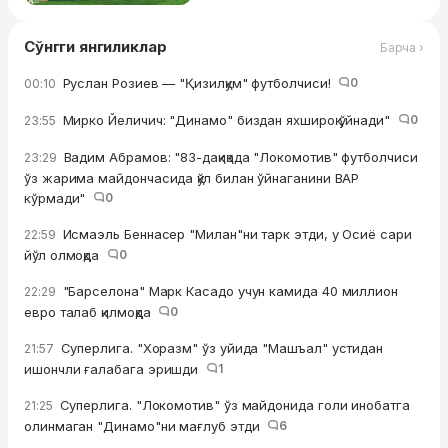
Сўнгги янгиликлар
Барча ›
Руслан Розиев — "Қизилқум" футболчиси!
0
00:10
Мирко Йеличич: "Динамо" биздан яхшироқ ўйнади"
0
23:55
Вадим Абрамов: "83-дақиқада "Локомотив" футболчиси
23:29
ўз жарима майдончасида қўл билан ўйнаганини ВАР
кўрмади"
0
Исмаэль Беннасер "Милан"ни тарк этди, у Осиё сари
22:59
йўл олмоқда
0
"Барселона" Марк Касадо учун камида 40 миллион
22:29
евро талаб қилмоқда
0
Суперлига. "Хоразм" ўз уйида "Машъал" устидан
21:57
ишончли ғалабага эришди
1
Суперлига. "Локомотив" ўз майдонида голи инобатга
21:25
олинмаган "Динамо"ни мағлуб этди
6