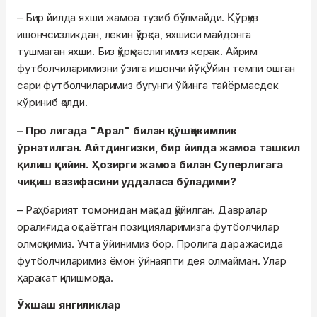
– Бир йилда яхши жамоа тузиб бўлмайди. Қўрқув
ишончсизликдан, лекин қўрқса, яхшиси майдонга
тушмаган яхши. Биз қўрқмаслигимиз керак. Айрим
футболчиларимизни ўзига ишончи йўқ. Ўйин темпи ошган
сари футболчиларимиз бугунги ўйинга тайёрмасдек
кўриниб қолди.
– Про лигада "Арал" билан қўшҳокимлик
ўрнатилган. Айтдингизки, бир йилда жамоа ташкил
қилиш қийин. Ҳозирги жамоа билан Суперлигага
чиқиш вазифасини уддаласа бўладими?
– Раҳбарият томонидан мақсад қўйилган. Давралар
оралиғида оқсаётган позицияларимизга футболчилар
олмоқчимиз. Учта ўйинимиз бор. Пролига даражасида
футболчиларимиз ёмон ўйнаяпти дея олмайман. Улар
ҳаракат қилишмоқда.
Ўхшаш янгиликлар