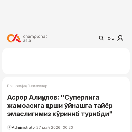
O'z
/
Бош саҳифа
Янгиликлар
Асрор Алиқулов: "Суперлига
жамоасига қарши ўйнашга тайёр
эмаслигимиз кўриниб турибди"
Administrator
27 май 2026, 00:20