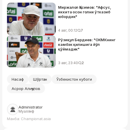
Миржалол Қосимов: "Афсус,
иккита осон голни ўтказиб
юбордик"
4 авг, 00:12
7
Рўзиқул Бердиев: "ОКМКнинг
камбэк қилишига йўл
қўймадик"
3 авг, 23:40
2
Насаф
Шўртан
Ўзбекистон кубоги
Асрор Алиқулов
Administrator
Муаллиф
Манба: Championat.asia