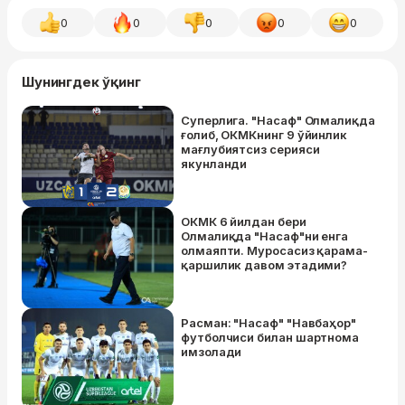
0
0
0
0
0
Шунингдек ўқинг
Суперлига. "Насаф" Олмалиқда
ғолиб, ОКМКнинг 9 ўйинлик
мағлубиятсиз серияси
якунланди
ОКМК 6 йилдан бери
Олмалиқда "Насаф"ни енга
олмаяпти. Муросасиз қарама-
қаршилик давом этадими?
Расман: "Насаф" "Навбаҳор"
футболчиси билан шартнома
имзолади