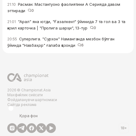
Расман: Мастантуоно фаолиятини А Серияда давом
21:10
эттиради
0
"Арал" яна ютди, "Ғазалкент" ўйинида 7 та гол ва 3 та
21:01
қизил карточка | "Пролига шарҳи", 13-тур
0
Суперлига. "Сурхон" Наманганда мезбон бўлган
20:55
ўйинда "Навбаҳор" ғалаба қозонди
6
2026 © Championat.Asia
Махфийлик сиёсати
Фойдаланувчи шартномаси
Сайтда реклама
Қора фон
18+