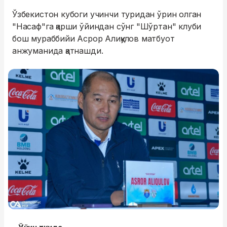
Ўзбекистон кубоги учинчи туридан ўрин олган
"Насаф"га қарши ўйиндан сўнг "Шўртан" клуби
бош мураббийи Асрор Алиқулов матбуот
анжуманида қатнашди.