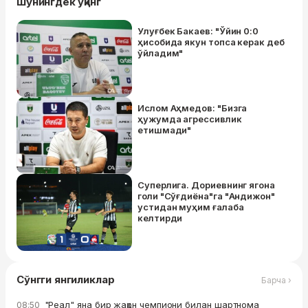
Шунингдек ўқинг
Улуғбек Бакаев: "Ўйин 0:0
ҳисобида якун топса керак деб
ўйладим"
Ислом Аҳмедов: "Бизга
ҳужумда агрессивлик
етишмади"
Суперлига. Дориевнинг ягона
голи "Сўғдиёна"га "Андижон"
устидан муҳим ғалаба
келтирди
Сўнгги янгиликлар
Барча ›
"Реал" яна бир жаҳон чемпиони билан шартнома
08:50