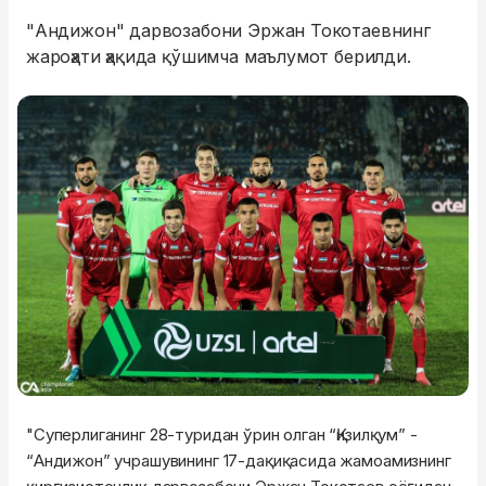
"Андижон" дарвозабони Эржан Токотаевнинг
жароҳати ҳақида қўшимча маълумот берилди.
"Суперлиганинг 28-туридан ўрин олган “Қизилқум” -
“Андижон” учрашувининг 17-дақиқасида жамоамизнинг