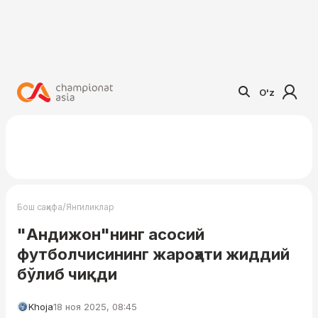
O'z
/
Бош саҳифа
Янгиликлар
"Андижон"нинг асосий
футболчисининг жароҳати жиддий
бўлиб чиқди
Khoja
18 ноя 2025, 08:45