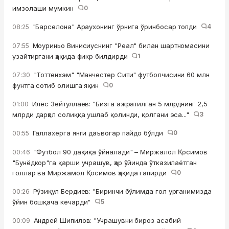
имзолаши мумкин
0
"Барселона" Араухонинг ўрнига ўринбосар топди
4
08:25
Моуриньо Винисиуснинг "Реал" билан шартномасини
07:55
узайтиргани ҳақида фикр билдирди
1
"Тоттенхэм" "Манчестер Сити" футболчисини 60 млн
07:30
фунтга сотиб олишга яқин
0
Илёс Зейтуллаев: "Бизга ажратилган 5 млрднинг 2,5
01:00
млрди дарҳол солиққа ушлаб қолинди, қолгани эса..."
3
Галлахерга янги даъвогар пайдо бўлди
0
00:55
"Футбол 90 дақиқа ўйналади" – Миржалол Қосимов
00:46
"Бунёдкор"га қарши учрашув, ҳар ўйинда ўтказилаётган
голлар ва Миржамол Қосимов ҳақида гапирди
0
Рўзиқул Бердиев: "Биринчи бўлимда гол урганимизда
00:26
ўйин бошқача кечарди"
5
Андрей Шипилов: "Учрашувни бироз асабий
00:09