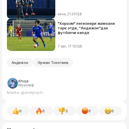
кеча, 21:20
3
"Хоразм" легионери жамоани
тарк этди, “Андижон”дан
футболчи келди
7 авг, 17:10
0
Андижон
Эржан Токотаев
Khoja
Муаллиф
Манба: @andijonpfc
0
0
3
0
0