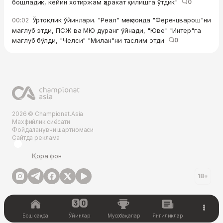
бошладик, кейин хотиржам ҳаракат қилишга ўтдик"
0
Ўртоқлик ўйинлари. "Реал" меҳмонда "Ференцварош"ни
00:02
мағлуб этди, ПСЖ ва МЮ дуранг ўйнади, "Юве" "Интер"га
мағлуб бўлди, "Челси" "Милан"ни таслим этди
0
2026 © Championat.Asia
Махфийлик сиёсати
Фойдаланувчи шартномаси
Сайтда реклама
Қора фон
18+
Бош саҳифа
Ўйинлар
Мусобақалар
Янгиликлар