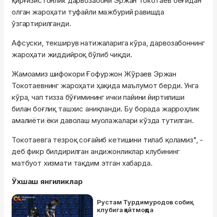
қирғизистонлик дарвозабони Эржан Токотаев оёғидан
олган жароҳати туфайли мажбурий равишда
ўзгартирилганди.
Афсуски, текширув натижаларига кўра, дарвозабоннинг
жароҳати жиддийроқ бўлиб чиқди.
Жамоамиз шифокори Ғофуржон Жўраев Эржан
Токотаевнинг жароҳати ҳақида маълумот берди. Унга
кўра, чап тизза бўғимининг ички пайини йиртилиши
билан боғлиқ ташхис аниқланди. Бу борада жарроҳлик
амалиёти ёки даволаш муолажалари кўзда тутилган.
Токотаевга тезроқ соғайиб кетишини тилаб қоламиз", -
деб фикр билдирилган андижонликлар клубининг
матбуот хизмати тақдим этган хабарда.
Ўхшаш янгиликлар
Рустам Турдимуродов собиқ
клубига қайтмоқда