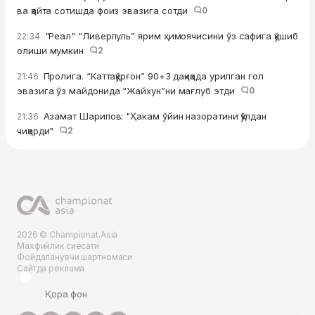
ва қайта сотишда фоиз эвазига сотди
0
"Реал" "Ливерпуль” ярим ҳимоячисини ўз сафига қўшиб
22:34
олиши мумкин
2
Пролига. “Каттақўрғон” 90+3 дақиқада урилган гол
21:46
эвазига ўз майдонида “Жайхун”ни мағлуб этди
0
Азамат Шарипов: "Ҳакам ўйин назоратини қўлдан
21:36
чиқарди"
2
2026 © Championat.Asia
Махфийлик сиёсати
Фойдаланувчи шартномаси
Сайтда реклама
Қора фон