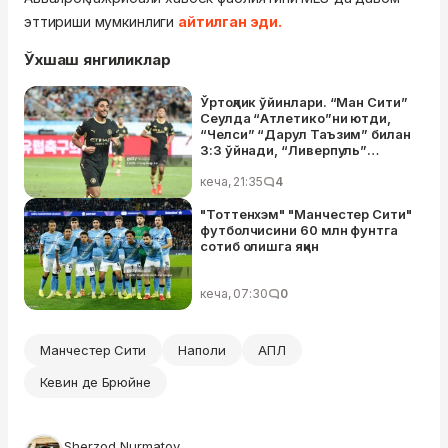
эттириши мумкинлиги
айтилган эди.
Ўхшаш янгиликлар
Ўртоқлик ўйинлари. “Ман Сити”
Сеулда “Атлетико”ни ютди,
“Челси” “Дарул Таъзим” билан
3:3 ўйнади, “Ливерпуль”
“Монако”га имкониятни бой
берди
кеча, 21:35
4
"Тоттенхэм" "Манчестер Сити"
футболчисини 60 млн фунтга
сотиб олишга яқин
кеча, 07:30
0
Манчестер Сити
Наполи
АПЛ
Кевин де Брюйне
Sherzod Nurmatov