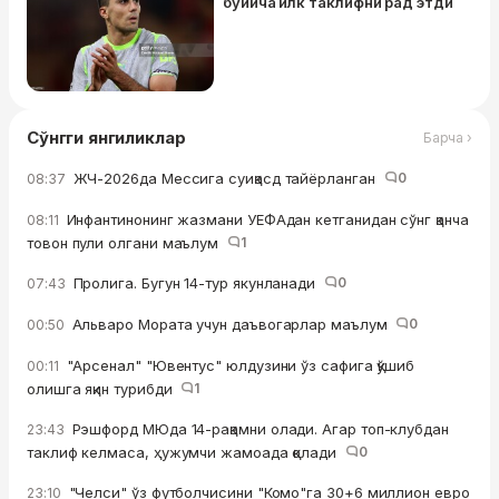
бўйича илк таклифни рад этди
Сўнгги янгиликлар
Барча ›
ЖЧ-2026да Мессига суиқасд тайёрланган
0
08:37
Инфантинонинг жазмани УЕФАдан кетганидан сўнг қанча
08:11
товон пули олгани маълум
1
Пролига. Бугун 14-тур якунланади
0
07:43
Альваро Мората учун даъвогарлар маълум
0
00:50
"Арсенал" "Ювентус" юлдузини ўз сафига қўшиб
00:11
олишга яқин турибди
1
Рэшфорд МЮда 14-рақамни олади. Агар топ-клубдан
23:43
таклиф келмаса, ҳужумчи жамоада қолади
0
"Челси" ўз футболчисини "Комо"га 30+6 миллион евро
23:10