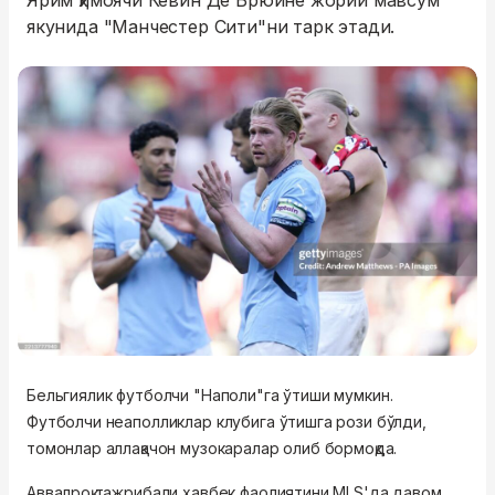
Ярим ҳимоячи Кевин Де Брюйне жорий мавсум
якунида "Манчестер Сити"ни тарк этади.
Бельгиялик футболчи "Наполи"га ўтиши мумкин.
Футболчи неаполликлар клубига ўтишга рози бўлди,
томонлар аллақачон музокаралар олиб бормоқда.
Аввалроқ тажрибали хавбек фаолиятини MLS'да давом