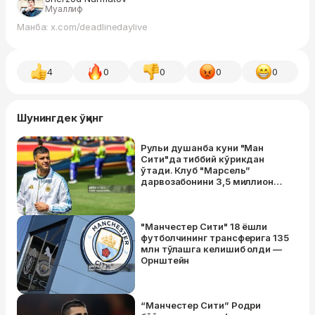
Муаллиф
Манба: x.com/deadlinedaylive
4
0
0
0
0
Шунингдек ўқинг
Рульи душанба куни "Ман
Сити"да тиббий кўрикдан
ўтади. Клуб "Марсель”
дарвозабонини 3,5 миллион
еврога сотиб олади
"Манчестер Сити" 18 ёшли
футболчининг трансферига 135
млн тўлашга келишиб олди —
Орнштейн
“Манчестер Сити” Родри