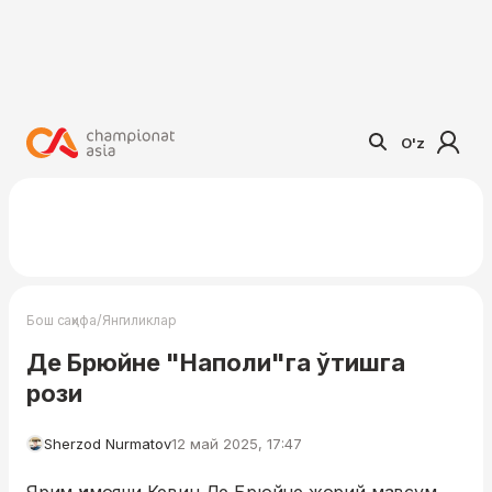
O'z
/
Бош саҳифа
Янгиликлар
Де Брюйне "Наполи"га ўтишга
рози
Sherzod Nurmatov
12 май 2025, 17:47