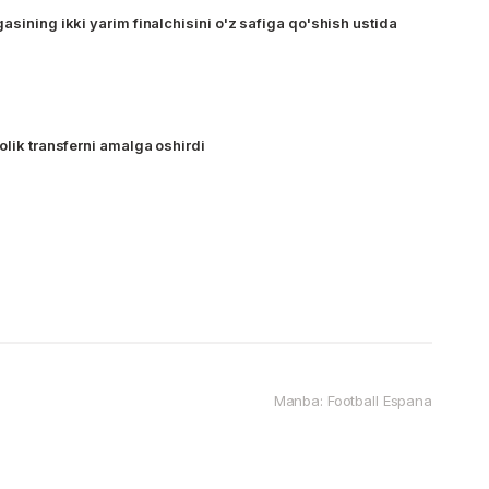
asining ikki yarim finalchisini o'z safiga qo'shish ustida
olik transferni amalga oshirdi
Manba: Football Espana