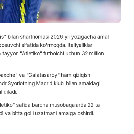
us" bilan shartnomasi 2026 yil yozigacha amal
osuvchi sifatida ko'rmoqda. Italiyaliklar
a tayyor. "Atletiko" futbolchi uchun 32 million
baxche" va "Galatasaroy" ham qiziqish
andr Syorlotning Madrid klubi bilan amaldagi
 qiladi.
letiko" safida barcha musobaqalarda 22 ta
 va bitta golli uzatmani amalga oshirdi.