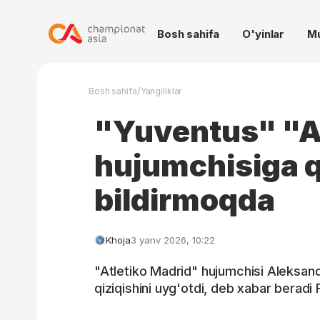
Bosh sahifa
O'yinlar
M
/
Bosh sahifa
Yangiliklar
"Yuventus" "A
hujumchisiga q
bildirmoqda
Khoja
3 yanv 2026, 10:22
"Atletiko Madrid" hujumchisi Aleksand
qiziqishini uyg'otdi, deb xabar beradi 