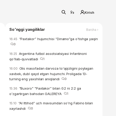
Ўз
Kirish
So'nggi yangiliklar
Barcha ›
“Paxtakor” hujumchisi “Dinamo”ga o'tishga yaqin
16:45
0
Argentina futbol assotsiatsiyasi Infantinoni
16:25
qo'llab-quvvatladi
1
Olis masofadan darvoza to'qqizligini poylagan
16:00
xavbek, dubl qayd etgan hujumchi. Proligada 13-
turning eng yaxshilari aniqlandi
0
"Buxoro" "Paxtakor" bilan 0:2 ni 2:2 ga
15:36
o'zgartirgan bahsdan GALEREYA
1
“Al Ittihod” uch mavsumdan so'ng Fabino bilan
15:10
xayrlashdi
0