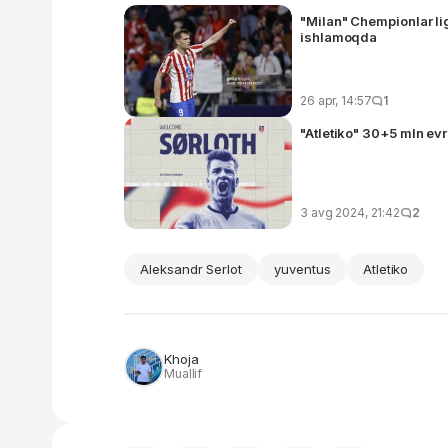
"Milan" Chempionlar lig
ishlamoqda
26 apr, 14:57
1
"Atletiko" 30+5 mln evr
3 avg 2024, 21:42
2
Aleksandr Serlot
yuventus
Atletiko
Khoja
Muallif