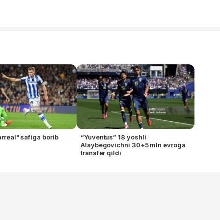
arreal" safiga borib
“Yuventus” 18 yoshli
Alaybegovichni 30+5 mln evroga
transfer qildi