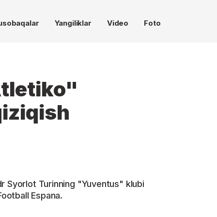
usobaqalar
Yangiliklar
Video
Foto
tletiko"
iziqish
r Syorlot Turinning "Yuventus" klubi
Football Espana.