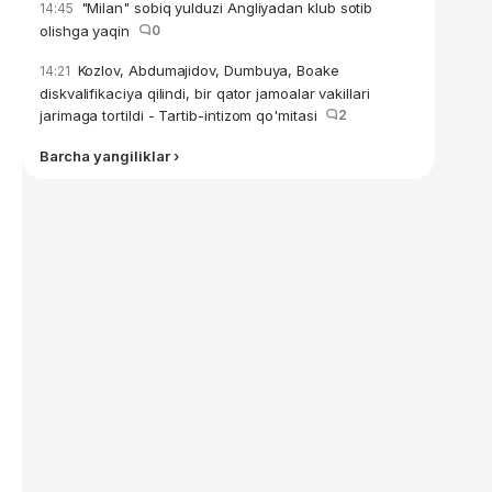
"Milan" sobiq yulduzi Angliyadan klub sotib
14:45
olishga yaqin
0
Kozlov, Abdumajidov, Dumbuya, Boake
14:21
diskvalifikaciya qilindi, bir qator jamoalar vakillari
jarimaga tortildi - Tartib-intizom qo'mitasi
2
Barcha yangiliklar ›