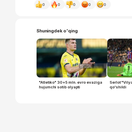
0
0
0
0
0
Shuningdek o'qing
"Atletiko" 30+5 mln. evro evaziga
Serlot "Vily
hujumchi sotib olyapti
qo'shildi