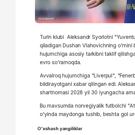
Turin klubi Aleksandr Syorlotni "Yuvent
qiladigan Dushan Vlahovichning o'rnini b
hujumchiga asosiy tarkibni taklif qilishg
evro so'ramoqda.
Avvalroq hujumchiga "Liverpul", "Fener
bildirayotgani xabar qilingan edi. Aleks
shartnomasi 2028 yil 30 iyungacha amal
Bu mavsumda norvegiyalik futbolchi "At
o'yinda maydonga tushib, beshta gol urdi
O'xshash yangiliklar