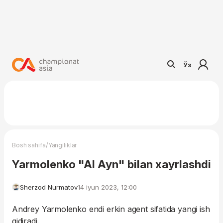
Ўз
/
Bosh sahifa
Yangiliklar
Yarmolenko "Al Ayn" bilan xayrlashdi
Sherzod Nurmatov
14 iyun 2023, 12:00
Andrey Yarmolenko endi erkin agent sifatida yangi ish
qidiradi.