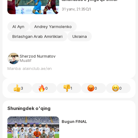
31 yanv, 21:35
1
Al Ayn
Andrey Yarmolenko
Birlashgan Arab Amirliklari
Ukraina
Sherzod Nurmatov
Muallif
Manba: alainclub.ae/en
3
0
1
0
0
Shuningdek o'qing
Bugun FINAL