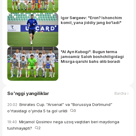
Igor Sergeev: "Eron? Ishonchim
komil, yana jiddiy jang bo'ladi"
"Al Ayn Kubogi". Bugun terma
jamoamiz Saloh boshchiligidagi
Misrga qarshi bahs olib boradi
So'nggi yangiliklar
Barcha ›
Emirates Cup. “Arsenal” va “Borussiya Dortmund”
20:02
o'rtasidagi o'yinda 5 ta gol urildi
0
Mirjamol Qosimov nega uzoq vaqtdan beri maydonga
19:40
tushmayapti?
2