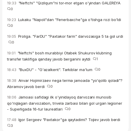
"Neftchi" "Qizilqum"ni tor-mor etgan o'yindan GALEREYA
19:33
0
Lukaku "Napoli"dan "Fenerbaxche"ga o'tishga rozi bo'ldi
19:23
0
Proliga. "FarDU" "Paxtakor farm" darvozasiga 5 ta gol urdi
19:05
0
"Neftchi" bosh murabbiyi Otabek Shukurov klubning
19:01
transfer taklifiga qanday javob berganini aytdi
1
"BuxDU" - "G'azalkent". Tarkiblar ma'lum
0
18:43
Anvar Hojimirzaev nega terma jamoada "yo'qolib qoladi"?
18:38
Abramov javob berdi
0
Jamoasi safidagi ilk o'yinidayoq darvozani munosib
18:06
qo'riqlagan darvozabon, trivela zarbasi bilan gol urgan legioner
- Superligada 16-tur laureatlari
0
Igor Sergeev "Paxtakor"ga qaytadimi? Tojiev javob berdi
17:48
3