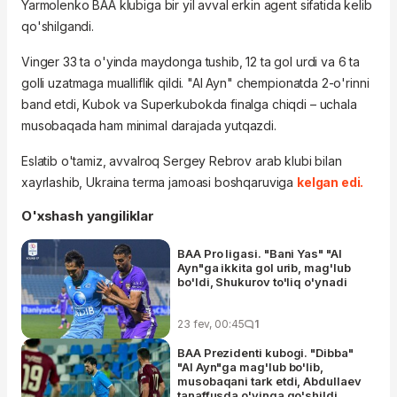
Yarmolenko BAA klubiga bir yil avval erkin agent sifatida kelib
qo'shilgandi.
Vinger 33 ta o'yinda maydonga tushib, 12 ta gol urdi va 6 ta
golli uzatmaga mualliflik qildi. "Al Ayn" chempionatda 2-o'rinni
band etdi, Kubok va Superkubokda finalga chiqdi – uchala
musobaqada ham minimal darajada yutqazdi.
Eslatib o'tamiz, avvalroq Sergey Rebrov arab klubi bilan
xayrlashib, Ukraina terma jamoasi boshqaruviga
kelgan edi.
O'xshash yangiliklar
BAA Pro ligasi. "Bani Yas" "Al
Ayn"ga ikkita gol urib, mag'lub
bo'ldi, Shukurov to'liq o'ynadi
23 fev, 00:45
1
BAA Prezidenti kubogi. "Dibba"
"Al Ayn"ga mag'lub bo'lib,
musobaqani tark etdi, Abdullaev
tanaffusda o'yinga qo'shildi