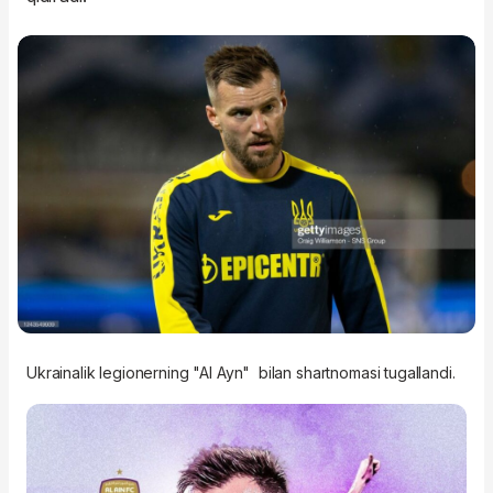
Ukrainalik legionerning "Al Ayn" bilan shartnomasi tugallandi.