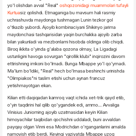
yo'l olishdan avval "Real"
oshqozonidagi muammolari tufayli
Kurtua
siz qolishdi. Etmaganiga bu mavsum hali rasmiy
uchrashuvda maydonga tushmagan Lunin tezkor gol
o'tkazib yubordi. Ajoyib kombinaciyani Shikinyo jarima
maydonchasi tashqarisidan yaqin burchakka ajoyib zarba
bilan yakunladi va mezbonlarni hisobda oldinga olib chiqdi.
Biroq ikkita o'yinda g'alaba qozona olmay, La Ligadagi
ustunligini havoga sovurgan "qirollik klubi" inqirozini davom
ettirishning imkoni bo'lmadi. Bunga Mbappe yo'l qo'ymadi.
Ma'lum bo'ldiki, "Real" hech bo'lmasa beshinchi urinishda
"Olimpiakos"ni taslim etishi uchun aynan francuz
yetishmayotgan ekan.
Kilian etti daqiqadan kamroq vaqt ichida xet-trik qayd etib,
o'yin taqdirini hal qilib qo'ygandek edi, ammo... Avvaliga
Vinisius Juniorning ajoyib uzatmasidan keyin Kilian
himoyachilar taqibidan qochishni uddaladi, buni avvaldan
payqay olgan Vinni esa Modrichdan o'rganganlarini amalda
namoyish etib berdi. Keyingi vaziyatda Mbappe uzoq