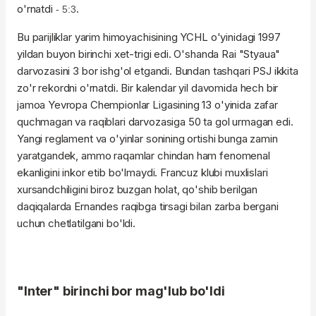
o'rnatdi
.
- 5:3
Bu parijliklar yarim himoyachisining YCHL o'yinidagi 1997
yildan buyon birinchi xet-trigi edi. O'shanda Rai "Styaua"
darvozasini 3 bor ishg'ol etgandi. Bundan tashqari PSJ ikkita
zo'r rekordni o'rnatdi. Bir kalendar yil davomida hech bir
jamoa Yevropa Chempionlar Ligasining 13 o'yinida zafar
quchmagan va raqiblari darvozasiga 50 ta gol urmagan edi.
Yangi reglament va o'yinlar sonining ortishi bunga zamin
yaratgandek, ammo raqamlar chindan ham fenomenal
ekanligini inkor etib bo'lmaydi. Francuz klubi muxlislari
xursandchiligini biroz buzgan holat, qo'shib berilgan
daqiqalarda Ernandes raqibga tirsagi bilan zarba bergani
uchun chetlatilgani bo'ldi.
"Inter" birinchi bor mag'lub bo'ldi