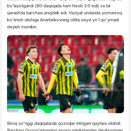
bo'layotgandi (80-daqiqada ham hisob 3:0 edi) va bir
qarashda barchasi aniqdek edi. Vaziyat undanda yomonroq
ko'rinish olishiga Anarbekovning oltita seyvi yo'l qo'ymadi
deyish mumkin.
Biroq so'nggi daqiqalarda qozoqlar intrigani qaytara olishdi.
Barchasi Qozog'istonning asosiy iqtidorlaridan deyilayotgan