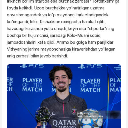
Ikkinchi bo'lim startida esa burchak zarbasi "Tottenxem"ga
foyda keltirdi. Uzoq burchakka yo'natirilgan uzatma
qovushmagandek va to'p maydonni tark etadigandek
ko'ringandi, lekin Risharlison oxirigacha harakat qilib,
havodagi kurashda yutib chiqdi, keyin esa "shporlar"ning
boshqa bir hujumchisi, ijaradagi Kolo-Muani sobiq
jamoadoshlarini xafa qildi. Ammo bu golga ham parijliklar
Vitinyaning jarima maydonchasiga kiraverishdan yo'llagan
aniq zarbasi bilan javob berishdi.