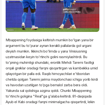
Mbappening foydasiga keltirish mumkin bo'lgan yana bir
argument bu to'purar aynan kerakli pallalarda gol urgani
deyish mumkin. Ikkinchi bo'limda u yana Vinisiusning
uzatmasidan keyin to'rtinchi golini rasmiylashtirdi. Bu
to'pning muhimligi shundaki, eronlik Mehdi Taremi faolligi
orqali greklar oradagi farqni qisqartirgan va kambekka umid
qilayotgan bir palla edi. Raqib himoyachilari e'tiboridan
chetda qolgan Taremi jarima maydonchasi ichiga yorib kirdi
va havodan uzatilgan to'pga bemalol zarba bera oldi.
Yakunda sal qolishiga azgina qoldi. Chunki Mbappening
to'rtinchi goligina "Real"ga g'alaba keltirdi. 81-daqiqada
Ayub el Kabi oradagi farqni minimalgacha qisqartirdi, lekin