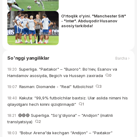
katta muvaffaqiyat olib kelishi
mumkin"
O'rtoqlik o'yini. "Manchester Siti"
- "Inter". Abduqodir Husanov
asosiy tarkibda!
So'nggi yangiliklar
Barcha ›
Superliga. "Paxtakor" – "Buxoro": Bo'riev, Esanov va
19:20
Hamdamov asosiyda, Begich va Hussayn zaxirada
0
Rasman: Diomande - “Real” futbolchisi!
3
19:07
Kakuta: “99,9% futbolchilar baxtsiz. Ular aslida nimani his
18:40
qilayotgani hech kimni qiziqtirmaydi”
1
🔴🔴🔴 Superliga. "So'g'diyona" – "Andijon" (matnli
18:21
translyatsiya)
2
“Bobur Arena”da kechgan “Andijon” – “Paxtakor”
18:03