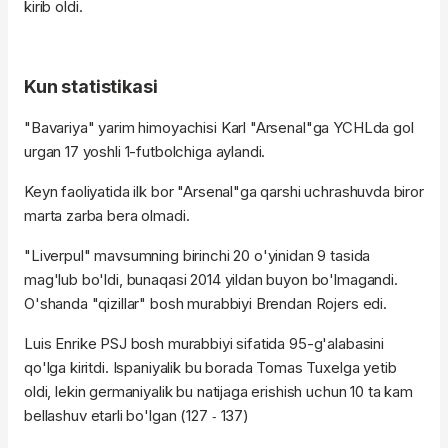
kirib oldi.
Kun statistikasi
"Bavariya" yarim himoyachisi Karl "Arsenal"ga YCHLda gol
urgan 17 yoshli 1-futbolchiga aylandi.
Keyn faoliyatida ilk bor "Arsenal"ga qarshi uchrashuvda biror
marta zarba bera olmadi.
"Liverpul" mavsumning birinchi 20 o'yinidan 9 tasida
mag'lub bo'ldi, bunaqasi 2014 yildan buyon bo'lmagandi.
O'shanda "qizillar" bosh murabbiyi Brendan Rojers edi.
Luis Enrike PSJ bosh murabbiyi sifatida 95-g'alabasini
qo'lga kiritdi. Ispaniyalik bu borada Tomas Tuxelga yetib
oldi, lekin germaniyalik bu natijaga erishish uchun 10 ta kam
bellashuv etarli bo'lgan (127
137)
-