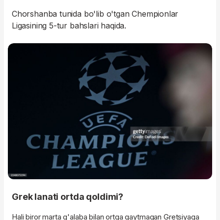
Chorshanba tunida bo'lib o'tgan Chempionlar
Ligasining 5-tur bahslari haqida.
Grek lanati ortda qoldimi?
Hali biror marta g'alaba bilan ortga qaytmagan Gretsiyaga