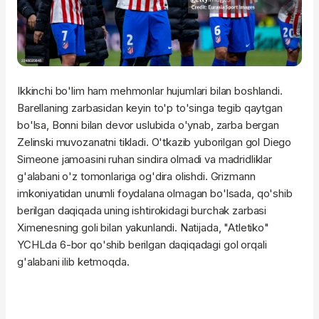
Ikkinchi bo'lim ham mehmonlar hujumlari bilan boshlandi.
Barellaning zarbasidan keyin to'p to'singa tegib qaytgan
bo'lsa, Bonni bilan devor uslubida o'ynab, zarba bergan
Zelinski muvozanatni tikladi. O'tkazib yuborilgan gol Diego
Simeone jamoasini ruhan sindira olmadi va madridliklar
g'alabani o'z tomonlariga og'dira olishdi. Grizmann
imkoniyatidan unumli foydalana olmagan bo'lsada, qo'shib
berilgan daqiqada uning ishtirokidagi burchak zarbasi
Ximenesning goli bilan yakunlandi. Natijada, "Atletiko"
YCHLda 6-bor qo'shib berilgan daqiqadagi gol orqali
g'alabani ilib ketmoqda.