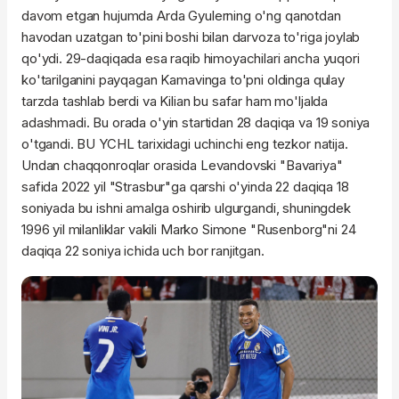
davom etgan hujumda Arda Gyulerning o'ng qanotdan
havodan uzatgan to'pini boshi bilan darvoza to'riga joylab
qo'ydi. 29-daqiqada esa raqib himoyachilari ancha yuqori
ko'tarilganini payqagan Kamavinga to'pni oldinga qulay
tarzda tashlab berdi va Kilian bu safar ham mo'ljalda
adashmadi. Bu orada o'yin startidan 28 daqiqa va 19 soniya
o'tgandi. BU YCHL tarixidagi uchinchi eng tezkor natija.
Undan chaqqonroqlar orasida Levandovski "Bavariya"
safida 2022 yil "Strasbur"ga qarshi o'yinda 22 daqiqa 18
soniyada bu ishni amalga oshirib ulgurgandi, shuningdek
1996 yil milanliklar vakili Marko Simone "Rusenborg"ni 24
daqiqa 22 soniya ichida uch bor ranjitgan.