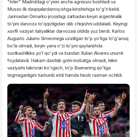
"Inter" Madriddagi o'yinni ancha agressiv boshladi va
Musso ilk daqiqalardanoq ishga kirishishiga to'g'ri keldi.
Jarimadan Dimarko ijrosidagi zarbadan keyin argentinalik
to'pni darvoza to'qqizligidan olib chiqishni uddaladi. Keyingi
xavfli vaziyat italiyaliklar darvozasi oldida yuz berdi. Karlos
Augusto Juliano Simeonega uzatilgan to'p yo'liga to'g'anoq
bo'la olmadi, keyin yana o'zi to'pni qaytarishda
sustkashlikka yo'l qo'ydi va bundan Xulian Alvares unumli
foydalandi. Hakam dastlab golni inobatga olmadi, lekin
vaziyatni takroran ko'rgach, to'p Baenaning qo'liga
tegmaganligini tushunib etdi hamda hisob rasman ochildi.