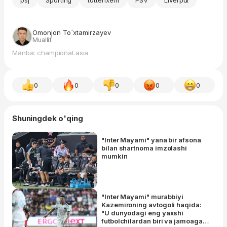
psj
Sporting
tottenxem
PSV
Liverpul
Omonjon To`xtamirzayev
Muallif
Manba: championat.asia
0
0
0
0
0
Shuningdek o'qing
"Inter Mayami" yana bir afsona
bilan shartnoma imzolashi
mumkin
"Inter Mayami" murabbiyi
Kazemironing avtogoli haqida:
"U dunyodagi eng yaxshi
futbolchilardan biri va jamoaga