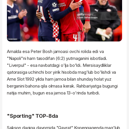
Amalda esa Peter Bosh jamoasi ovchi rolida edi va
"Napoli"ni ham tasodifan (6:2) yutmaganini isbotladi.
"Liverpul" - esa navbatdagi o'lja bo'ldi. Mersisaydliklar
qatorasiga uchinchi bor yirik hisobda mag'lub bo'lishdi va
Arne Slot 1992 yilda ham jamoa bilan shunday holat yuz
berganini bahona qila olmasa kerak. Rahbariyatga bugungi
natija muhim, bugun esa jamoa 13-o'rinda turibdi.
"Sporting" TOP-8da
Sakson daqiqa davomida "Qayrat" Kopengagenda mag'lub