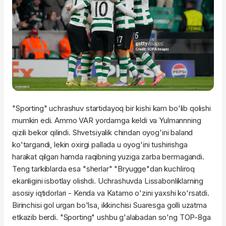
"Sporting" uchrashuv startidayoq bir kishi kam bo'lib qolishi
mumkin edi. Ammo VAR yordamga keldi va Yulmannning
qizili bekor qilindi. Shvetsiyalik chindan oyog'ini baland
ko'targandi, lekin oxirgi pallada u oyog'ini tushirishga
harakat qilgan hamda raqibning yuziga zarba bermagandi.
Teng tarkiblarda esa "sherlar" "Bryugge"dan kuchliroq
ekanligini isbotlay olishdi. Uchrashuvda Lissabonliklarning
asosiy iqtidorlari - Kenda va Katamo o'zini yaxshi ko'rsatdi.
Birinchisi gol urgan bo'lsa, ikkinchisi Suaresga golli uzatma
etkazib berdi. "Sporting" ushbu g'alabadan so'ng TOP-8ga