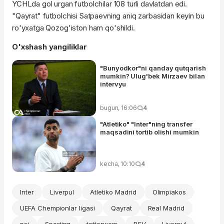
YCHLda gol urgan futbolchilar 108 turli davlatdan edi.
"Qayrat" futbolchisi Satpaevning aniq zarbasidan keyin bu
ro'yxatga Qozog'iston ham qo'shildi.
O'xshash yangiliklar
"Bunyodkor"ni qanday qutqarish
mumkin? Ulug'bek Mirzaev bilan
intervyu
bugun, 16:06
4
"Atletiko" "Inter"ning transfer
maqsadini tortib olishi mumkin
kecha, 10:10
4
Inter
Liverpul
Atletiko Madrid
Olimpiakos
UEFA Chempionlar ligasi
Qayrat
Real Madrid