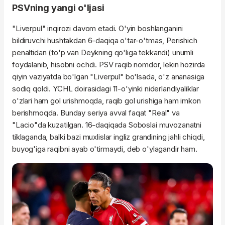
PSVning yangi o'ljasi
"Liverpul" inqirozi davom etadi. O'yin boshlanganini
bildiruvchi hushtakdan 6-daqiqa o'tar-o'tmas, Perishich
penaltidan (to'p van Deykning qo'liga tekkandi) unumli
foydalanib, hisobni ochdi. PSV raqib nomdor, lekin hozirda
qiyin vaziyatda bo'lgan "Liverpul" bo'lsada, o'z ananasiga
sodiq qoldi. YCHL doirasidagi 11-o'yinki niderlandiyaliklar
o'zlari ham gol urishmoqda, raqib gol urishiga ham imkon
berishmoqda. Bunday seriya avval faqat "Real" va
"Lacio"da kuzatilgan. 16-daqiqada Soboslai muvozanatni
tiklaganda, balki bazi muxlislar ingliz grandining jahli chiqdi,
buyog'iga raqibni ayab o'tirmaydi, deb o'ylagandir ham.