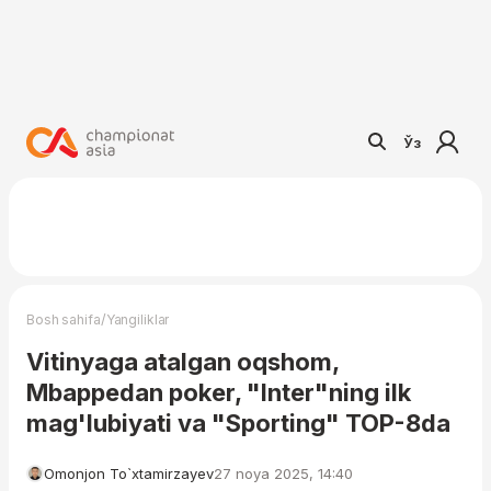
Ўз
/
Bosh sahifa
Yangiliklar
Vitinyaga atalgan oqshom,
Mbappedan poker, "Inter"ning ilk
mag'lubiyati va "Sporting" TOP-8da
Omonjon To`xtamirzayev
27 noya 2025, 14:40