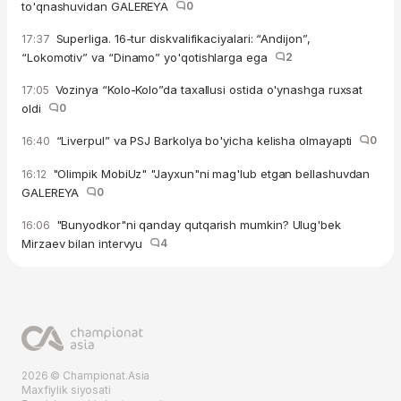
to'qnashuvidan GALEREYA
0
Superliga. 16-tur diskvalifikaciyalari: “Andijon”,
17:37
“Lokomotiv” va “Dinamo” yo'qotishlarga ega
2
Vozinya “Kolo-Kolo”da taxallusi ostida o'ynashga ruxsat
17:05
oldi
0
“Liverpul” va PSJ Barkolya bo'yicha kelisha olmayapti
0
16:40
"Olimpik MobiUz" "Jayxun"ni mag'lub etgan bellashuvdan
16:12
GALEREYA
0
"Bunyodkor"ni qanday qutqarish mumkin? Ulug'bek
16:06
Mirzaev bilan intervyu
4
2026 © Championat.Asia
Maxfiylik siyosati