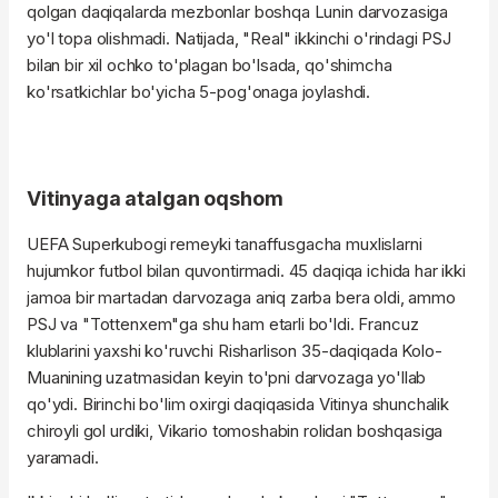
qolgan daqiqalarda mezbonlar boshqa Lunin darvozasiga
yo'l topa olishmadi. Natijada, "Real" ikkinchi o'rindagi PSJ
bilan bir xil ochko to'plagan bo'lsada, qo'shimcha
ko'rsatkichlar bo'yicha 5-pog'onaga joylashdi.
Vitinyaga atalgan oqshom
UEFA Superkubogi remeyki tanaffusgacha muxlislarni
hujumkor futbol bilan quvontirmadi. 45 daqiqa ichida har ikki
jamoa bir martadan darvozaga aniq zarba bera oldi, ammo
PSJ va "Tottenxem"ga shu ham etarli bo'ldi. Francuz
klublarini yaxshi ko'ruvchi Risharlison 35-daqiqada Kolo-
Muanining uzatmasidan keyin to'pni darvozaga yo'llab
qo'ydi. Birinchi bo'lim oxirgi daqiqasida Vitinya shunchalik
chiroyli gol urdiki, Vikario tomoshabin rolidan boshqasiga
yaramadi.