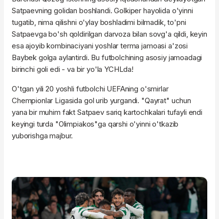
Satpaevning golidan boshlandi. Golkiper hayolida o'yinni
tugatib, nima qilishni o'ylay boshladimi bilmadik, to'pni
Satpaevga bo'sh qoldirilgan darvoza bilan sovg'a qildi, keyin
esa ajoyib kombinaciyani yoshlar terma jamoasi a'zosi
Baybek golga aylantirdi. Bu futbolchining asosiy jamoadagi
birinchi goli edi - va bir yo'la YCHLda!
O'tgan yili 20 yoshli futbolchi UEFAning o'smirlar
Chempionlar Ligasida gol urib yurgandi. "Qayrat" uchun
yana bir muhim fakt Satpaev sariq kartochkalari tufayli endi
keyingi turda "Olimpiakos"ga qarshi o'yinni o'tkazib
yuborishga majbur.