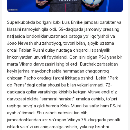
Superkubokda bo'lgani kabi Luis Enrike jamoasi xarakter va
klassini namoyish qila oldi. 59-daqiqada jamoaviy pressing
natijasida londonliklar uzatmada xatoga yo'l qo'yishdi va
Joao Nevesh shu zahotiyoq, tovoni bilan, ajoyib uzatma
orqali Fabian Ruisni qulay nuqtaga chiqardi, ispaniyalik
imkoniyatdan unumli foydalandi. Qon isini olgan PSJ yana bir
marta Vikario darvozasini ishg'ol etdi. Burchak zarbasidan
keyin jarima maydonchasida hammadan chaqqonroq
chiqqan Pacho oradagi farqni ikkitaga oshirdi. Lekin "Park
de Prens"dagi gollar shousi bu bilan yakunlanmadi. 72-
daqiqada gollar yaratishga kirishib ketgan Vitinya endi o'z
darvozasi oldida "samarali harakat" amalga oshirib, to'pni
raqibga sovg'a qildi hamda Kolo-Muani bu safar ham PSJni
ayab o'tirmadi. Shu zahoti xatosini tan olib,
jamoadoshlaridan uzr so'ragan Vitinya 75-daqiqada penalti
ishladi va o'zi uni aniq amalga oshirib, yakuniy hisobni