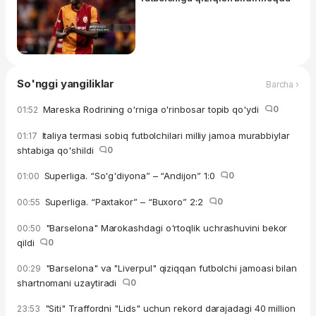
So'nggi yangiliklar
Barcha ›
Mareska Rodrining o'rniga o'rinbosar topib qo'ydi
0
01:52
Italiya termasi sobiq futbolchilari milliy jamoa murabbiylar
01:17
shtabiga qo'shildi
0
Superliga. “So'g'diyona” – “Andijon” 1:0
0
01:00
Superliga. “Paxtakor” – “Buxoro” 2:2
0
00:55
"Barselona" Marokashdagi o'rtoqlik uchrashuvini bekor
00:50
qildi
0
"Barselona" va "Liverpul" qiziqqan futbolchi jamoasi bilan
00:29
shartnomani uzaytiradi
0
"Siti" Traffordni "Lids" uchun rekord darajadagi 40 million
23:53