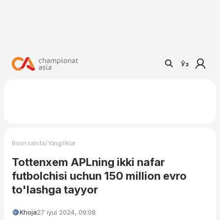
Ўз
/
Bosh sahifa
Yangiliklar
Tottenxem APLning ikki nafar
futbolchisi uchun 150 million evro
to'lashga tayyor
Khoja
27 iyul 2024, 09:08