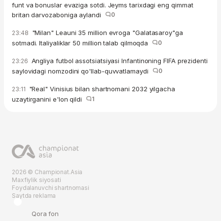
funt va bonuslar evaziga sotdi. Jeyms tarixdagi eng qimmat
britan darvozaboniga aylandi
0
"Milan" Leauni 35 million evroga "Galatasaroy"ga
23:48
sotmadi. Italiyaliklar 50 million talab qilmoqda
0
Angliya futbol assotsiatsiyasi Infantinoning FIFA prezidenti
23:26
saylovidagi nomzodini qo'llab-quvvatlamaydi
0
"Real" Vinisius bilan shartnomani 2032 yilgacha
23:11
uzaytirganini e'lon qildi
1
2026 © Championat.Asia
Maxfiylik siyosati
Foydalanuvchi shartnomasi
Saytda reklama
Qora fon