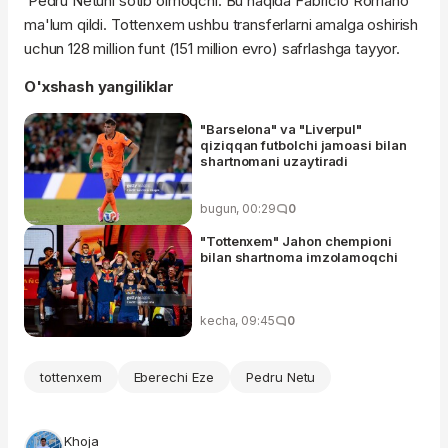
Pedru Netuni sotib olmoqchi. Bu haqida Fabricio Romano
ma'lum qildi. Tottenxem ushbu transferlarni amalga oshirish
uchun 128 million funt (151 million evro) safrlashga tayyor.
O'xshash yangiliklar
"Barselona" va "Liverpul"
qiziqqan futbolchi jamoasi bilan
shartnomani uzaytiradi
bugun, 00:29
0
"Tottenxem" Jahon chempioni
bilan shartnoma imzolamoqchi
kecha, 09:45
0
tottenxem
Eberechi Eze
Pedru Netu
Khoja