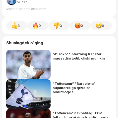
Muallif
Manba: championat.com
3
0
3
0
0
Shuningdek o'qing
"Atletiko" "Inter"ning transfer
maqsadini tortib olishi mumkin
“Tottenxem” “Barselona”
hujumchisiga qiziqish
bildirmoqda
"Tottenxem" navbatdagi TOP
futbolchiga qiziqish bildirmoqda