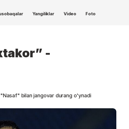
usobaqalar
Yangiliklar
Video
Foto
xtakor” -
n "Nasaf" bilan jangovar durang o'ynadi