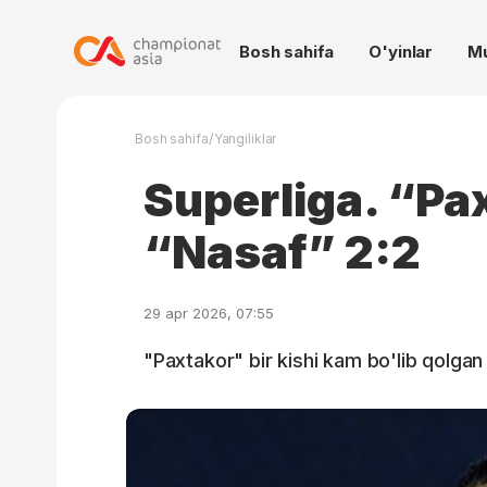
Bosh sahifa
O'yinlar
M
/
Bosh sahifa
Yangiliklar
Superliga. “Pa
“Nasaf” 2:2
29 apr 2026, 07:55
"Paxtakor" bir kishi kam bo'lib qolga