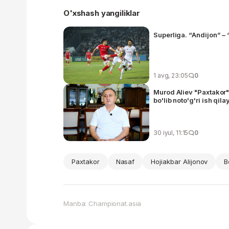
O'xshash yangiliklar
Superliga. “Andijon” –
1 avg, 23:05
0
Murod Aliev "Paxtakor"
bo'lib noto'g'ri ish qil
30 iyul, 11:15
0
Paxtakor
Nasaf
Hojiakbar Alijonov
B
Manba: Championat.asia