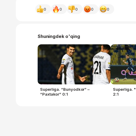
0
0
0
0
0
Shuningdek o'qing
Superliga. “Bunyodkor” –
Superliga. 
“Paxtakor” 0:1
2:1