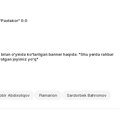
 “Paxtakor” 0:0
 bilan o'yinda ko'tarilgan banner haqida: "Shu yerda rahbar
ayotgan joyimiz yo'q"
obir Abdixoliqov
Flamarion
Sardorbek Bahromov