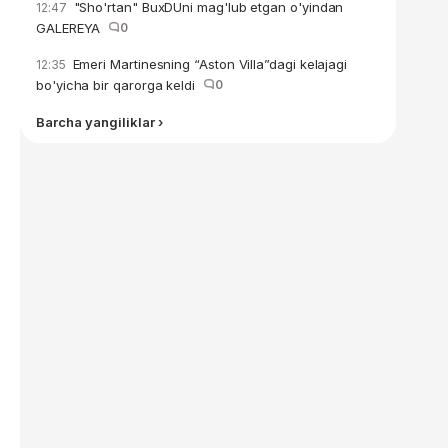
"Sho'rtan" BuxDUni mag'lub etgan o'yindan
12:47
GALEREYA
0
Emeri Martinesning “Aston Villa”dagi kelajagi
12:35
bo'yicha bir qarorga keldi
0
Barcha yangiliklar ›