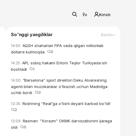
Ўз
Kirish
So'nggi yangiliklar
Barcha ›
AQSH shaharlari FIFA vada qilgan millionlab
14:50
dollarni kutmoqda
0
APL sobiq hakami Entoni Teylor Turkiyada ish
14:25
boshladi
1
“Barselona” sport direktori Deku Alvaresning
14:00
agenti bilan muzokaralar o'tkazish uchun Madridga
uchib bordi
0
Rodrining “Real”ga o'tishi deyarli barbod bo'ldi!
13:35
2
Rasman: "Xorazm" OKMK darvozabonini ijaraga
13:09
oldi
0