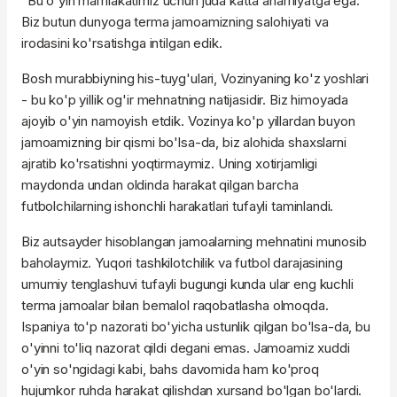
"Bu o'yin mamlakatimiz uchun juda katta ahamiyatga ega.
Biz butun dunyoga terma jamoamizning salohiyati va
irodasini ko'rsatishga intilgan edik.
Bosh murabbiyning his-tuyg'ulari, Vozinyaning ko'z yoshlari
- bu ko'p yillik og'ir mehnatning natijasidir. Biz himoyada
ajoyib o'yin namoyish etdik. Vozinya ko'p yillardan buyon
jamoamizning bir qismi bo'lsa-da, biz alohida shaxslarni
ajratib ko'rsatishni yoqtirmaymiz. Uning xotirjamligi
maydonda undan oldinda harakat qilgan barcha
futbolchilarning ishonchli harakatlari tufayli taminlandi.
Biz autsayder hisoblangan jamoalarning mehnatini munosib
baholaymiz. Yuqori tashkilotchilik va futbol darajasining
umumiy tenglashuvi tufayli bugungi kunda ular eng kuchli
terma jamoalar bilan bemalol raqobatlasha olmoqda.
Ispaniya to'p nazorati bo'yicha ustunlik qilgan bo'lsa-da, bu
o'yinni to'liq nazorat qildi degani emas. Jamoamiz xuddi
o'yin so'ngidagi kabi, bahs davomida ham ko'proq
hujumkor ruhda harakat qilishdan xursand bo'lgan bo'lardi.