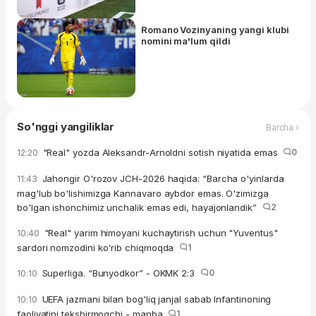
Romano Vozinyaning yangi klubi
nomini ma'lum qildi
So'nggi yangiliklar
Barcha ›
"Real" yozda Aleksandr-Arnoldni sotish niyatida emas
0
12:20
Jahongir O'rozov JCH-2026 haqida: “Barcha o'yinlarda
11:43
mag'lub bo'lishimizga Kannavaro aybdor emas. O'zimizga
bo'lgan ishonchimiz unchalik emas edi, hayajonlandik”
2
"Real" yarim himoyani kuchaytirish uchun "Yuventus"
10:40
sardori nomzodini ko'rib chiqmoqda
1
Superliga. “Bunyodkor” - OKMK 2:3
0
10:10
UEFA jazmani bilan bog'liq janjal sabab Infantinoning
10:10
faoliyatini tekshirmoqchi - manba
1