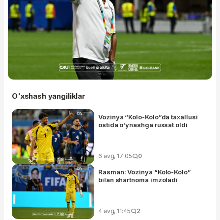
O'xshash yangiliklar
Vozinya “Kolo-Kolo”da taxallusi
ostida o'ynashga ruxsat oldi
6 avg, 17:05
0
Rasman: Vozinya “Kolo-Kolo”
bilan shartnoma imzoladi
4 avg, 11:45
2