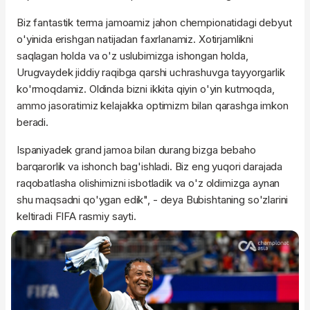
Biz fantastik terma jamoamiz jahon chempionatidagi debyut
o'yinida erishgan natijadan faxrlanamiz. Xotirjamlikni
saqlagan holda va o'z uslubimizga ishongan holda,
Urugvaydek jiddiy raqibga qarshi uchrashuvga tayyorgarlik
ko'rmoqdamiz. Oldinda bizni ikkita qiyin o'yin kutmoqda,
ammo jasoratimiz kelajakka optimizm bilan qarashga imkon
beradi.
Ispaniyadek grand jamoa bilan durang bizga bebaho
barqarorlik va ishonch bag'ishladi. Biz eng yuqori darajada
raqobatlasha olishimizni isbotladik va o'z oldimizga aynan
shu maqsadni qo'ygan edik", - deya Bubishtaning so'zlarini
keltiradi FIFA rasmiy sayti.