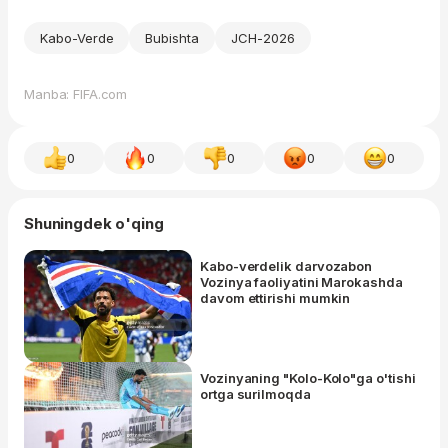
Kabo-Verde
Bubishta
JCH-2026
Manba: FIFA.com
0
0
0
0
0
Shuningdek o'qing
Kabo-verdelik darvozabon
Vozinya faoliyatini Marokashda
davom ettirishi mumkin
Vozinyaning "Kolo-Kolo"ga o'tishi
ortga surilmoqda