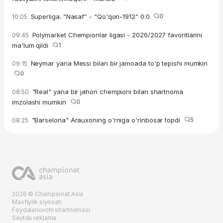
Superliga. “Nasaf” - “Qo'qon-1912“ 0:0
0
10:05
Polymarket Chempionlar ligasi - 2026/2027 favoritlarini
09:45
ma'lum qildi
1
Neymar yana Messi bilan bir jamoada to'p tepishi mumkin
09:15
0
"Real" yana bir jahon chempioni bilan shartnoma
08:50
imzolashi mumkin
0
"Barselona" Arauxoning o'rniga o'rinbosar topdi
5
08:25
2026 © Championat.Asia
Maxfiylik siyosati
Foydalanuvchi shartnomasi
Saytda reklama