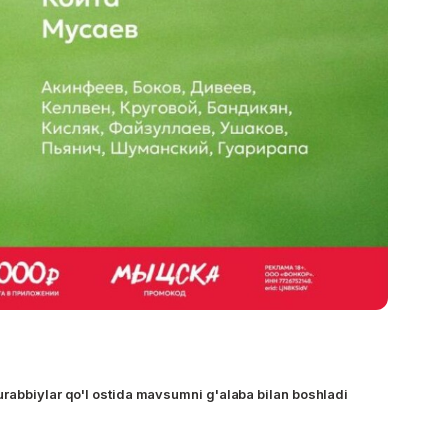
rabbiylar qo'l ostida mavsumni g'alaba bilan boshladi