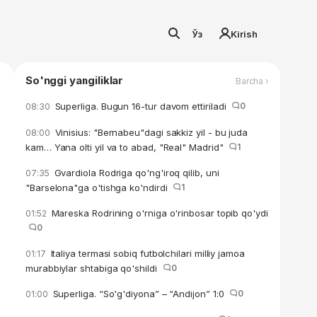
Ўз
Kirish
So'nggi yangiliklar
Barcha ›
Superliga. Bugun 16-tur davom ettiriladi
0
08:30
Vinisius: "Bernabeu"dagi sakkiz yil - bu juda
08:00
kam… Yana olti yil va to abad, "Real" Madrid"
1
Gvardiola Rodriga qo'ng'iroq qilib, uni
07:35
"Barselona"ga o'tishga ko'ndirdi
1
Mareska Rodrining o'rniga o'rinbosar topib qo'ydi
01:52
0
Italiya termasi sobiq futbolchilari milliy jamoa
01:17
murabbiylar shtabiga qo'shildi
0
Superliga. “So'g'diyona” – “Andijon” 1:0
0
01:00