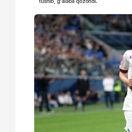
tushib, g'alaba qozondi.