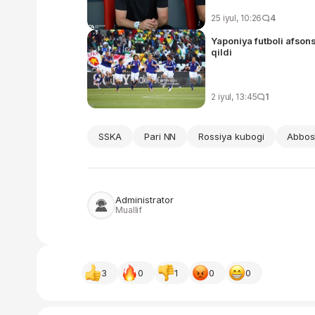
25 iyul, 10:26
4
Yaponiya futboli afson
qildi
2 iyul, 13:45
1
SSKA
Pari NN
Rossiya kubogi
Abbos
Administrator
Muallif
3
0
1
0
0