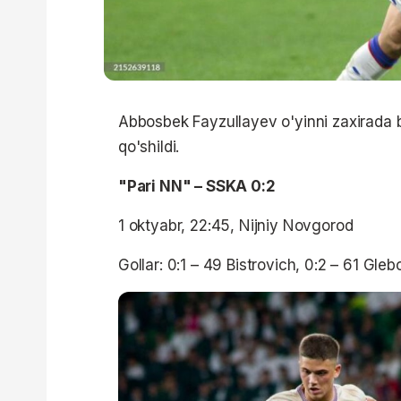
Abbosbek Fayzullayev o'yinni zaxirada 
qo'shildi.
"Pari NN" – SSKA 0:2
1 oktyabr, 22:45, Nijniy Novgorod
Gollar: 0:1 – 49 Bistrovich, 0:2 – 61 Gleb