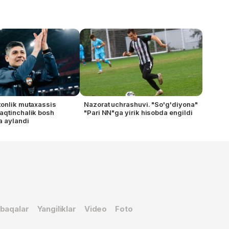
tonlik mutaxassis
Nazorat uchrashuvi. "So'g'diyona"
aqtinchalik bosh
"Pari NN"ga yirik hisobda engildi
a aylandi
baqalar
Yangiliklar
Video
Foto