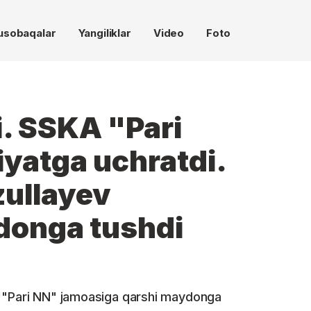
usobaqalar
Yangiliklar
Video
Foto
. SSKA "Pari
yatga uchratdi.
ullayev
donga tushdi
a "Pari NN" jamoasiga qarshi maydonga