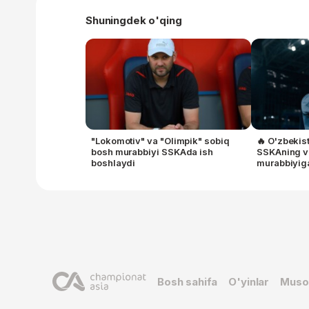
Shuningdek o'qing
"Lokomotiv" va "Olimpik" sobiq
🔥 O'zbekis
bosh murabbiyi SSKAda ish
SSKAning v
boshlaydi
murabbiyig
Bosh sahifa
O'yinlar
Muso