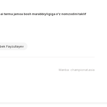
sai terma jamoa bosh murabbiyligiga o'z nomzodini taklif
bek Fayzullayev
Manba: championat.asia