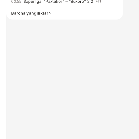
Superliga. “Paxtakor” – “Buxoro” 2:2
1
00:55
Barcha yangiliklar ›