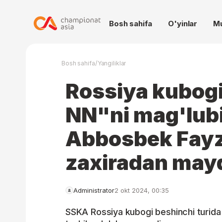
Bosh sahifa
O'yinlar
M
/
Bosh sahifa
Yangiliklar
Rossiya kubogi
NN"ni mag'lubi
Abbosbek Fayz
zaxiradan may
Administrator
2 okt 2024, 00:35
SSKA Rossiya kubogi beshinchi turid