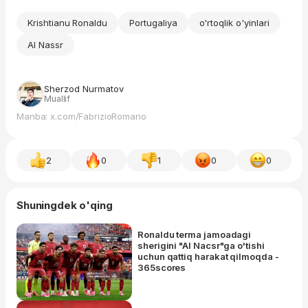
Krishtianu Ronaldu
Portugaliya
o'rtoqlik o'yinlari
Al Nassr
Sherzod Nurmatov
Muallif
Manba: x.com/FabrizioRomano
2
0
1
0
0
Shuningdek o'qing
Ronaldu terma jamoadagi
sherigini "Al Nacsr"ga o'tishi
uchun qattiq harakat qilmoqda -
365scores