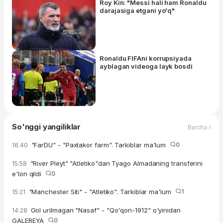
Roy Kin: "Messi hali ham Ronaldu
darajasiga etgani yo'q"
Ronaldu FIFAni korrupsiyada
ayblagan videoga layk bosdi
So'nggi yangiliklar
Barcha ›
"FarDU" - "Paxtakor farm". Tarkiblar ma'lum
0
16:40
"River Pleyt" "Atletiko"dan Tyago Almadaning transferini
15:58
e'lon qildi
0
"Manchester Siti" - "Atletiko". Tarkiblar ma'lum
1
15:21
Gol urilmagan "Nasaf" - "Qo'qon-1912" o'yinidan
14:28
GALEREYA
0