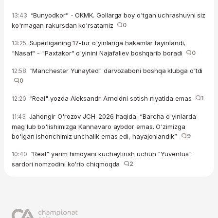
“Bunyodkor” - OKMK. Gollarga boy o'tgan uchrashuvni siz
13:43
ko'rmagan rakursdan ko'rsatamiz
0
Superliganing 17-tur o'yinlariga hakamlar tayinlandi,
13:25
"Nasaf" - "Paxtakor" o'yinini Najafaliev boshqarib boradi
0
"Manchester Yunayted" darvozaboni boshqa klubga o'tdi
12:58
0
"Real" yozda Aleksandr-Arnoldni sotish niyatida emas
1
12:20
Jahongir O'rozov JCH-2026 haqida: “Barcha o'yinlarda
11:43
mag'lub bo'lishimizga Kannavaro aybdor emas. O'zimizga
bo'lgan ishonchimiz unchalik emas edi, hayajonlandik”
9
"Real" yarim himoyani kuchaytirish uchun "Yuventus"
10:40
sardori nomzodini ko'rib chiqmoqda
2