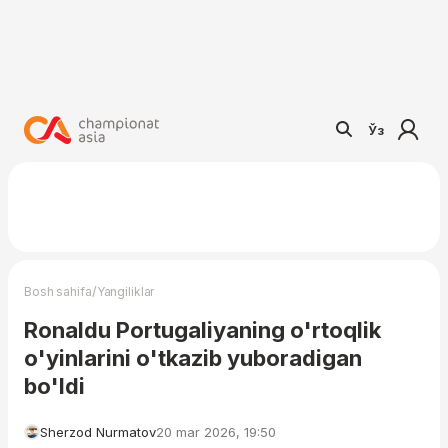
Ўз
/
Bosh sahifa
Yangiliklar
Ronaldu Portugaliyaning o'rtoqlik
o'yinlarini o'tkazib yuboradigan
bo'ldi
Sherzod Nurmatov
20 mar 2026, 19:50