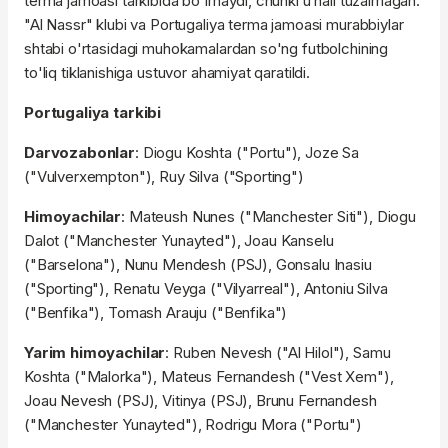
terma jamoasi tarkibida bo'lmaydi, chunki u hali tuzalmagan.
"Al Nassr" klubi va Portugaliya terma jamoasi murabbiylar
shtabi o'rtasidagi muhokamalardan so'ng futbolchining
to'liq tiklanishiga ustuvor ahamiyat qaratildi.
Portugaliya tarkibi
Darvozabonlar
: Diogu Koshta ("Portu"), Joze Sa
("Vulverxempton"), Ruy Silva ("Sporting")
Himoyachilar
: Mateush Nunes ("Manchester Siti"), Diogu
Dalot ("Manchester Yunayted"), Joau Kanselu
("Barselona"), Nunu Mendesh (PSJ), Gonsalu Inasiu
("Sporting"), Renatu Veyga ("Vilyarreal"), Antoniu Silva
("Benfika"), Tomash Arauju ("Benfika")
Yarim himoyachilar
: Ruben Nevesh ("Al Hilol"), Samu
Koshta ("Malorka"), Mateus Fernandesh ("Vest Xem"),
Joau Nevesh (PSJ), Vitinya (PSJ), Brunu Fernandesh
("Manchester Yunayted"), Rodrigu Mora ("Portu")