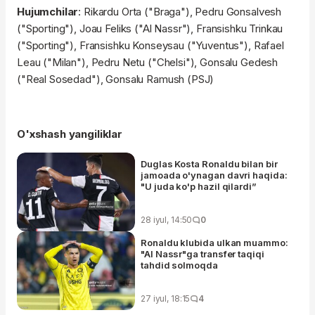
Hujumchilar
: Rikardu Orta ("Braga"), Pedru Gonsalvesh
("Sporting"), Joau Feliks ("Al Nassr"), Fransishku Trinkau
("Sporting"), Fransishku Konseysau ("Yuventus"), Rafael
Leau ("Milan"), Pedru Netu ("Chelsi"), Gonsalu Gedesh
("Real Sosedad"), Gonsalu Ramush (PSJ)
O'xshash yangiliklar
Duglas Kosta Ronaldu bilan bir
jamoada o'ynagan davri haqida:
"U juda ko'p hazil qilardi”
28 iyul, 14:50
0
Ronaldu klubida ulkan muammo:
"Al Nassr"ga transfer taqiqi
tahdid solmoqda
27 iyul, 18:15
4