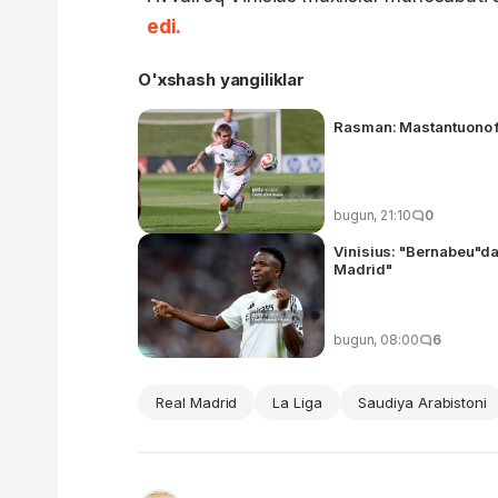
edi.
O'xshash yangiliklar
Rasman: Mastantuono fa
bugun, 21:10
0
Vinisius: "Bernabeu"dag
Madrid"
bugun, 08:00
6
Real Madrid
La Liga
Saudiya Arabistoni