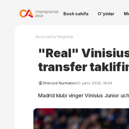
Bosh sahifa
O'yinlar
M
/
Bosh sahifa
Yangiliklar
"Real" Vinisius
transfer taklifin
Sherzod Nurmatov
20 yanv 2026, 19:54
Madrid klubi vinger Vinisius Junior uchun