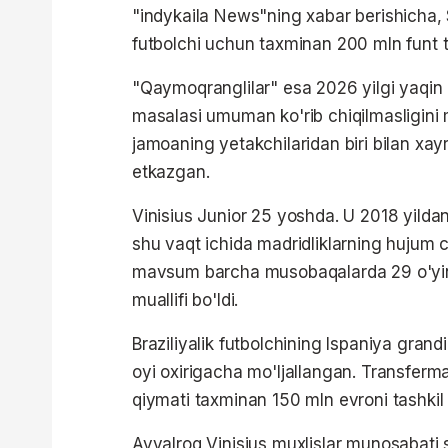
"indykaila News"ning xabar berishicha, Sa
futbolchi uchun taxminan 200 mln funt to
"Qaymoqranglilar" esa 2026 yilgi yaqin q
masalasi umuman ko'rib chiqilmasligini 
jamoaning yetakchilaridan biri bilan xayr
etkazgan.
Vinisius Junior 25 yoshda. U 2018 yildan
shu vaqt ichida madridliklarning hujum 
mavsum barcha musobaqalarda 29 o'yinda
muallifi bo'ldi.
Braziliyalik futbolchining Ispaniya gran
oyi oxirigacha mo'ljallangan. Transfermar
qiymati taxminan 150 mln evroni tashkil 
Avvalroq Vinisius muxlislar munosabati 