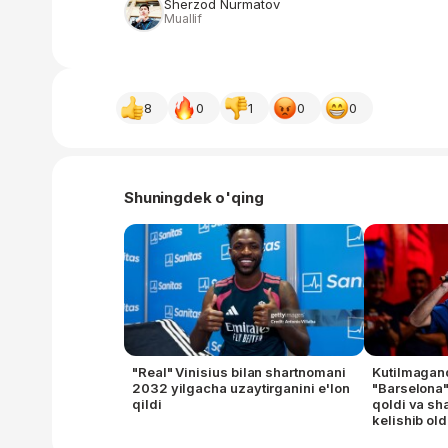
Sherzod Nurmatov
Muallif
8
0
1
0
0
Shuningdek o'qing
"Real" Vinisius bilan shartnomani
Kutilmagan
2032 yilgacha uzaytirganini e'lon
"Barselona"
qildi
qoldi va sh
kelishib old