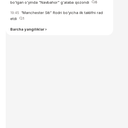
bo'lgan o'yinda "Navbahor" g'alaba qozondi
6
“Manchester Siti” Rodri bo'yicha ilk taklifni rad
19:45
etdi
1
Barcha yangiliklar ›