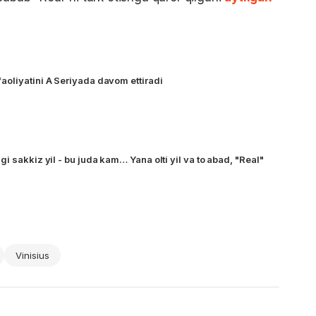
oliyatini A Seriyada davom ettiradi
i sakkiz yil - bu juda kam… Yana olti yil va to abad, "Real"
Vinisius