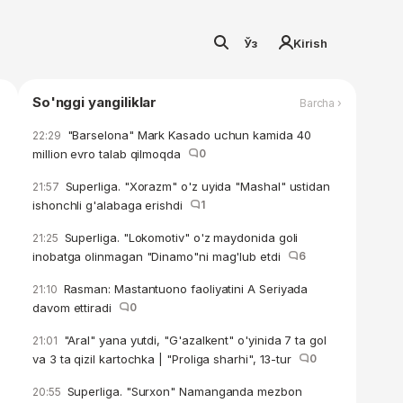
Ўз
Kirish
So'nggi yangiliklar
Barcha ›
"Barselona" Mark Kasado uchun kamida 40
22:29
million evro talab qilmoqda
0
Superliga. "Xorazm" o'z uyida "Mashal" ustidan
21:57
ishonchli g'alabaga erishdi
1
Superliga. "Lokomotiv" o'z maydonida goli
21:25
inobatga olinmagan "Dinamo"ni mag'lub etdi
6
Rasman: Mastantuono faoliyatini A Seriyada
21:10
davom ettiradi
0
"Aral" yana yutdi, "G'azalkent" o'yinida 7 ta gol
21:01
va 3 ta qizil kartochka | "Proliga sharhi", 13-tur
0
Superliga. "Surxon" Namanganda mezbon
20:55