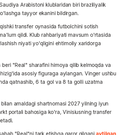
udiya Arabistoni klublaridan biri braziliyalik
'lashga tayyor ekanini bildirgan.
ishki transfer oynasida futbolchini sotish
ma'lum qildi. Klub rahbariyati mavsum o'rtasida
lashish niyati yo'qligini ehtimoliy xaridorga
 beri "Real" sharafini himoya qilib kelmoqda va
chizig'ida asosiy figuraga aylangan. Vinger ushbu
 qatnashib, 6 ta gol va 8 ta golli uzatma
di bilan amaldagi shartnomasi 2027 yilning iyun
kt portali bahosiga ko'ra, Vinisiusning transfer
etadi.
sabab "Real"ni tark etishga qaror qilgani
aytilgan