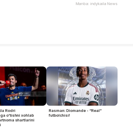
Manba: indykaila News
da Rodri
Rasman: Diomande - “Real”
ga o'tishni xohlab
futbolchisi!
artnoma shartlarini
i