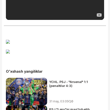
O'xshash yangiliklar
YCHL. PSJ - "Arsenal" 1:1
(penaltilar 4:3)
31 may, 03:05
0
PSJ "Lans"ni mag'lub etib,