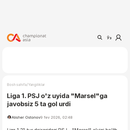
Ўз
/
Bosh sahifa
Yangiliklar
Liga 1. PSJ o'z uyida "Marsel"ga
javobsiz 5 ta gol urdi
Alisher Ostonov
9 fev 2026, 02:48