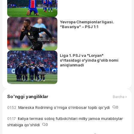
Yevropa Chempionlar ligasi.
“Bavariya” – PSJ 1:1
Liga 1. PSJ va "Loryan"
o'rtasidagi o'yinda g'olib nomi
aniqlanmadi
So'nggi yangiliklar
Barcha ›
Mareska Rodrining o'rniga o'rinbosar topib qo'ydi
0
01:52
Italiya termasi sobiq futbolchilari milliy jamoa murabbiylar
01:17
shtabiga qo'shildi
0