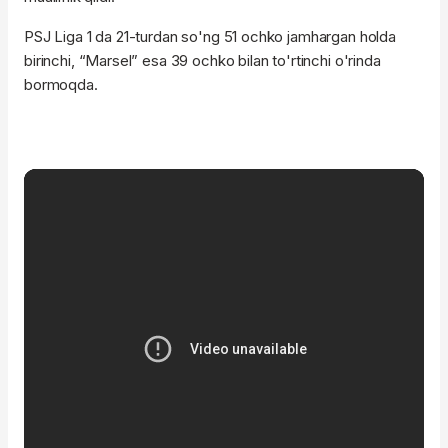
PSJ Liga 1 da 21-turdan so'ng 51 ochko jamhargan holda
birinchi, “Marsel” esa 39 ochko bilan to'rtinchi o'rinda
bormoqda.