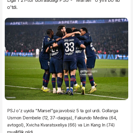
Liga 1 21-tur doirasidagi PSJ - "Marsel" o'yini bo'lib
o'tdi.
PSJ o'z uyida “Marsel”ga javobsiz 5 ta gol urdi. Gollarga
Usmon Dembele (12, 37-daqiqa), Fakundo Medina (64,
avtogol), Xvicha Kvaratsxeliya (66) va Lin Kang In (74)
mualliflik qildi.