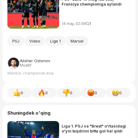
Fransiya chempioniga aylandi
14 may, 02:06
1
PSJ
Video
Liga 1
Marsel
Alisher Ostonov
Muallif
Manba: championat.asia
0
0
0
0
0
Shuningdek o'qing
Liga 1. PSJ va "Brest" o'rtasidagi
o'yin taqdirini bitta gol hal qildi