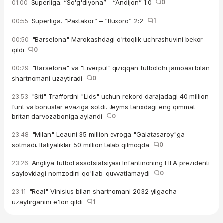
Superliga. “So'g'diyona” – “Andijon” 1:0
0
01:00
Superliga. “Paxtakor” – “Buxoro” 2:2
1
00:55
"Barselona" Marokashdagi o'rtoqlik uchrashuvini bekor
00:50
qildi
0
"Barselona" va "Liverpul" qiziqqan futbolchi jamoasi bilan
00:29
shartnomani uzaytiradi
0
"Siti" Traffordni "Lids" uchun rekord darajadagi 40 million
23:53
funt va bonuslar evaziga sotdi. Jeyms tarixdagi eng qimmat
britan darvozaboniga aylandi
0
"Milan" Leauni 35 million evroga "Galatasaroy"ga
23:48
sotmadi. Italiyaliklar 50 million talab qilmoqda
0
Angliya futbol assotsiatsiyasi Infantinoning FIFA prezidenti
23:26
saylovidagi nomzodini qo'llab-quvvatlamaydi
0
"Real" Vinisius bilan shartnomani 2032 yilgacha
23:11
uzaytirganini e'lon qildi
1