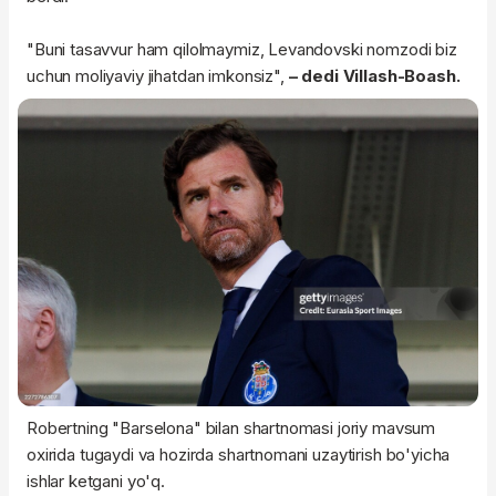
"Buni tasavvur ham qilolmaymiz, Levandovski nomzodi biz
uchun moliyaviy jihatdan imkonsiz",
– dedi Villash-Boash.
Robertning "Barselona" bilan shartnomasi joriy mavsum
oxirida tugaydi va hozirda shartnomani uzaytirish bo'yicha
ishlar ketgani yo'q.