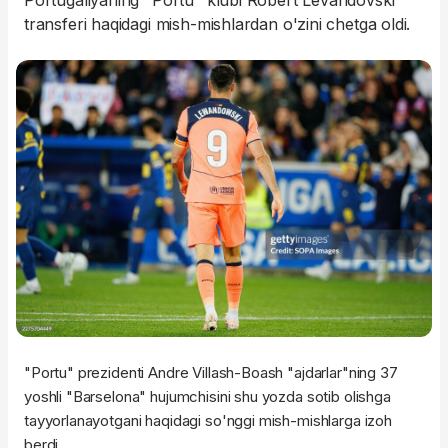
Portugaliyaning "Portu" klubi Robert Levandovski
transferi haqidagi mish-mishlardan o'zini chetga oldi.
"Portu" prezidenti Andre Villash-Boash "ajdarlar"ning 37
yoshli "Barselona" hujumchisini shu yozda sotib olishga
tayyorlanayotgani haqidagi so'nggi mish-mishlarga izoh
berdi.