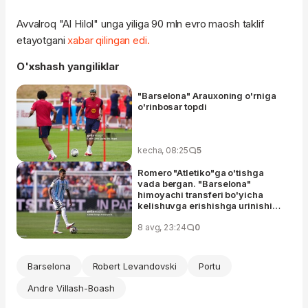
Avvalroq "Al Hilol" unga yiliga 90 mln evro maosh taklif
etayotgani
xabar qilingan edi.
O'xshash yangiliklar
"Barselona" Arauxoning o'rniga
o'rinbosar topdi
kecha, 08:25
5
Romero "Atletiko"ga o'tishga
vada bergan. "Barselona"
himoyachi transferi bo'yicha
kelishuvga erishishga urinishi
muvaffaqiyatsiz tugadi
8 avg, 23:24
0
Barselona
Robert Levandovski
Portu
Andre Villash-Boash