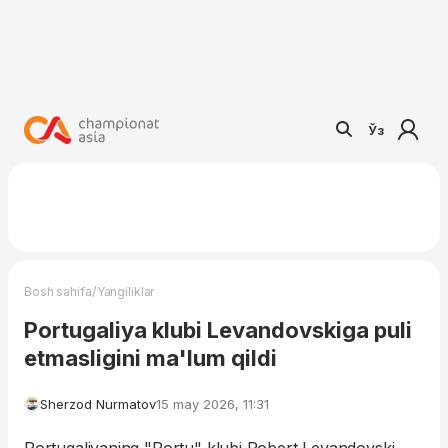
Ўз
/
Bosh sahifa
Yangiliklar
Portugaliya klubi Levandovskiga puli
etmasligini ma'lum qildi
Sherzod Nurmatov
15 may 2026, 11:31