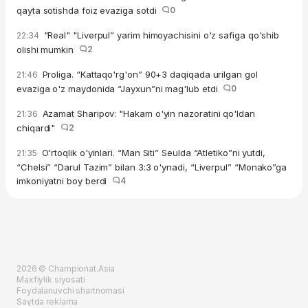
qayta sotishda foiz evaziga sotdi
0
"Real" "Liverpul” yarim himoyachisini o'z safiga qo'shib
22:34
olishi mumkin
2
Proliga. “Kattaqo'rg'on” 90+3 daqiqada urilgan gol
21:46
evaziga o'z maydonida “Jayxun”ni mag'lub etdi
0
Azamat Sharipov: "Hakam o'yin nazoratini qo'ldan
21:36
chiqardi"
2
O'rtoqlik o'yinlari. “Man Siti” Seulda “Atletiko”ni yutdi,
21:35
“Chelsi” “Darul Tazim” bilan 3:3 o'ynadi, “Liverpul” “Monako”ga
imkoniyatni boy berdi
4
2026 © Championat.Asia
Maxfiylik siyosati
Foydalanuvchi shartnomasi
Saytda reklama