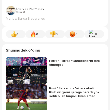
Sherzod Nurmatov
Muallif
Manba: Barca Blaugranes
1
0
0
0
0
Shuningdek o'qing
Ferran Torres "Barselona"ni tark
etmoqda
Runi "Barselona"ni tark etadi.
Klub vingerni ijaraga beradi yoki
sotib olish huquqi bilan sotadi