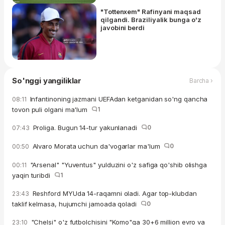
"Tottenxem" Rafinyani maqsad
qilgandi. Braziliyalik bunga o'z
javobini berdi
So'nggi yangiliklar
Barcha ›
Infantinoning jazmani UEFAdan ketganidan so'ng qancha
08:11
tovon puli olgani ma'lum
1
Proliga. Bugun 14-tur yakunlanadi
0
07:43
Alvaro Morata uchun da'vogarlar ma'lum
0
00:50
"Arsenal" "Yuventus" yulduzini o'z safiga qo'shib olishga
00:11
yaqin turibdi
1
Reshford MYUda 14-raqamni oladi. Agar top-klubdan
23:43
taklif kelmasa, hujumchi jamoada qoladi
0
"Chelsi" o'z futbolchisini "Komo"ga 30+6 million evro va
23:10