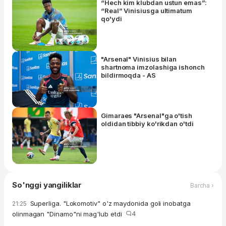
“Hech kim klubdan ustun emas”:
“Real” Vinisiusga ultimatum
qo'ydi
"Arsenal" Vinisius bilan
shartnoma imzolashiga ishonch
bildirmoqda - AS
Gimaraes "Arsenal"ga o'tish
oldidan tibbiy ko'rikdan o'tdi
So'nggi yangiliklar
Barcha ›
Superliga. "Lokomotiv" o'z maydonida goli inobatga
21:25
olinmagan "Dinamo"ni mag'lub etdi
4