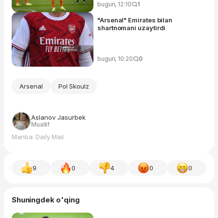
bugun, 12:10
1
"Arsenal" Emirates bilan
shartnomani uzaytirdi
bugun, 10:20
0
Arsenal
Pol Skoulz
Aslanov Jasurbek
Muallif
Manba: Daily Mail
9
0
4
0
0
Shuningdek o'qing