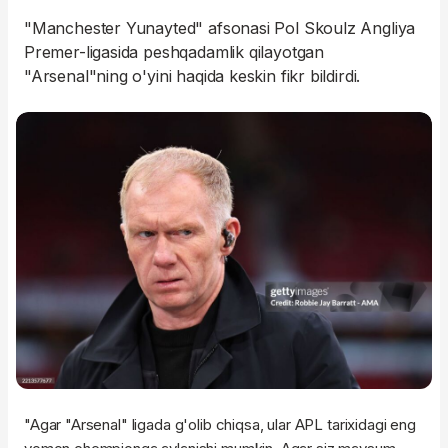
"Manchester Yunayted" afsonasi Pol Skoulz Angliya
Premer-ligasida peshqadamlik qilayotgan
"Arsenal"ning o'yini haqida keskin fikr bildirdi.
"Agar "Arsenal" ligada g'olib chiqsa, ular APL tarixidagi eng