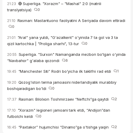
🔴 Superliga. "Xorazm" – "Mashal" 2:0 (matnli
21:23
translyatsiya)
0
Rasman: Mastantuono faoliyatini A Seriyada davom ettiradi
21:10
0
"Aral" yana yutdi, "G'azalkent" o'yinida 7 ta gol va 3 ta
21:01
qizil kartochka | "Proliga sharhi", 13-tur
0
Superliga. "Surxon" Namanganda mezbon bo'lgan o'yinda
20:55
"Navbahor" g'alaba qozondi
6
“Manchester Siti” Rodri bo'yicha ilk taklifni rad etdi
1
19:45
Qozog'iston terma jamoasini niderlandiyalik murabbiy
19:20
boshqaradigan bo'ldi
0
Rasman: Bilolxon Toshmirzaev “Neftchi”ga qaytdi
2
17:37
"Xorazm" legioneri jamoani tark etdi, “Andijon”dan
17:10
futbolchi keldi
0
“Paxtakor” hujumchisi “Dinamo”ga o'tishga yaqin
2
16:45