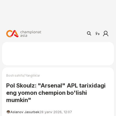
Ўз
/
Bosh sahifa
Yangiliklar
Pol Skoulz: "Arsenal" APL tarixidagi
eng yomon chempion bo'lishi
mumkin"
Aslanov Jasurbek
28 yanv 2026, 12:07