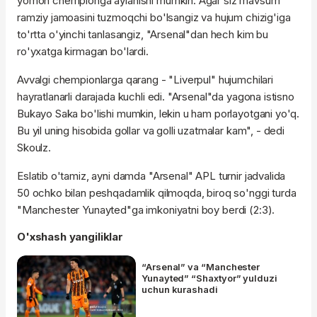
yomon chempionga aylanishi mumkin. Agar siz mavsum
ramziy jamoasini tuzmoqchi bo'lsangiz va hujum chizig'iga
to'rtta o'yinchi tanlasangiz, "Arsenal"dan hech kim bu
ro'yxatga kirmagan bo'lardi.
Avvalgi chempionlarga qarang - "Liverpul" hujumchilari
hayratlanarli darajada kuchli edi. "Arsenal"da yagona istisno
Bukayo Saka bo'lishi mumkin, lekin u ham porlayotgani yo'q.
Bu yil uning hisobida gollar va golli uzatmalar kam", - dedi
Skoulz.
Eslatib o'tamiz, ayni damda "Arsenal" APL turnir jadvalida
50 ochko bilan peshqadamlik qilmoqda, biroq so'nggi turda
"Manchester Yunayted"ga imkoniyatni boy berdi (2:3).
O'xshash yangiliklar
“Arsenal” va “Manchester
Yunayted” “Shaxtyor” yulduzi
uchun kurashadi