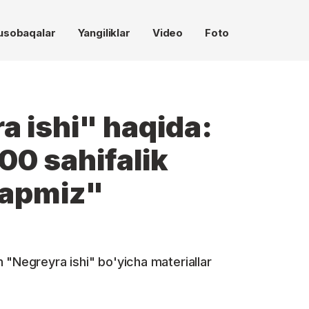
usobaqalar
Yangiliklar
Video
Foto
a ishi" haqida:
0 sahifalik
yapmiz"
 "Negreyra ishi" bo'yicha materiallar