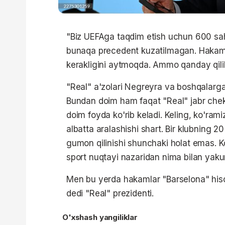
"Biz UEFAga taqdim etish uchun 600 sahi
bunaqa precedent kuzatilmagan. Hakamla
kerakligini aytmoqda. Ammo qanday qil
"Real" a'zolari Negreyra va boshqalarg
Bundan doim ham faqat "Real" jabr che
doim foyda ko'rib keladi. Keling, ko'ram
albatta aralashishi shart. Bir klubning 2
gumon qilinishi shunchaki holat emas. 
sport nuqtayi nazaridan nima bilan yakun
Men bu yerda hakamlar "Barselona" hisob
dedi "Real" prezidenti.
O'xshash yangiliklar