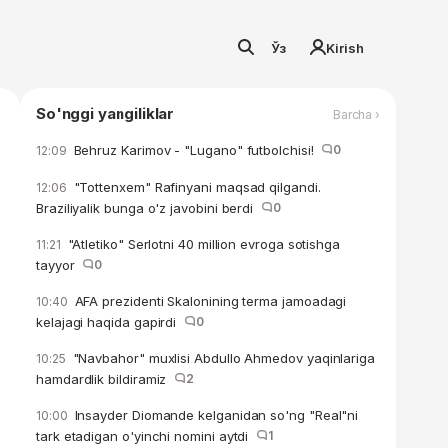
Ўз
Kirish
So'nggi yangiliklar
Barcha ›
Behruz Karimov - "Lugano" futbolchisi!
0
12:09
"Tottenxem" Rafinyani maqsad qilgandi.
12:06
Braziliyalik bunga o'z javobini berdi
0
"Atletiko" Serlotni 40 million evroga sotishga
11:21
tayyor
0
AFA prezidenti Skalonining terma jamoadagi
10:40
kelajagi haqida gapirdi
0
"Navbahor" muxlisi Abdullo Ahmedov yaqinlariga
10:25
hamdardlik bildiramiz
2
Insayder Diomande kelganidan so'ng "Real"ni
10:00
tark etadigan o'yinchi nomini aytdi
1