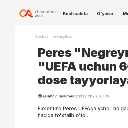
Bosh sahifa
O'yinlar
M
/
Bosh sahifa
Yangiliklar
Peres "Negreyr
"UEFA uchun 60
dose tayyorla
Aslanov Jasurbek
12 may 2026, 23:29
Florentino Peres UEFAga yuboriladigan
haqida to'xtalib o'tdi.