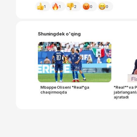
1
1
2
0
0
Shuningdek o'qing
Mbappe Oliseni "Real"ga
"Real"" va 
chaqirmoqda
jabrlanganl
ajratadi