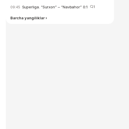
Superliga. “Surxon” – “Navbahor” 0:1
1
09:45
Barcha yangiliklar ›