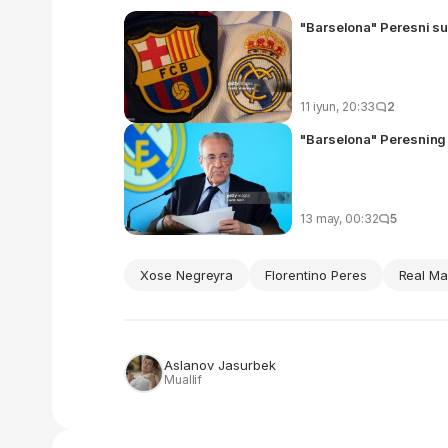
"Barselona" Peresni s
11 iyun, 20:33
2
"Barselona" Peresning 
13 may, 00:32
5
Xose Negreyra
Florentino Peres
Real Ma
Aslanov Jasurbek
Muallif