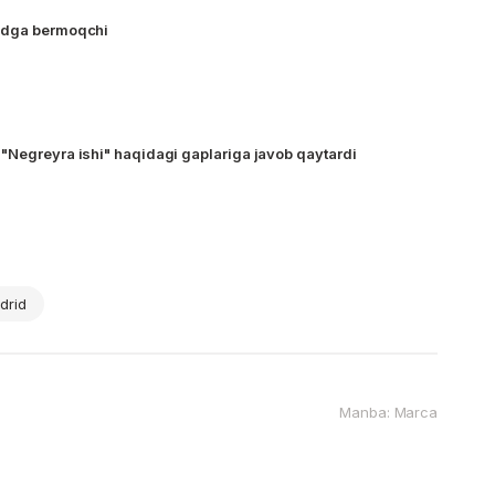
udga bermoqchi
"Negreyra ishi" haqidagi gaplariga javob qaytardi
drid
Manba: Marca