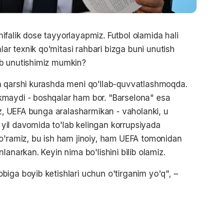
falik dose tayyorlayapmiz. Futbol olamida hali
r texnik qo'mitasi rahbari bizga buni unutish
ib unutishimiz mumkin?
a qarshi kurashda meni qo'llab-quvvatlashmoqda.
kmaydi - boshqalar ham bor. "Barselona" esa
iz, UEFA bunga aralasharmikan - vaholanki, u
0 yil davomida to'lab kelingan korrupsiyada
Ko'ramiz, bu ish ham jinoiy, ham UEFA tomonidan
lanarkan. Keyin nima bo'lishini bilib olamiz.
iga boyib ketishlari uchun o'tirganim yo'q", –