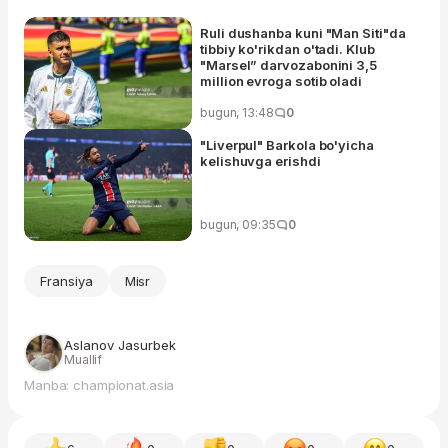
Ruli dushanba kuni "Man Siti"da
tibbiy ko'rikdan o'tadi. Klub
"Marsel” darvozabonini 3,5
million evroga sotib oladi
bugun, 13:48
0
"Liverpul" Barkola bo'yicha
kelishuvga erishdi
bugun, 09:35
0
Fransiya
Misr
Aslanov Jasurbek
Muallif
Manba: championat.asia