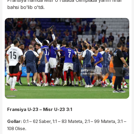
Fransiya hamda Misr o'rtasida Olimpiada yarim final
bahsi bo'lib o'tdi.
Fransiya U-23 – Misr U-23 3:1
Gollar:
0:1 – 62 Saber, 1:1 – 83 Mateta, 2:1 – 99 Mateta, 3:1 –
108 Olise.