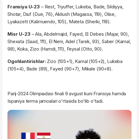
Fransiya U-23
– Rest, Tryuffer, Lukeba, Bade, Sildiyya,
Shotar, Diuf (Due, 76), Akliush (Magassa, 119), Olise,
Lyakazett (Kalimuendo, 105), Mateta (Sherki, 118).
Misr U-23
– Ala, Abdelmajid, Fayed, El Debes (Majar, 90),
Shexata (Saad, 111), El Neni, Adel (Tarek, 93), Saber (Kamal,
98), Koka, Zizo (Hamdi, 111), Feysal (Otto, 90).
Ogohlantirishlar:
Zizo (105+1), Kamal (105+2), Lukeba
(105+4), Bade (89), Fayed (90+7), Mikale (90+8).
Parij-2024 Olimpiadasi finali 9 avgust kuni Fransiya hamda
Ispaniya terma jamoalari o'rtasida bo'lib o'tadi.