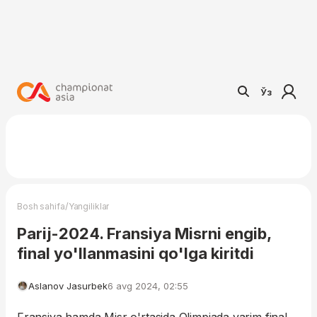
Ўз
/
Bosh sahifa
Yangiliklar
Parij-2024. Fransiya Misrni engib,
final yo'llanmasini qo'lga kiritdi
Aslanov Jasurbek
6 avg 2024, 02:55