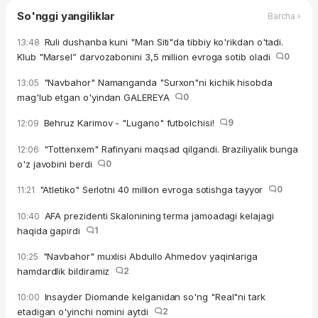
So'nggi yangiliklar
Barcha ›
Ruli dushanba kuni "Man Siti"da tibbiy ko'rikdan o'tadi.
13:48
Klub "Marsel” darvozabonini 3,5 million evroga sotib oladi
0
"Navbahor" Namanganda "Surxon"ni kichik hisobda
13:05
mag'lub etgan o'yindan GALEREYA
0
Behruz Karimov - "Lugano" futbolchisi!
9
12:09
"Tottenxem" Rafinyani maqsad qilgandi. Braziliyalik bunga
12:06
o'z javobini berdi
0
"Atletiko" Serlotni 40 million evroga sotishga tayyor
0
11:21
AFA prezidenti Skalonining terma jamoadagi kelajagi
10:40
haqida gapirdi
1
"Navbahor" muxlisi Abdullo Ahmedov yaqinlariga
10:25
hamdardlik bildiramiz
2
Insayder Diomande kelganidan so'ng "Real"ni tark
10:00
etadigan o'yinchi nomini aytdi
2