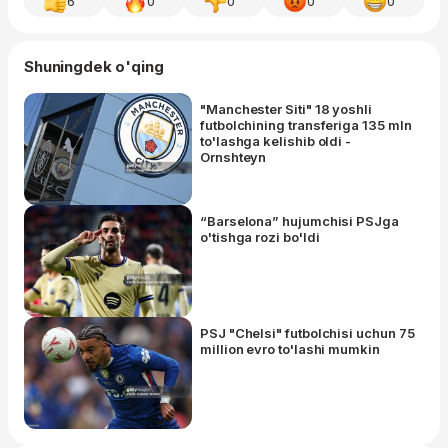
6
0
0
0
0
Shuningdek o'qing
"Manchester Siti" 18 yoshli
futbolchining transferiga 135 mln
to'lashga kelishib oldi -
Ornshteyn
“Barselona” hujumchisi PSJga
o'tishga rozi bo'ldi
PSJ "Chelsi" futbolchisi uchun 75
million evro to'lashi mumkin