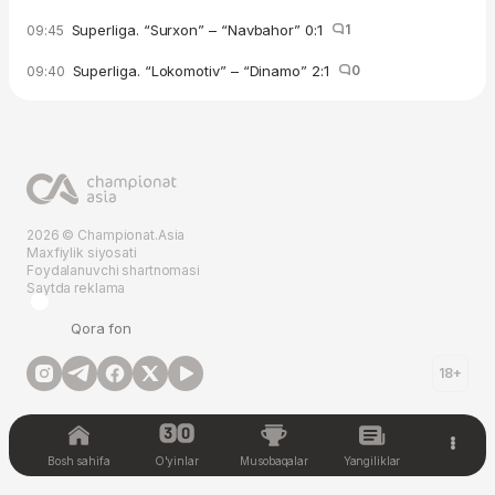
Superliga. “Surxon” – “Navbahor” 0:1
1
09:45
Superliga. “Lokomotiv” – “Dinamo” 2:1
0
09:40
2026 © Championat.Asia
Maxfiylik siyosati
Foydalanuvchi shartnomasi
Saytda reklama
Qora fon
18+
Bosh sahifa
O'yinlar
Musobaqalar
Yangiliklar