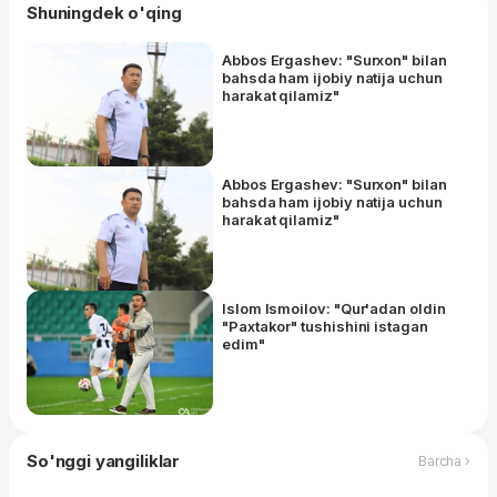
Shuningdek o'qing
Abbos Ergashev: "Surxon" bilan
bahsda ham ijobiy natija uchun
harakat qilamiz"
Abbos Ergashev: "Surxon" bilan
bahsda ham ijobiy natija uchun
harakat qilamiz"
Islom Ismoilov: "Qur'adan oldin
"Paxtakor" tushishini istagan
edim"
So'nggi yangiliklar
Barcha ›