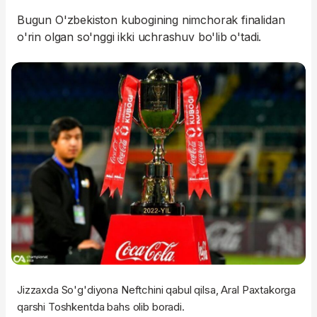
Bugun O'zbekiston kubogining nimchorak finalidan
o'rin olgan so'nggi ikki uchrashuv bo'lib o'tadi.
Jizzaxda So'g'diyona Neftchini qabul qilsa, Aral Paxtakorga
qarshi Toshkentda bahs olib boradi.