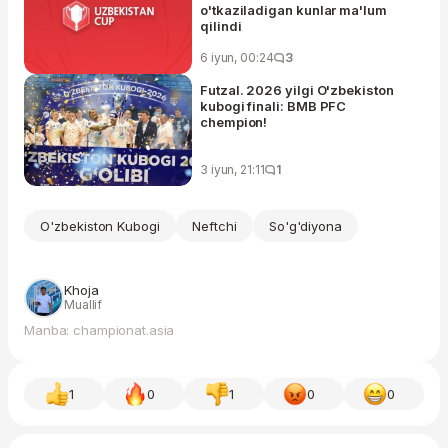
o'tkaziladigan kunlar ma'lum
qilindi
6 iyun, 00:24
3
Futzal. 2026 yilgi O'zbekiston
kubogi finali: BMB PFC
chempion!
3 iyun, 21:11
1
O'zbekiston Kubogi
Neftchi
So'g'diyona
Khoja
Muallif
Manba: championat.asia
1
0
1
0
0