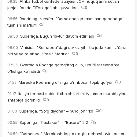
Afrika futbol konfederatsiyasi JCH huquqlarini sotish
09:25
janjali fonida FIFAni qo'llab-quvvatladi
0
Rodrining transferi "Barselona"ga taxminan qanchaga
08:55
tushishi ma'lum
1
Superliga. Bugun 16-tur davom ettiriladi
2
08:30
Vinisius: "Bernabeu"dagi sakkiz yil - bu juda kam… Yana
08:00
olti yil va to abad, "Real" Madrid"
3
Gvardiola Rodriga qo'ng'iroq qilib, uni "Barselona"ga
07:35
o'tishga ko'ndirdi
1
Mareska Rodrining o'rniga o'rinbosar topib qo'ydi
0
01:52
Italiya termasi sobiq futbolchilari milliy jamoa murabbiylar
01:17
shtabiga qo'shildi
0
Superliga. “So'g'diyona” – “Andijon” 1:0
0
01:00
Superliga. “Paxtakor” – “Buxoro” 2:2
2
00:55
"Barselona" Marokashdagi o'rtoqlik uchrashuvini bekor
00:50