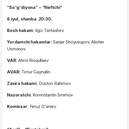
“So'g'diyona” – “Neftchi”
6 iyul, shanba. 20:30.
Bosh hakam
: Ilgiz Tantashev
Yordamchi hakamlar
: Sanjar Shoyusupov, Alisher
Usmonov
VAR
: Ahrol Risqullaev
AVAR
: Timur Gaynullin
Zaxira hakami
: Doston Rahimov
Nazoratchi
: Komnstantin Smirnov
Komissar
: Feruz G'aniev