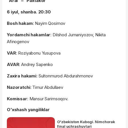
“Aral” – “Paxtakor”
6 iyul, shanba. 20:30
Bosh hakam
: Nayim Qosimov
Yordamchi hakamlar
: Dilshod Jumaniyozov, Nikita
Afinogenov
VAR
: Roziyabonu Yusupova
AVAR
: Andrey Sapenko
Zaxira hakami
: Sultonmurod Abdurahmonov
Nazoratchi
: Timur Abdullaev
Komissar
: Mansur Sarimsoqov.
O'xshash yangiliklar
O'zbekiston Kubogi. Nimchorak
final uchrashuvlari