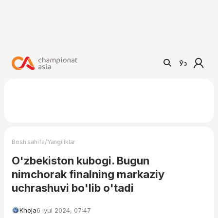
Ўз
/
Bosh sahifa
Yangiliklar
O'zbekiston kubogi. Bugun
nimchorak finalning markaziy
uchrashuvi bo'lib o'tadi
Khoja
6 iyul 2024, 07:47