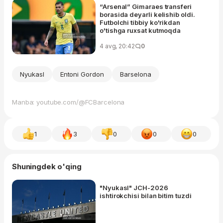
“Arsenal” Gimaraes transferi
borasida deyarli kelishib oldi.
Futbolchi tibbiy ko'rikdan
o'tishga ruxsat kutmoqda
4 avg, 20:42
0
Nyukasl
Entoni Gordon
Barselona
Manba: youtube.com/@FCBarcelona
1
3
0
0
0
Shuningdek o'qing
"Nyukasl" JCH-2026
ishtirokchisi bilan bitim tuzdi