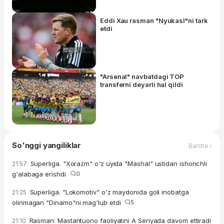
Eddi Xau rasman "Nyukasl"ni tark
etdi
"Arsenal" navbatdagi TOP
transferni deyarli hal qildi
So'nggi yangiliklar
Barcha ›
Superliga. "Xorazm" o'z uyida "Mashal" ustidan ishonchli
21:57
g'alabaga erishdi
0
Superliga. "Lokomotiv" o'z maydonida goli inobatga
21:25
olinmagan "Dinamo"ni mag'lub etdi
5
Rasman: Mastantuono faoliyatini A Seriyada davom ettiradi
21:10