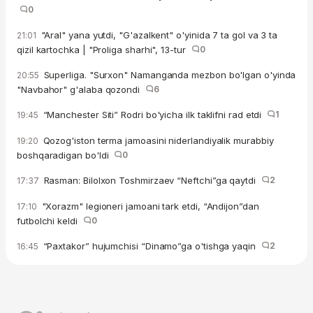
0
"Aral" yana yutdi, "G'azalkent" o'yinida 7 ta gol va 3 ta
21:01
qizil kartochka | "Proliga sharhi", 13-tur
0
Superliga. "Surxon" Namanganda mezbon bo'lgan o'yinda
20:55
"Navbahor" g'alaba qozondi
6
“Manchester Siti” Rodri bo'yicha ilk taklifni rad etdi
1
19:45
Qozog'iston terma jamoasini niderlandiyalik murabbiy
19:20
boshqaradigan bo'ldi
0
Rasman: Bilolxon Toshmirzaev “Neftchi”ga qaytdi
2
17:37
"Xorazm" legioneri jamoani tark etdi, “Andijon”dan
17:10
futbolchi keldi
0
“Paxtakor” hujumchisi “Dinamo”ga o'tishga yaqin
2
16:45