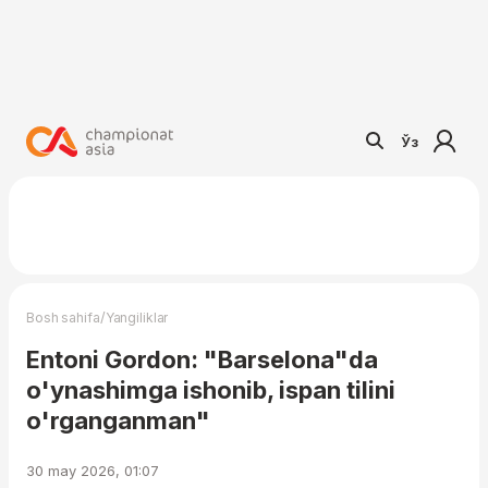
Ўз
/
Bosh sahifa
Yangiliklar
Entoni Gordon: "Barselona"da
o'ynashimga ishonib, ispan tilini
o'rganganman"
30 may 2026, 01:07