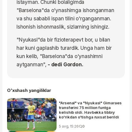
istayman. Chunki bolaligimda
"Barselona"da o'ynashimga ishonganman
va shu sababli ispan tilini o'rganganman.
Ishonish ishonmaslik, sizlarning ishingiz.
"Nyukasl"da bir fizioterapevt bor, u bilan
har kuni gaplashib turardik. Unga ham bir
kun kelib, "Barselona"da o'ynashimni
aytganman",
- dedi Gordon.
O'xshash yangiliklar
"Arsenal" va "Nyukasl" Gimaraes
transferini 75 million funtga
kelishib oldi. Havbekka tibbiy
ko'rikdan o'tishga ruxsat berildi
5 avg, 15:26
0