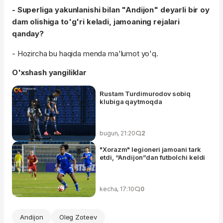
- Superliga yakunlanishi bilan "Andijon" deyarli bir oy
dam olishiga to'g'ri keladi, jamoaning rejalari
qanday?
- Hozircha bu haqida menda ma'lumot yo'q.
O'xshash yangiliklar
Rustam Turdimurodov sobiq
klubiga qaytmoqda
bugun, 21:20
2
"Xorazm" legioneri jamoani tark
etdi, “Andijon”dan futbolchi keldi
kecha, 17:10
0
Andijon
Oleg Zoteev