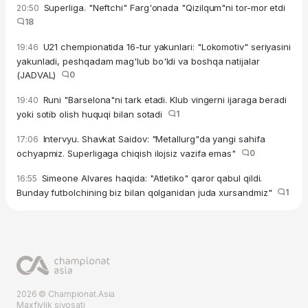
Superliga. "Neftchi" Farg'onada "Qizilqum"ni tor-mor etdi
20:50
18
U21 chempionatida 16-tur yakunlari: "Lokomotiv" seriyasini
19:46
yakunladi, peshqadam mag'lub bo'ldi va boshqa natijalar
(JADVAL)
0
Runi "Barselona"ni tark etadi. Klub vingerni ijaraga beradi
19:40
yoki sotib olish huquqi bilan sotadi
1
Intervyu. Shavkat Saidov: "Metallurg"da yangi sahifa
17:06
ochyapmiz. Superligaga chiqish ilojsiz vazifa emas"
0
Simeone Alvares haqida: "Atletiko" qaror qabul qildi.
16:55
Bunday futbolchining biz bilan qolganidan juda xursandmiz"
1
2026 © Championat.Asia
Maxfiylik siyosati