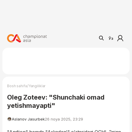
Ўз
/
Bosh sahifa
Yangiliklar
Oleg Zoteev: "Shunchaki omad
yetishmayapti"
Aslanov Jasurbek
26 noya 2025, 23:29