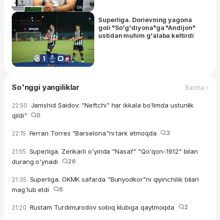
Superliga. Dorievning yagona
goli "So'g'diyona"ga "Andijon"
ustidan muhim g'alaba keltirdi
So'nggi yangiliklar
Barcha ›
Jamshid Saidov: "Neftchi" har ikkala bo'limda ustunlik
22:50
qildi"
0
Ferran Torres "Barselona"ni tark etmoqda
3
22:15
Superliga. Zerikarli o'yinda "Nasaf" "Qo'qon-1912" bilan
21:55
durang o'ynadi
26
Superliga. OKMK safarda "Bunyodkor"ni qiyinchilik bilan
21:35
mag'lub etdi
6
Rustam Turdimurodov sobiq klubiga qaytmoqda
2
21:20