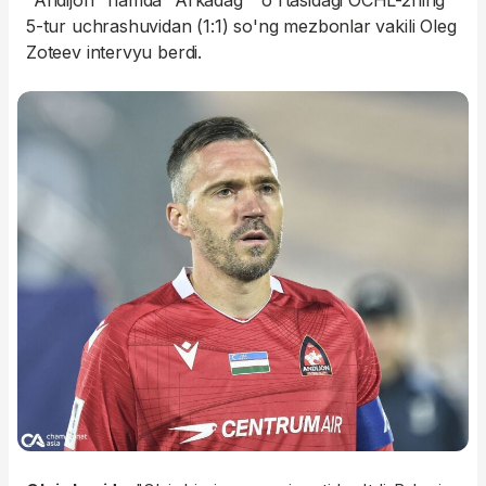
"Andijon" hamda "Arkadag'" o'rtasidagi OCHL-2ning
5-tur uchrashuvidan (1:1) so'ng mezbonlar vakili Oleg
Zoteev intervyu berdi.