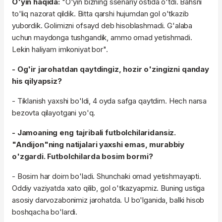
O'yin haqida:
"O'yin bizning ssenariy ostida o'tdi. Bahsni
to'liq nazorat qildik. Bitta qarshi hujumdan gol o'tkazib
yubordik. Golimizni ofsayd deb hisoblashmadi. G'alaba
uchun maydonga tushgandik, ammo omad yetishmadi.
Lekin haliyam imkoniyat bor".
- Og'ir jarohatdan qaytdingiz, hozir o'zingizni qanday
his qilyapsiz?
- Tiklanish yaxshi bo'ldi, 4 oyda safga qaytdim. Hech narsa
bezovta qilayotgani yo'q.
- Jamoaning eng tajribali futbolchilaridansiz.
"Andijon"ning natijalari yaxshi emas, murabbiy
o'zgardi. Futbolchilarda bosim bormi?
- Bosim har doim bo'ladi. Shunchaki omad yetishmayapti.
Oddiy vaziyatda xato qilib, gol o'tkazyapmiz. Buning ustiga
asosiy darvozabonimiz jarohatda. U bo'lganida, balki hisob
boshqacha bo'lardi.