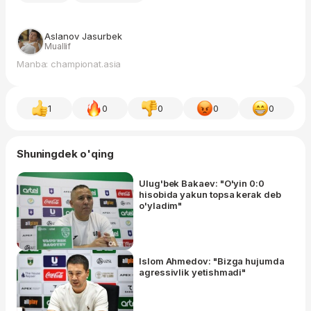
Aslanov Jasurbek
Muallif
Manba: championat.asia
1
0
0
0
0
Shuningdek o'qing
Ulug'bek Bakaev: "O'yin 0:0
hisobida yakun topsa kerak deb
o'yladim"
Islom Ahmedov: "Bizga hujumda
agressivlik yetishmadi"