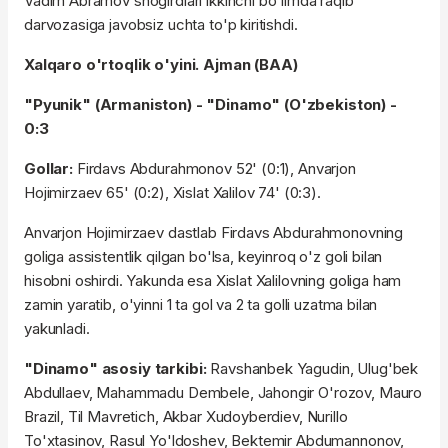
Vadim Abramov shogirdlari ikkinchi bo'limda raqib
darvozasiga javobsiz uchta to'p kiritishdi.
Xalqaro o'rtoqlik o'yini. Ajman (BAA)
"
Pyunik" (Armaniston) - "Dinamo" (O'zbekiston) -
0:3
Gollar:
Firdavs Abdurahmonov 52' (0:1), Anvarjon
Hojimirzaev 65' (0:2), Xislat Xalilov 74' (0:3).
Anvarjon Hojimirzaev dastlab Firdavs Abdurahmonovning
goliga assistentlik qilgan bo'lsa, keyinroq o'z goli bilan
hisobni oshirdi. Yakunda esa Xislat Xalilovning goliga ham
zamin yaratib, o'yinni 1 ta gol va 2 ta golli uzatma bilan
yakunladi.
"Dinamo" asosiy tarkibi:
Ravshanbek Yagudin, Ulug'bek
Abdullaev, Mahammadu Dembele, Jahongir O'rozov, Mauro
Brazil, Til Mavretich, Akbar Xudoyberdiev, Nurillo
To'xtasinov, Rasul Yo'ldoshev, Bektemir Abdumannonov,