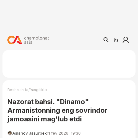
Ўз
/
Bosh sahifa
Yangiliklar
Nazorat bahsi. "Dinamo"
Armanistonning eng sovrindor
jamoasini mag'lub etdi
Aslanov Jasurbek
11 fev 2026, 19:30