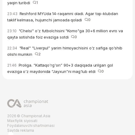
yaqin turibdi
1
Reshford MYUda 14-raqamni oladi. Agar top-klubdan
23:43
taklif kelmasa, hujumchi jamoada qoladi
0
"Chelsi" o'z futbolchisini "Komo"ga 30+6 million evro va
23:10
qayta sotishda foiz evaziga sotdi
0
"Real" "Liverpul” yarim himoyachisini o'z safiga qo'shib
22:34
olishi mumkin
2
Proliga. “Kattaqo'rg'on” 90+3 daqiqada urilgan gol
21:46
evaziga o'z maydonida “Jayxun”ni mag'lub etdi
0
2026 © Championat.Asia
Maxfiylik siyosati
Foydalanuvchi shartnomasi
Saytda reklama