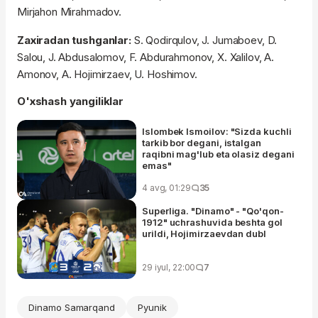
Mirjahon Mirahmadov.
Zaxiradan tushganlar:
S. Qodirqulov, J. Jumaboev, D.
Salou, J. Abdusalomov, F. Abdurahmonov, X. Xalilov, A.
Amonov, A. Hojimirzaev, U. Hoshimov.
O'xshash yangiliklar
Islombek Ismoilov: "Sizda kuchli
tarkib bor degani, istalgan
raqibni mag'lub eta olasiz degani
emas"
4 avg, 01:29
35
Superliga. "Dinamo" - "Qo'qon-
1912" uchrashuvida beshta gol
urildi, Hojimirzaevdan dubl
29 iyul, 22:00
7
Dinamo Samarqand
Pyunik