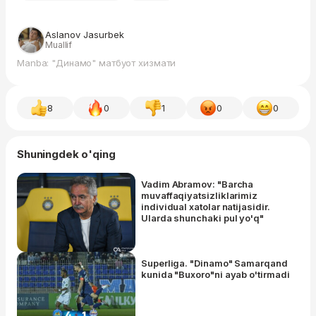
Aslanov Jasurbek
Muallif
Manba: "Динамо" матбуот хизмати
8
0
1
0
0
Shuningdek o'qing
Vadim Abramov: "Barcha
muvaffaqiyatsizliklarimiz
individual xatolar natijasidir.
Ularda shunchaki pul yo'q"
Superliga. "Dinamo" Samarqand
kunida "Buxoro"ni ayab o'tirmadi