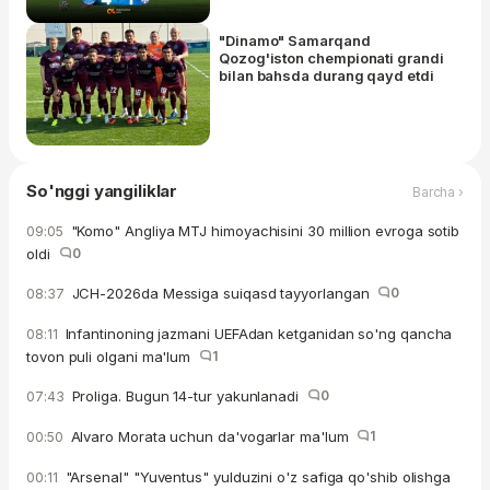
"Dinamo" Samarqand
Qozog'iston chempionati grandi
bilan bahsda durang qayd etdi
So'nggi yangiliklar
Barcha ›
"Komo" Angliya MTJ himoyachisini 30 million evroga sotib
09:05
oldi
0
JCH-2026da Messiga suiqasd tayyorlangan
0
08:37
Infantinoning jazmani UEFAdan ketganidan so'ng qancha
08:11
tovon puli olgani ma'lum
1
Proliga. Bugun 14-tur yakunlanadi
0
07:43
Alvaro Morata uchun da'vogarlar ma'lum
1
00:50
"Arsenal" "Yuventus" yulduzini o'z safiga qo'shib olishga
00:11