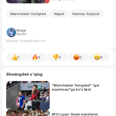
Manchester Yunayted
Napoli
Rasmus Xoylund
Khoja
Muallif
Manba: championat.com
1
0
0
0
0
Shuningdek o'qing
“Manchester Yunayted” “gol
mashinasi”ga ko'z tikdi
MYU Lyuis-Skelli transferini