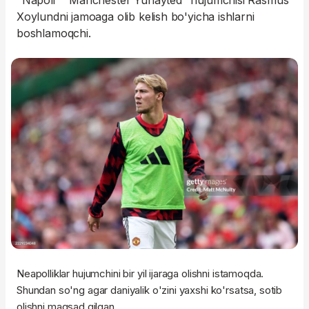
"Napoli" "Manchester Yunayted" hujumchisi Rasmus
Xoylundni jamoaga olib kelish bo'yicha ishlarni
boshlamoqchi.
Neapolliklar hujumchini bir yil ijaraga olishni istamoqda.
Shundan so'ng agar daniyalik o'zini yaxshi ko'rsatsa, sotib
olishni maqsad qilgan.