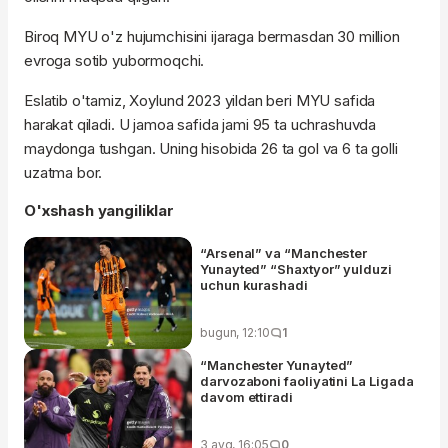
Biroq MYU o'z hujumchisini ijaraga bermasdan 30 million
evroga sotib yubormoqchi.
Eslatib o'tamiz, Xoylund 2023 yildan beri MYU safida
harakat qiladi. U jamoa safida jami 95 ta uchrashuvda
maydonga tushgan. Uning hisobida 26 ta gol va 6 ta golli
uzatma bor.
O'xshash yangiliklar
“Arsenal” va “Manchester
Yunayted” “Shaxtyor” yulduzi
uchun kurashadi
bugun, 12:10
1
“Manchester Yunayted”
darvozaboni faoliyatini La Ligada
davom ettiradi
3 avg, 16:05
0