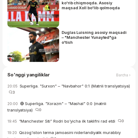
ko'rib chiqmoqda. Asosiy
maqsad Xoll bo'lib qolmoqda
Duglas Luisning asosiy maqsadi
– "Manchester Yunayted"ga
o'tish
So'nggi yangiliklar
Barcha ›
Superliga. "Surxon" – "Navbahor" 0:1 (Matnli translyatsiya)
20:05
3
🔴 Superliga. "Xorazm" – "Mashal" 0:0 (matnli
20:00
translyatsiya)
0
“Manchester Siti” Rodri bo'yicha ilk taklifni rad etdi
0
19:45
Qozog'iston terma jamoasini niderlandiyalik murabbiy
19:20