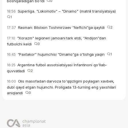
boshqaradigan bo'ldi
0
Superliga. "Lokomotiv" – "Dinamo" (matnli translyatsiya)
18:56
1
Rasman: Bilolxon Toshmirzaev “Neftchi”ga qaytdi
2
17:37
"Xorazm" legioneri jamoani tark etdi, “Andijon”dan
17:10
futbolchi keldi
0
“Paxtakor” hujumchisi “Dinamo”ga o'tishga yaqin
1
16:45
Argentina futbol assotsiatsiyasi Infantinoni qo'llab-
16:25
quvvatladi
2
Olis masofadan darvoza to'qqizligini poylagan xavbek,
16:00
dubl qayd etgan hujumchi. Proligada 13-turning eng yaxshilari
aniqlandi
0