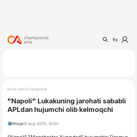
Ўз
/
Bosh sahifa
Yangiliklar
"Napoli" Lukakuning jarohati sababli
APLdan hujumchi olib kelmoqchi
Khoja
19 avg 2025, 10:50