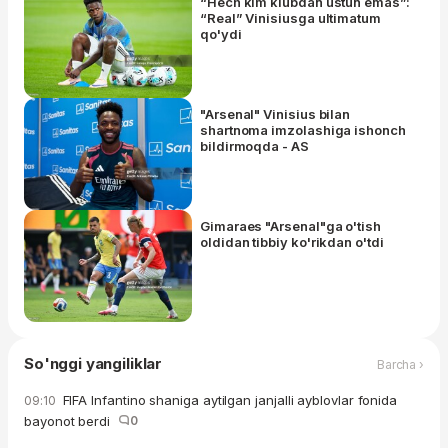
“Hech kim klubdan ustun emas”:
“Real” Vinisiusga ultimatum
qo'ydi
"Arsenal" Vinisius bilan
shartnoma imzolashiga ishonch
bildirmoqda - AS
Gimaraes "Arsenal"ga o'tish
oldidan tibbiy ko'rikdan o'tdi
So'nggi yangiliklar
Barcha ›
FIFA Infantino shaniga aytilgan janjalli ayblovlar fonida
09:10
bayonot berdi
0