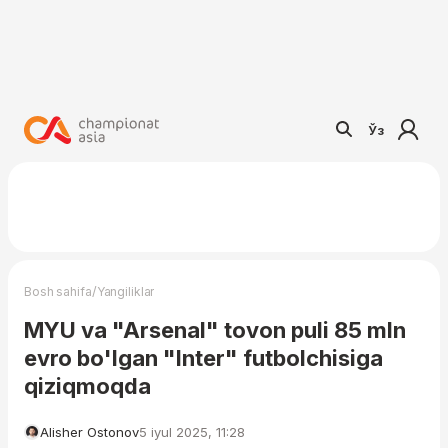
Ўз
/
Bosh sahifa
Yangiliklar
MYU va "Arsenal" tovon puli 85 mln
evro bo'lgan "Inter" futbolchisiga
qiziqmoqda
Alisher Ostonov
5 iyul 2025, 11:28