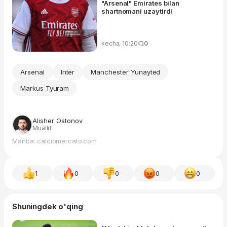
"Arsenal" Emirates bilan
shartnomani uzaytirdi
kecha, 10:20
0
Arsenal
Inter
Manchester Yunayted
Markus Tyuram
Alisher Ostonov
Muallif
Manba: calciomercato.com
1
0
0
0
0
Shuningdek o'qing