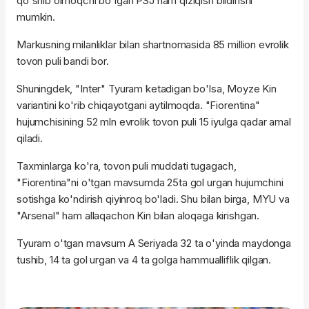
qo'shib olmoqchi bo'lgan PSJ ham qiziqish bildirishi
mumkin.
Markusning milanliklar bilan shartnomasida 85 million evrolik
tovon puli bandi bor.
Shuningdek, "Inter" Tyuram ketadigan bo'lsa, Moyze Kin
variantini ko'rib chiqayotgani aytilmoqda. "Fiorentina"
hujumchisining 52 mln evrolik tovon puli 15 iyulga qadar amal
qiladi.
Taxminlarga ko'ra, tovon puli muddati tugagach,
"Fiorentina"ni o'tgan mavsumda 25ta gol urgan hujumchini
sotishga ko'ndirish qiyinroq bo'ladi. Shu bilan birga, MYU va
"Arsenal" ham allaqachon Kin bilan aloqaga kirishgan.
Tyuram o'tgan mavsum A Seriyada 32 ta o'yinda maydonga
tushib, 14 ta gol urgan va 4 ta golga hammualliflik qilgan.