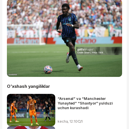
O'xshash yangiliklar
“Arsenal” va “Manchester
Yunayted” “Shaxtyor” yulduzi
uchun kurashadi
kecha, 12:10
1