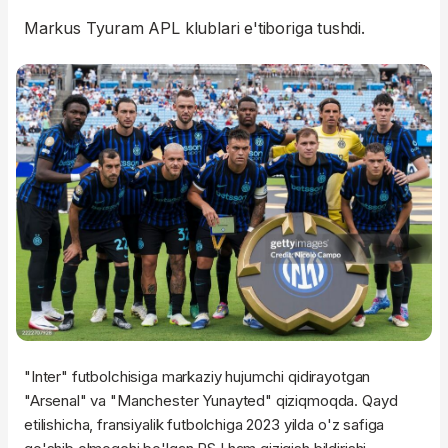
Markus Tyuram APL klublari e'tiboriga tushdi.
"Inter" futbolchisiga markaziy hujumchi qidirayotgan
"Arsenal" va "Manchester Yunayted" qiziqmoqda. Qayd
etilishicha, fransiyalik futbolchiga 2023 yilda o'z safiga