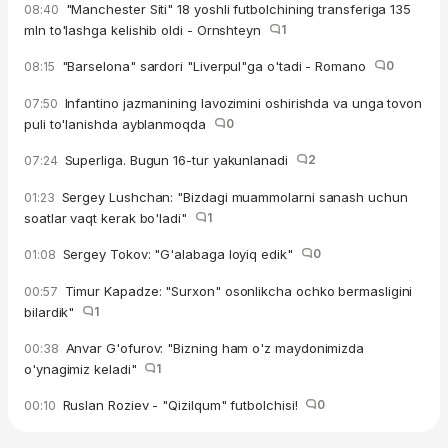
"Manchester Siti" 18 yoshli futbolchining transferiga 135
08:40
mln to'lashga kelishib oldi - Ornshteyn
1
"Barselona" sardori "Liverpul"ga o'tadi - Romano
0
08:15
Infantino jazmanining lavozimini oshirishda va unga tovon
07:50
puli to'lanishda ayblanmoqda
0
Superliga. Bugun 16-tur yakunlanadi
2
07:24
Sergey Lushchan: "Bizdagi muammolarni sanash uchun
01:23
soatlar vaqt kerak bo'ladi"
1
Sergey Tokov: "G'alabaga loyiq edik"
0
01:08
Timur Kapadze: "Surxon" osonlikcha ochko bermasligini
00:57
bilardik"
1
Anvar G'ofurov: "Bizning ham o'z maydonimizda
00:38
o'ynagimiz keladi"
1
Ruslan Roziev - "Qizilqum" futbolchisi!
0
00:10