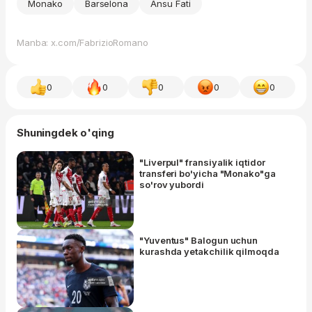
Monako
Barselona
Ansu Fati
Manba: x.com/FabrizioRomano
0
0
0
0
0
Shuningdek o'qing
"Liverpul" fransiyalik iqtidor
transferi bo'yicha "Monako"ga
so'rov yubordi
"Yuventus" Balogun uchun
kurashda yetakchilik qilmoqda