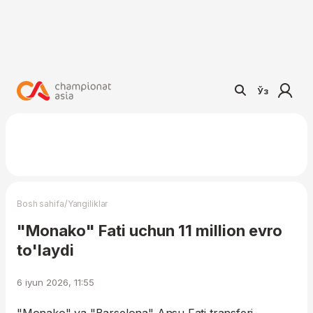
Ўз
/
Bosh sahifa
Yangiliklar
"Monako" Fati uchun 11 million evro
to'laydi
6 iyun 2026, 11:55