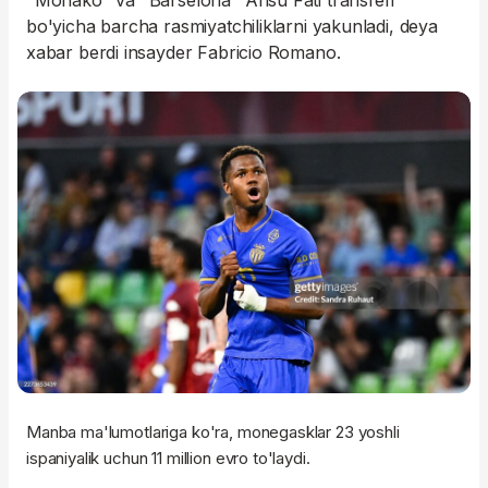
"Monako" va "Barselona" Ansu Fati transferi
bo'yicha barcha rasmiyatchiliklarni yakunladi, deya
xabar berdi insayder Fabricio Romano.
Manba ma'lumotlariga ko'ra, monegasklar 23 yoshli
ispaniyalik uchun 11 million evro to'laydi.