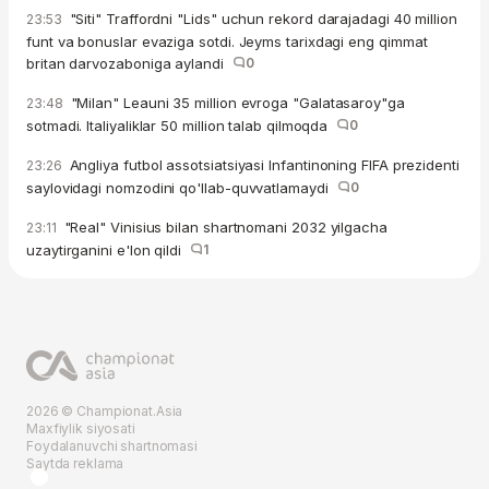
"Siti" Traffordni "Lids" uchun rekord darajadagi 40 million
23:53
funt va bonuslar evaziga sotdi. Jeyms tarixdagi eng qimmat
britan darvozaboniga aylandi
0
"Milan" Leauni 35 million evroga "Galatasaroy"ga
23:48
sotmadi. Italiyaliklar 50 million talab qilmoqda
0
Angliya futbol assotsiatsiyasi Infantinoning FIFA prezidenti
23:26
saylovidagi nomzodini qo'llab-quvvatlamaydi
0
"Real" Vinisius bilan shartnomani 2032 yilgacha
23:11
uzaytirganini e'lon qildi
1
2026 © Championat.Asia
Maxfiylik siyosati
Foydalanuvchi shartnomasi
Saytda reklama