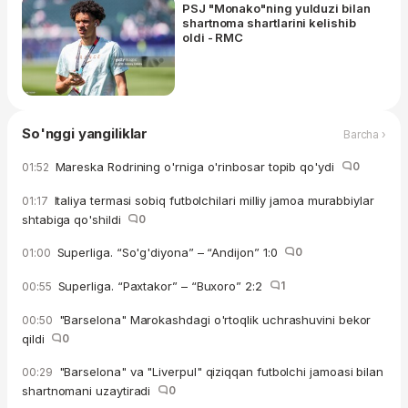
PSJ "Monako"ning yulduzi bilan
shartnoma shartlarini kelishib
oldi - RMC
So'nggi yangiliklar
Barcha ›
Mareska Rodrining o'rniga o'rinbosar topib qo'ydi
0
01:52
Italiya termasi sobiq futbolchilari milliy jamoa murabbiylar
01:17
shtabiga qo'shildi
0
Superliga. “So'g'diyona” – “Andijon” 1:0
0
01:00
Superliga. “Paxtakor” – “Buxoro” 2:2
1
00:55
"Barselona" Marokashdagi o'rtoqlik uchrashuvini bekor
00:50
qildi
0
"Barselona" va "Liverpul" qiziqqan futbolchi jamoasi bilan
00:29
shartnomani uzaytiradi
0