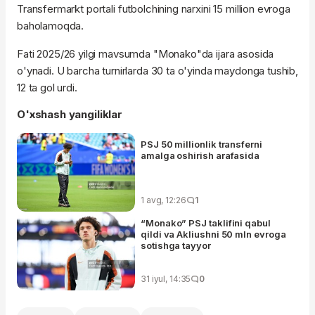
Transfermarkt portali futbolchining narxini 15 million evroga
baholamoqda.
Fati 2025/26 yilgi mavsumda "Monako"da ijara asosida
o'ynadi. U barcha turnirlarda 30 ta o'yinda maydonga tushib,
12 ta gol urdi.
O'xshash yangiliklar
PSJ 50 millionlik transferni
amalga oshirish arafasida
1 avg, 12:26
1
“Monako” PSJ taklifini qabul
qildi va Akliushni 50 mln evroga
sotishga tayyor
31 iyul, 14:35
0