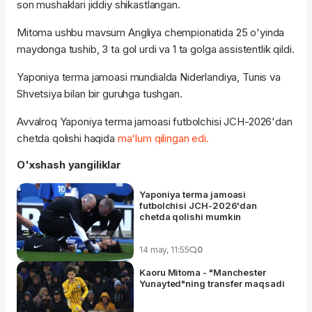
son mushaklari jiddiy shikastlangan.
Mitoma ushbu mavsum Angliya chempionatida 25 o'yinda
maydonga tushib, 3 ta gol urdi va 1 ta golga assistentlik qildi.
Yaponiya terma jamoasi mundialda Niderlandiya, Tunis va
Shvetsiya bilan bir guruhga tushgan.
Avvalroq Yaponiya terma jamoasi futbolchisi JCH-2026'dan
chetda qolishi haqida
ma'lum qilingan edi.
O'xshash yangiliklar
Yaponiya terma jamoasi
futbolchisi JCH-2026'dan
chetda qolishi mumkin
14 may, 11:55
0
Kaoru Mitoma - "Manchester
Yunayted"ning transfer maqsadi