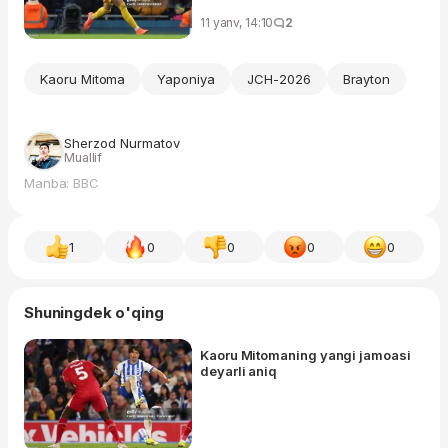
11 yanv, 14:10
2
Kaoru Mitoma
Yaponiya
JCH-2026
Brayton
Sherzod Nurmatov
Muallif
Manba: BBC
1
0
0
0
0
Shuningdek o'qing
Kaoru Mitomaning yangi jamoasi
deyarli aniq