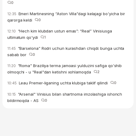
0
Emeri Martinesning “Aston Villa”dagi kelajagi bo'yicha bir
12:35
qarorga keldi
0
“Hech kim klubdan ustun emas”: “Real” Vinisiusga
12:10
ultimatum qo'ydi
1
“Barselona” Rodri uchun kurashdan chiqdi: bunga uchta
11:45
sabab bor
0
"Roma" Braziliya terma jamoasi yulduzini safiga qo'shib
11:20
olmoqchi - u "Real"dan ketishni xohlamoqda
2
Leau Premer-liganing uchta klubiga taklif qilindi
0
10:45
"Arsenal" Vinisius bilan shartnoma imzolashiga ishonch
10:15
bildirmoqda - AS
0