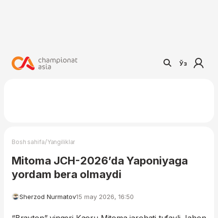
Ўз
/
Bosh sahifa
Yangiliklar
Mitoma JCH-2026’da Yaponiyaga
yordam bera olmaydi
Sherzod Nurmatov
15 may 2026, 16:50