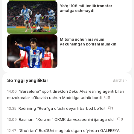
Yo'q! 108 millionlik transfer
amalga oshmaydi
Mitoma uchun mavsum
yakunlangan bo'lishi mumkin
So'nggi yangiliklar
Barcha ›
“Barselona” sport direktori Deku Alvaresning agenti bilan
14:00
muzokaralar o'tkazish uchun Madridga uchib bordi
0
Rodrining “Real”ga o'tishi deyarli barbod bo'ldi!
1
13:35
Rasman: "Xorazm" OKMK darvozabonini ijaraga oldi
0
13:09
"Sho'rtan" BuxDUni mag'lub etgan o'yindan GALEREYA
12:47