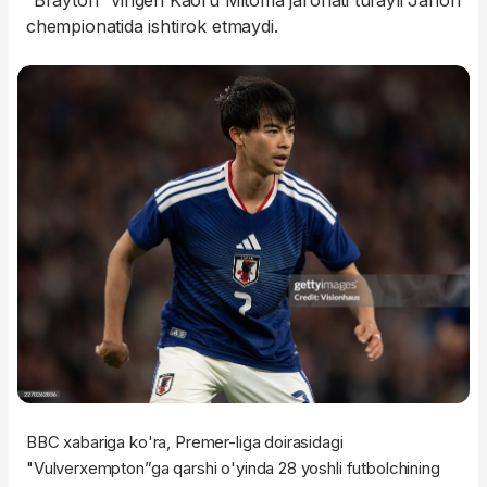
“Brayton” vingeri Kaoru Mitoma jarohati tufayli Jahon
chempionatida ishtirok etmaydi.
BBC xabariga ko'ra, Premer-liga doirasidagi
"Vulverxempton”ga qarshi o'yinda 28 yoshli futbolchining