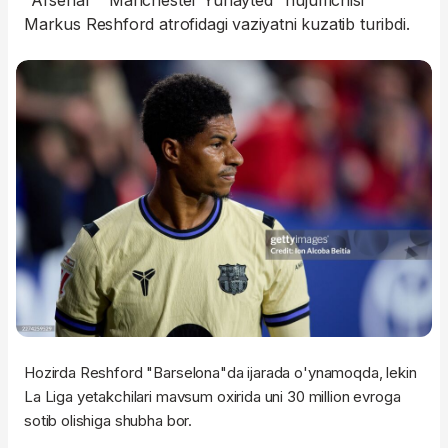
"Arsenal" "Manchester Yunayted" hujumchisi
Markus Reshford atrofidagi vaziyatni kuzatib turibdi.
Hozirda Reshford "Barselona"da ijarada o'ynamoqda, lekin
La Liga yetakchilari mavsum oxirida uni 30 million evroga
sotib olishiga shubha bor.