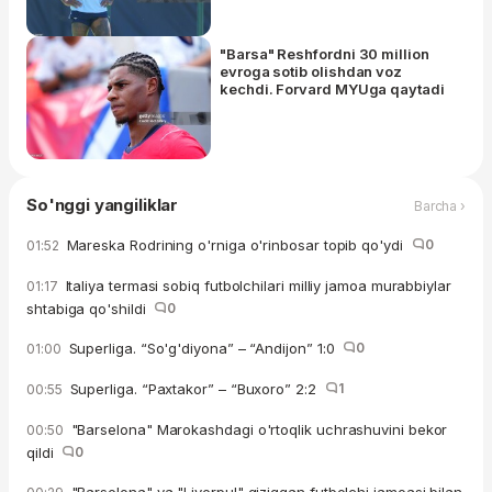
sotishga tayyor
"Barsa" Reshfordni 30 million
evroga sotib olishdan voz
kechdi. Forvard MYUga qaytadi
So'nggi yangiliklar
Barcha ›
Mareska Rodrining o'rniga o'rinbosar topib qo'ydi
0
01:52
Italiya termasi sobiq futbolchilari milliy jamoa murabbiylar
01:17
shtabiga qo'shildi
0
Superliga. “So'g'diyona” – “Andijon” 1:0
0
01:00
Superliga. “Paxtakor” – “Buxoro” 2:2
1
00:55
"Barselona" Marokashdagi o'rtoqlik uchrashuvini bekor
00:50
qildi
0