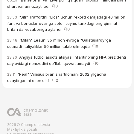
"Barselona" va "Liverpul" qiziqqan futbolchi jamoasi bilan
00:29
shartnomani uzaytiradi
0
"Siti" Traffordni "Lids" uchun rekord darajadagi 40 million
23:53
funt va bonuslar evaziga sotdi. Jeyms tarixdagi eng qimmat
britan darvozaboniga aylandi
0
"Milan" Leauni 35 million evroga "Galatasaroy"ga
23:48
sotmadi. Italiyaliklar 50 million talab qilmoqda
0
Angliya futbol assotsiatsiyasi Infantinoning FIFA prezidenti
23:26
saylovidagi nomzodini qo'llab-quvvatlamaydi
0
"Real" Vinisius bilan shartnomani 2032 yilgacha
23:11
uzaytirganini e'lon qildi
2
2026 © Championat.Asia
Maxfiylik siyosati