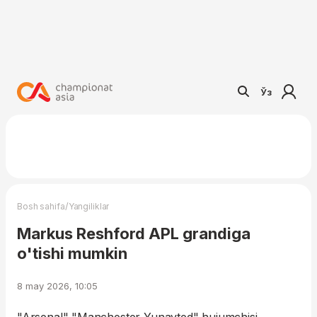
Ўз
/
Bosh sahifa
Yangiliklar
Markus Reshford APL grandiga
o'tishi mumkin
8 may 2026, 10:05