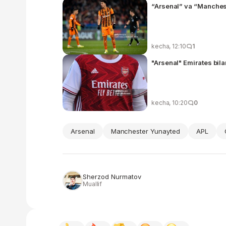
“Arsenal” va “Manches
kecha, 12:10
1
"Arsenal" Emirates bil
kecha, 10:20
0
Arsenal
Manchester Yunayted
APL
Sherzod Nurmatov
Muallif