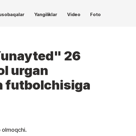
usobaqalar
Yangiliklar
Video
Foto
unayted" 26
ol urgan
 futbolchisiga
ib olmoqchi.