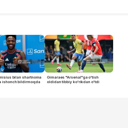
inisius bilan shartnoma
Gimaraes "Arsenal"ga o'tish
a ishonch bildirmoqda
oldidan tibbiy ko'rikdan o'tdi