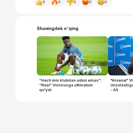
5
0
0
0
0
Shuningdek o'qing
“Hech kim klubdan ustun emas”:
"Arsenal" V
“Real” Vinisiusga ultimatum
imzolashig
qo'ydi
- AS