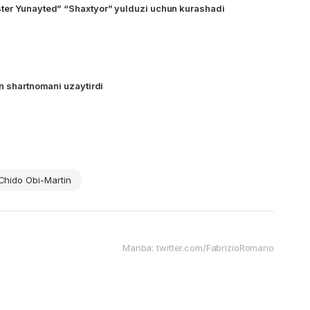
ter Yunayted” “Shaxtyor” yulduzi uchun kurashadi
an shartnomani uzaytirdi
Chido Obi-Martin
Manba: twitter.com/FabrizioRomano