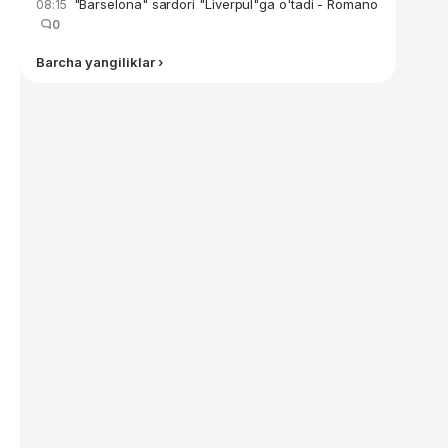
"Barselona" sardori "Liverpul"ga o'tadi - Romano
08:15
0
Barcha yangiliklar ›