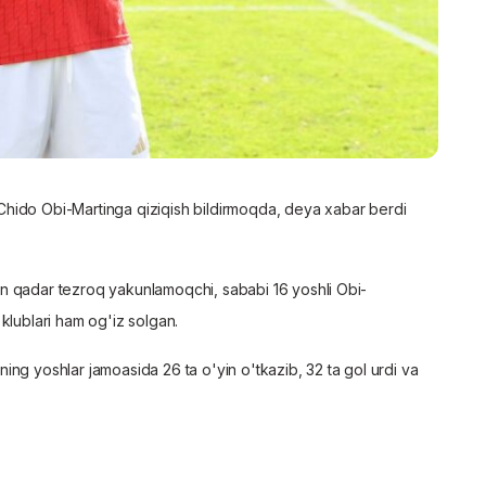
hido Obi-Martinga qiziqish bildirmoqda, deya xabar berdi
mkon qadar tezroq yakunlamoqchi, sababi 16 yoshli Obi-
klublari ham og'iz solgan.
ng yoshlar jamoasida 26 ta o'yin o'tkazib, 32 ta gol urdi va