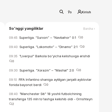
Ўз
Kirish
So'nggi yangiliklar
Barcha ›
Superliga. “Surxon” – “Navbahor” 0:1
0
09:45
Superliga. “Lokomotiv” – “Dinamo” 2:1
0
09:40
"Liverpul" Barkola bo'yicha kelishuvga erishdi
09:35
0
Superliga. "Xorazm" – "Mashal" 2:0
0
09:30
FIFA Infantino shaniga aytilgan janjalli ayblovlar
09:10
fonida bayonot berdi
0
"Manchester Siti" 18 yoshli futbolchining
08:40
transferiga 135 mln to'lashga kelishib oldi - Ornshteyn
2