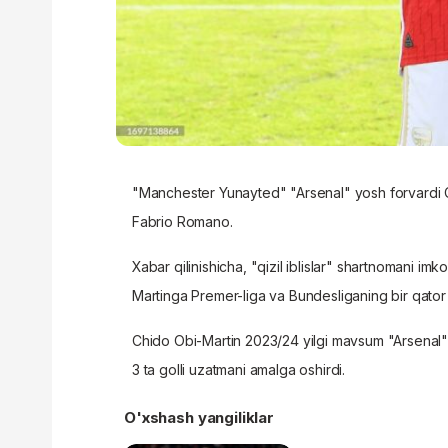
"Manchester Yunayted" "Arsenal" yosh forvardi C
Fabrio Romano.
Xabar qilinishicha, "qizil iblislar" shartnomani i
Martinga Premer-liga va Bundesliganing bir qator 
Chido Obi-Martin 2023/24 yilgi mavsum "Arsenal"ni
3 ta golli uzatmani amalga oshirdi.
O'xshash yangiliklar