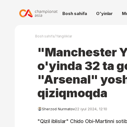
Bosh sahifa
O'yinlar
M
/
Bosh sahifa
Yangiliklar
"Manchester Y
o'yinda 32 ta g
"Arsenal" yosh
qiziqmoqda
Sherzod Nurmatov
22 iyul 2024, 12:10
"Qizil iblislar" Chido Obi-Martinni sot