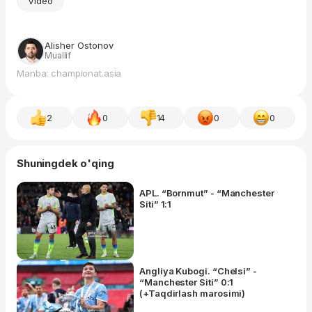
Video
Alisher Ostonov
Muallif
Manba: championat.asia
2
0
14
0
0
Shuningdek o'qing
APL. “Bornmut” - “Manchester
Siti” 1:1
Angliya Kubogi. “Chelsi” -
“Manchester Siti” 0:1
(+Taqdirlash marosimi)