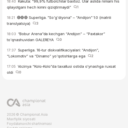
Kakuta: “99,9% futbolchilar baxtsiz. Ular aslida nimani his
18:40
qilayotgani hech kimni qiziqtirmaydi”
1
🔴🔴🔴 Superliga. "So'g'diyona" – "Andijon" 1:0 (matnli
18:21
translyatsiya)
3
“Bobur Arena”da kechgan “Andijon” – “Paxtakor”
18:03
to'qnashuvidan GALEREYA
0
Superliga. 16-tur diskvalifikaciyalari: “Andijon”,
17:37
“Lokomotiv” va “Dinamo” yo'qotishlarga ega
2
Vozinya “Kolo-Kolo”da taxallusi ostida o'ynashga ruxsat
17:05
oldi
0
2026 © Championat.Asia
Maxfiylik siyosati
Foydalanuvchi shartnomasi