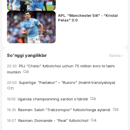
APL. “Manchester Siti” - “Kristal
Pelas” 3:0
So'nggi yangiliklar
Barcha ›
PSJ "Chelsi" futbolchisi uchun 75 million evro to'lashi
20:30
mumkin
0
Superliga. "Paxtakor" – "Buxoro" (matnli translyatsiya)
20:00
11
Uganda chempionining sardori o'ldirildi
0
19:55
Rasman: Saloh “Trabzonspor” futbolchisiga aylandi
0
19:35
Rasman: Diomande - “Real” futbolchisi!
4
19:07