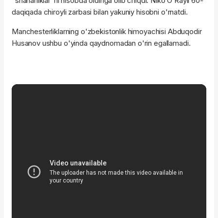
"shaharliklar"ni hisobda oldinga olib chiqdi. Niko O’Rayli 60-
daqiqada chiroyli zarbasi bilan yakuniy hisobni o'rnatdi.
Manchesterliklarning o'zbekistonlik himoyachisi Abduqodir
Husanov ushbu o'yinda qaydnomadan o'rin egallamadi.