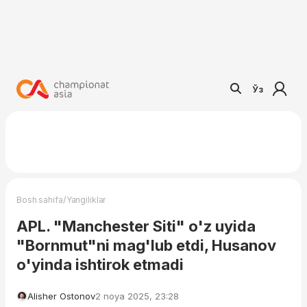
Ўз
/
Bosh sahifa
Yangiliklar
APL. "Manchester Siti" o'z uyida
"Bornmut"ni mag'lub etdi, Husanov
o'yinda ishtirok etmadi
Alisher Ostonov
2 noya 2025, 23:28