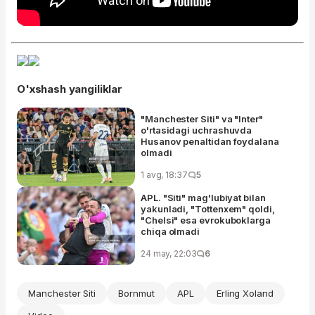
O'xshash yangiliklar
"Manchester Siti" va "Inter"
o'rtasidagi uchrashuvda
Husanov penaltidan foydalana
olmadi
1 avg, 18:37
5
APL. "Siti" mag'lubiyat bilan
yakunladi, "Tottenxem" qoldi,
"Chelsi" esa evrokuboklarga
chiqa olmadi
24 may, 22:03
6
Manchester Siti
Bornmut
APL
Erling Xoland