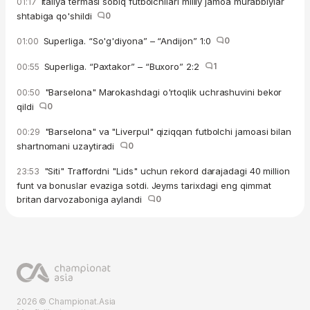
Italiya termasi sobiq futbolchilari milliy jamoa murabbiylar
01:17
shtabiga qo'shildi
0
Superliga. “So'g'diyona” – “Andijon” 1:0
0
01:00
Superliga. “Paxtakor” – “Buxoro” 2:2
1
00:55
"Barselona" Marokashdagi o'rtoqlik uchrashuvini bekor
00:50
qildi
0
"Barselona" va "Liverpul" qiziqqan futbolchi jamoasi bilan
00:29
shartnomani uzaytiradi
0
"Siti" Traffordni "Lids" uchun rekord darajadagi 40 million
23:53
funt va bonuslar evaziga sotdi. Jeyms tarixdagi eng qimmat
britan darvozaboniga aylandi
0
2026 © Championat.Asia