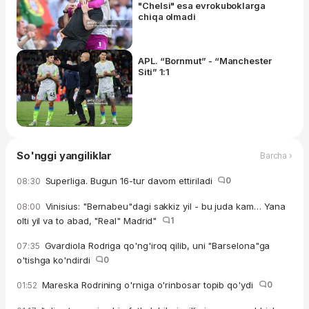
"Chelsi" esa evrokuboklarga
chiqa olmadi
APL. “Bornmut” - “Manchester
Siti” 1:1
So'nggi yangiliklar
Barcha ›
Superliga. Bugun 16-tur davom ettiriladi
0
08:30
Vinisius: "Bernabeu"dagi sakkiz yil - bu juda kam… Yana
08:00
olti yil va to abad, "Real" Madrid"
1
Gvardiola Rodriga qo'ng'iroq qilib, uni "Barselona"ga
07:35
o'tishga ko'ndirdi
0
Mareska Rodrining o'rniga o'rinbosar topib qo'ydi
0
01:52