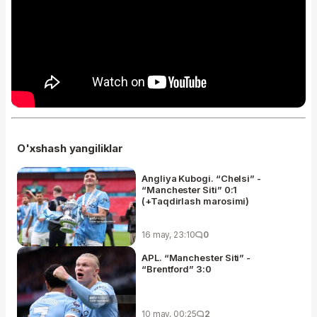
O'xshash yangiliklar
Angliya Kubogi. “Chelsi” -
“Manchester Siti” 0:1
(+Taqdirlash marosimi)
16 may, 23:10
0
APL. “Manchester Siti” -
“Brentford” 3:0
10 may, 00:25
2