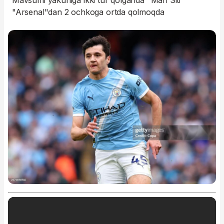
Mavsumi yakuniga ikki tur qolganda "Man Siti"
"Arsenal"dan 2 ochkoga ortda qolmoqda