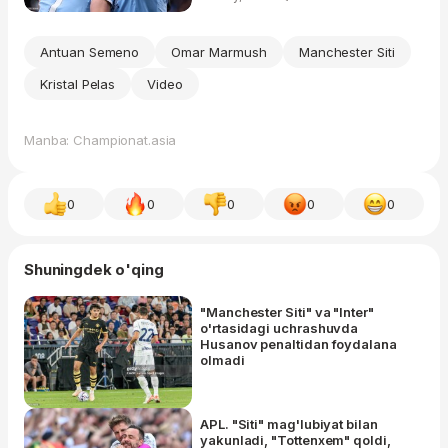
Antuan Semeno
Omar Marmush
Manchester Siti
Kristal Pelas
Video
Manba: Championat.asia
0
0
0
0
0
Shuningdek o'qing
"Manchester Siti" va "Inter"
o'rtasidagi uchrashuvda
Husanov penaltidan foydalana
olmadi
APL. "Siti" mag'lubiyat bilan
yakunladi, "Tottenxem" qoldi,