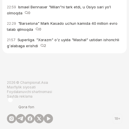
Ismael Bennaser "Milan"ni tark etdi, u Osiyo sari yo'l
22:59
olmoqda
0
"Barselona" Mark Kasado uchun kamida 40 million evro
22:29
talab qilmoqda
0
Superliga. "Xorazm" o'z uyida "Mashal" ustidan ishonchli
21:57
g'alabaga erishdi
2
2026 © Championat.Asia
Maxfiylik siyosati
Foydalanuvchi shartnomasi
Saytda reklama
Qora fon
18+