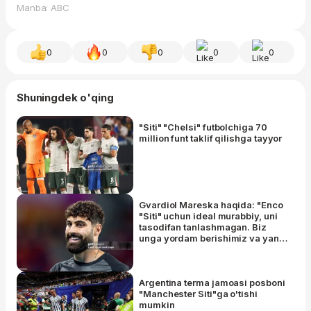
Manba: ABC
0
0
0
0
0
Shuningdek o'qing
"Siti" "Chelsi" futbolchiga 70
million funt taklif qilishga tayyor
Gvardiol Mareska haqida: "Enco
"Siti" uchun ideal murabbiy, uni
tasodifan tanlashmagan. Biz
unga yordam berishimiz va yangi
g'oyalarga moslashishimiz kerak
- bu vaqt talab qiladi"
Argentina terma jamoasi posboni
"Manchester Siti"ga o'tishi
mumkin