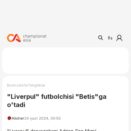
Ўз
/
Bosh sahifa
Yangiliklar
"Liverpul" futbolchisi "Betis"ga
o'tadi
Alisher
24 iyun 2024, 00:50