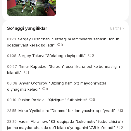
So'nggi yangiliklar
Barcha ›
Sergey Lushchan: "Bizdagi muammolarni sanash uchun
01:23
soatlar vaqt kerak bo'ladi"
0
Sergey Tokov: "G'alabaga loyiq edik"
0
01:08
Timur Kapadze: "Surxon" osonlikcha ochko bermasligini
00:57
bilardik"
1
Anvar G'ofurov: "Bizning ham o'z maydonimizda
00:38
o'ynagimiz keladi"
0
Ruslan Roziev - "Qizilqum" futbolchisi!
0
00:10
Mirko Yyelichich: "Dinamo" bizdan yaxshiroq o'ynadi"
2
23:55
Vadim Abramov: "83-daqiqada "Lokomotiv" futbolchisi o'z
23:29
jarima maydonchasida qo'l bilan o'ynaganini VAR ko'rmadi"
0