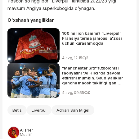
Posbon so'nggi bor "Liverpul" tarkibida 2022/23 yilgi
mavsum Angliya superkubogida o'ynagan.
O'xshash yangiliklar
100 million kammi? “Liverpul”
Fransiya terma jamoasi a'zosi
uchun kurashmoqda
4 avg, 12:15
2
"Manchester Siti" futbolchisi
faoliyatini "Al Hilol"da davom
ettirishi mumkin. Saudiyaliklar
qancha maosh taklif qilgani
ma'lum
4 avg, 09:55
0
Betis
Liverpul
Adrian San Migel
Alisher
Muallif