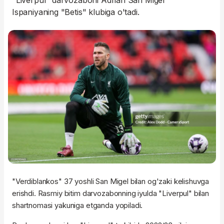
"Liverpul" darvozaboni Adrian San Migel
Ispaniyaning "Betis" klubiga o'tadi.
"Verdiblankos" 37 yoshli San Migel bilan og'zaki kelishuvga
erishdi. Rasmiy bitim darvozabonning iyulda "Liverpul" bilan
shartnomasi yakuniga etganda yopiladi.