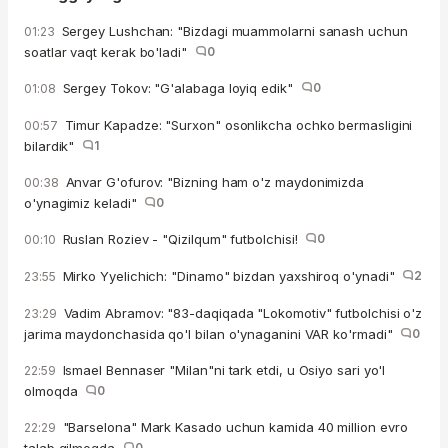
Sergey Lushchan: "Bizdagi muammolarni sanash uchun
01:23
soatlar vaqt kerak bo'ladi"
0
Sergey Tokov: "G'alabaga loyiq edik"
0
01:08
Timur Kapadze: "Surxon" osonlikcha ochko bermasligini
00:57
bilardik"
1
Anvar G'ofurov: "Bizning ham o'z maydonimizda
00:38
o'ynagimiz keladi"
0
Ruslan Roziev - "Qizilqum" futbolchisi!
0
00:10
Mirko Yyelichich: "Dinamo" bizdan yaxshiroq o'ynadi"
2
23:55
Vadim Abramov: "83-daqiqada "Lokomotiv" futbolchisi o'z
23:29
jarima maydonchasida qo'l bilan o'ynaganini VAR ko'rmadi"
0
Ismael Bennaser "Milan"ni tark etdi, u Osiyo sari yo'l
22:59
olmoqda
0
"Barselona" Mark Kasado uchun kamida 40 million evro
22:29
0