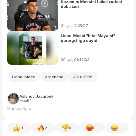
Kazemiro Messini futbol xudosi
deb atadi
31 iyul, 12:05
7
Lionel Messi "Inter Mayami"
qarorgohiga qaytdi
30 iyul, 01:44
2
Lionel Messi
Argenitna
JCH-2026
Aslanov Jasurbek
Muallif
Manba: Opta
11
2
0
0
1