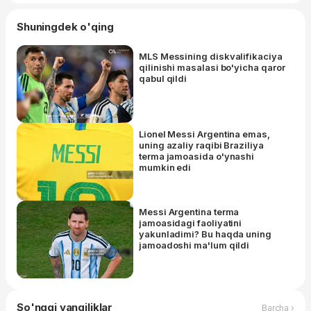
Shuningdek o'qing
MLS Messining diskvalifikaciya
qilinishi masalasi bo'yicha qaror
qabul qildi
Lionel Messi Argentina emas,
uning azaliy raqibi Braziliya
terma jamoasida o'ynashi
mumkin edi
Messi Argentina terma
jamoasidagi faoliyatini
yakunladimi? Bu haqda uning
jamoadoshi ma'lum qildi
So'nggi yangiliklar
Barcha ›