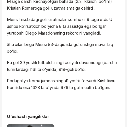
Misrga qarshi kechayotgan bahsda (2:2, ikkinchi bo'lim)
Kristian Romeroga golli uzatma amalga oshirdi.
Messi hisobidagi golli uzatmalar soni hozir 9 taga etdi. U
ushbu ko'rsatkich bo'yicha 8 ta assistga ega bo'lgan
yurtdoshi Diego Maradonaning rekordini yangiladi.
Shu bilan birga Messi 83-daqiqada gol urishga muvaffaq
bo'ldi.
Bu gol 39 yoshli futbolchining faoliyati davomidagi (barcha
turnirlardagi 1161 ta o'yinda) 919-goli bo'ldi.
Portugaliya terma jamoasining 41 yoshli forvardi Krishtianu
Ronaldu esa 1328 ta o'yinda 976 ta gol muallifi bo'lgan.
O'xshash yangiliklar