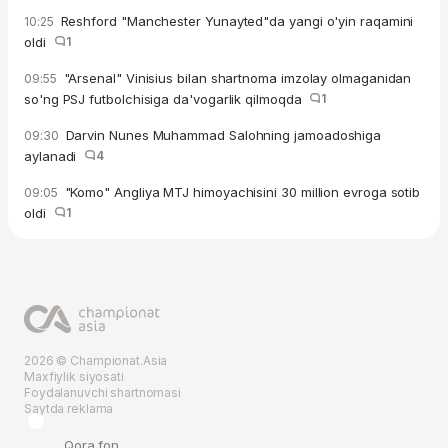
Reshford "Manchester Yunayted"da yangi o'yin raqamini
10:25
oldi
1
"Arsenal" Vinisius bilan shartnoma imzolay olmaganidan
09:55
so'ng PSJ futbolchisiga da'vogarlik qilmoqda
1
Darvin Nunes Muhammad Salohning jamoadoshiga
09:30
aylanadi
4
"Komo" Angliya MTJ himoyachisini 30 million evroga sotib
09:05
oldi
1
2026 © Championat.Asia
Maxfiylik siyosati
Foydalanuvchi shartnomasi
Saytda reklama
Qora fon