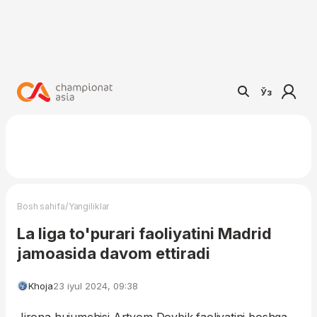
Ўз
/
Bosh sahifa
Yangiliklar
La liga to'purari faoliyatini Madrid
jamoasida davom ettiradi
Khoja
23 iyul 2024, 09:38