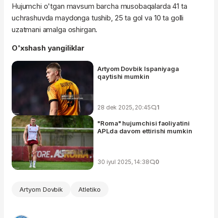
Hujumchi o'tgan mavsum barcha musobaqalarda 41 ta
uchrashuvda maydonga tushib, 25 ta gol va 10 ta golli
uzatmani amalga oshirgan.
O'xshash yangiliklar
Artyom Dovbik Ispaniyaga
qaytishi mumkin
28 dek 2025, 20:45
1
"Roma" hujumchisi faoliyatini
APLda davom ettirishi mumkin
30 iyul 2025, 14:38
0
Artyom Dovbik
Atletiko