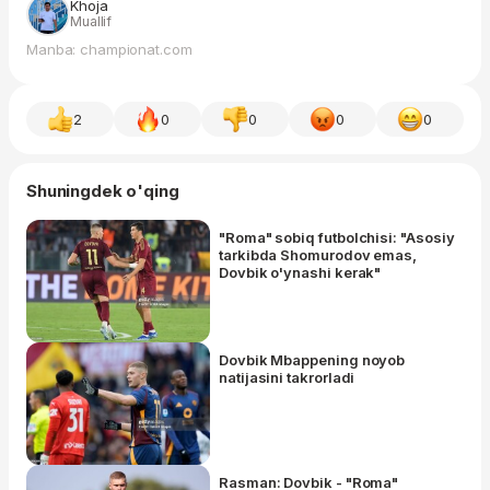
Khoja
Muallif
Manba: championat.com
2
0
0
0
0
Shuningdek o'qing
"Roma" sobiq futbolchisi: "Asosiy
tarkibda Shomurodov emas,
Dovbik o'ynashi kerak"
Dovbik Mbappening noyob
natijasini takrorladi
Rasman: Dovbik - "Roma"