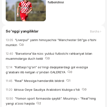
futbolchisi
So'nggi yangiliklar
Barcha ›
“Liverpul” yarim himoyachisi “Manchester Siti”ga o'tishi
13:05
mumkin
0
“Barselona”da nizo: yulduz futbolchi rahbariyat bilan
12:40
muammolarga duch keldi
0
"Kattaqo'rg'on" so'nngi daqiqalardagi gol evaziga
12:14
g'alabani ilib ketgan o'yindan GALEREYA
0
"Real" Messiga hamdardlik bildirdi
1
11:45
Idrissa Geye Saudiya Arabistoni klubiga o'tdi
0
11:20
"Yomon sport formasida qaytdi". Mourinyu - "Real"ning
10:50
yangi a'zosi haqida
2