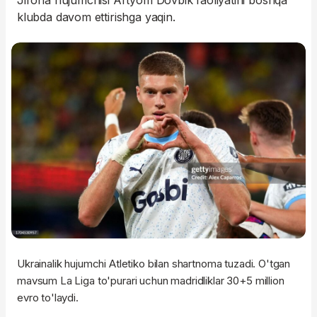
Jirona hujumchisi Artyom Dovbik faoliyatini boshqa
klubda davom ettirishga yaqin.
Ukrainalik hujumchi Atletiko bilan shartnoma tuzadi. O'tgan
mavsum La Liga to'purari uchun madridliklar 30+5 million
evro to'laydi.