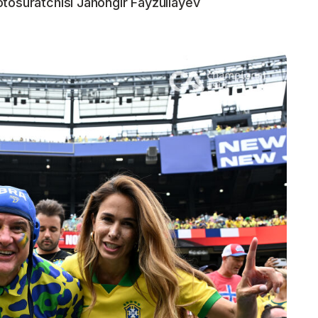
tosuratchisi Jahongir Fayzullayev