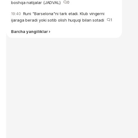
boshqa natijalar (JADVAL)
0
Runi "Barselona"ni tark etadi. Klub vingerni
19:40
ijaraga beradi yoki sotib olish huquqi bilan sotadi
1
Barcha yangiliklar ›