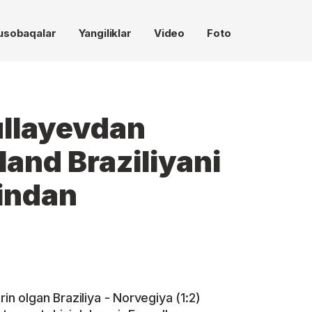
usobaqalar
Yangiliklar
Video
Foto
ullayevdan
land Braziliyani
indan
in olgan Braziliya - Norvegiya (1:2)