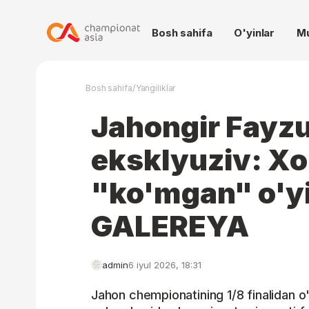
Bosh sahifa
O'yinlar
M
/
Bosh sahifa
Yangiliklar
Jahongir Fayz
eksklyuziv: Xo
"ko'mgan" o'y
GALEREYA
admin
6 iyul 2026, 18:31
Jahon chempionatining 1/8 finalidan o'r