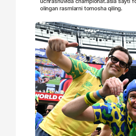
uchrashuvida championat.asia sayti fo
olingan rasmlarni tomosha qiling.