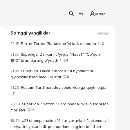
Ўз
Kirish
So'nggi yangiliklar
Barcha ›
Ferran Torres "Barselona"ni tark etmoqda
2
22:15
Superliga. Zerikarli o'yinda "Nasaf" "Qo'qon-
21:55
1912" bilan durang o'ynadi
24
Superliga. OKMK safarda "Bunyodkor"ni
21:35
qiyinchilik bilan mag'lub etdi
6
Rustam Turdimurodov sobiq klubiga qaytmoqda
21:20
1
Superliga. "Neftchi" Farg'onada "Qizilqum"ni tor-
20:50
mor etdi
16
U21 chempionatida 16-tur yakunlari: "Lokomotiv"
19:46
seriyasini yakunladi, peshqadam mag'lub bo'ldi va