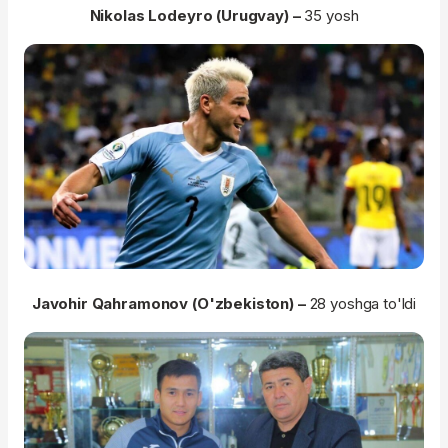
Nikolas Lodeyro (Urugvay) –
35 yosh
Javohir Qahramonov (O'zbekiston) –
28 yoshga to'ldi