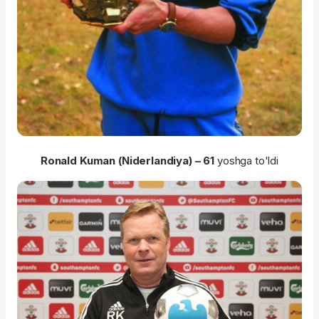
Ronald Kuman (Niderlandiya) – 61
yoshga to'ldi