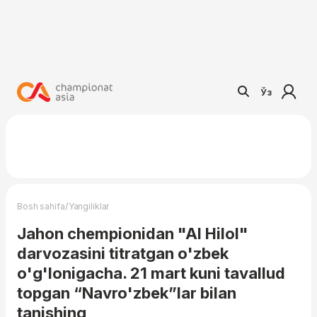
Ўз
/
Bosh sahifa
Yangiliklar
Jahon chempionidan "Al Hilol"
darvozasini titratgan o'zbek
o'g'lonigacha. 21 mart kuni tavallud
topgan “Navro'zbek”lar bilan
tanishing