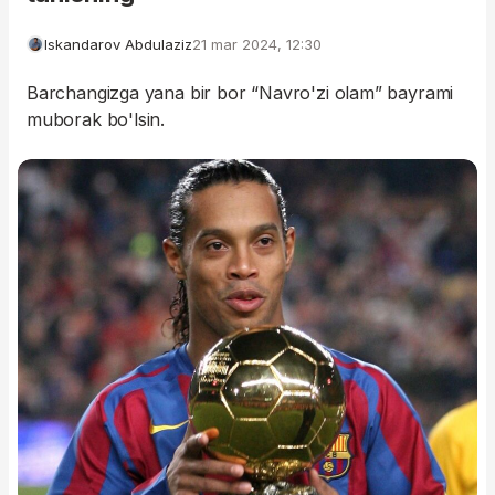
Iskandarov Abdulaziz
21 mar 2024, 12:30
Barchangizga yana bir bor “Navro'zi olam” bayrami
muborak bo'lsin.