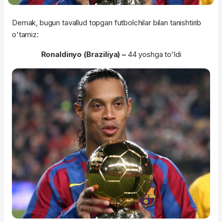
Demak, bugun tavallud topgan futbolchilar bilan tanishtirib
o'tamiz:
Ronaldinyo (Braziliya) –
44 yoshga to'ldi