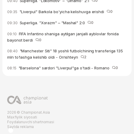
Superliga. “Lokomotiv” – “Dinamo” 2:1
0
09:40
"Liverpul" Barkola bo'yicha kelishuvga erishdi
0
09:35
Superliga. "Xorazm" – "Mashal" 2:0
0
09:30
FIFA Infantino shaniga aytilgan janjalli ayblovlar fonida
09:10
bayonot berdi
0
"Manchester Siti" 18 yoshli futbolchining transferiga 135
08:40
mln to'lashga kelishib oldi - Ornshteyn
2
"Barselona" sardori "Liverpul"ga o'tadi - Romano
0
08:15
2026 © Championat.Asia
Maxfiylik siyosati
Foydalanuvchi shartnomasi
Saytda reklama