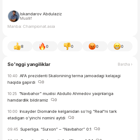
Iskandarov Abdulaziz
Muallif
Manba: Championat.asia
8
0
0
0
0
So'nggi yangiliklar
Barcha ›
AFA prezidenti Skalonining terma jamoadagi kelajagi
10:40
haqida gapirdi
0
"Navbahor" muxlisi Abdullo Ahmedov yaqinlariga
10:25
hamdardlik bildiramiz
0
Insayder Diomande kelganidan so'ng "Real"ni tark
10:00
etadigan o'yinchi nomini aytdi
0
Superliga. “Surxon” – “Navbahor” 0:1
0
09:45