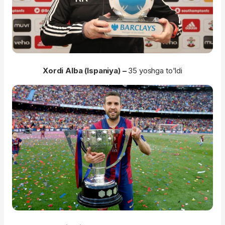
Xordi Alba (Ispaniya) –
35 yoshga to'ldi