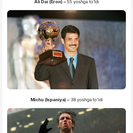
Ali Dai (Eron) –
55 yoshga to'ldi
Michu (Ispaniya) –
38 yoshga to'ldi