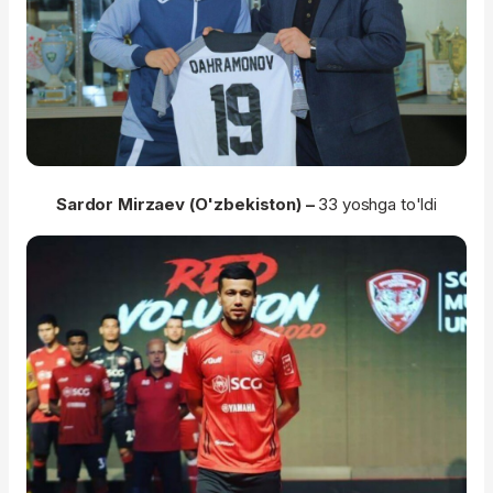
Sardor Mirzaev (O'zbekiston) –
33 yoshga to'ldi