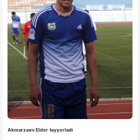
Akmurzaev Eldor tayyorladi