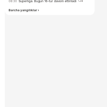
Superliga. Bugun 16-tur davom ettiriladi
4
08:30
Barcha yangiliklar ›