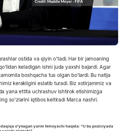
ashlar ostida va qiyin o'tadi. Har bir jamoaning
qo'lidan keladigan ishni juda yaxshi bajardi. Agar
 tamomila boshqacha tus olgan bo'lardi. Bu natija
imiz kerakligini eslatib turadi. Biz xotirjammiz va
a yana ettita uchrashuv ishtirok etishimizga
ng so'zlarini iqtibos keltiradi Marca nashri.
 daqiqa o'ynagan yarim himoyachi haqida: “U bu poziciyada
 yaxshi o'yinchi”