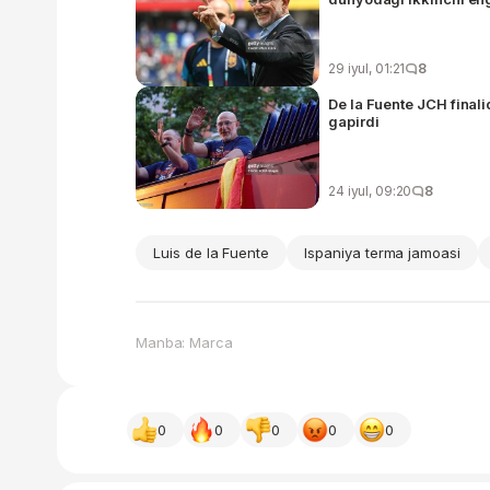
29 iyul, 01:21
8
De la Fuente JCH finali
gapirdi
24 iyul, 09:20
8
Luis de la Fuente
Ispaniya terma jamoasi
Manba: Marca
0
0
0
0
0