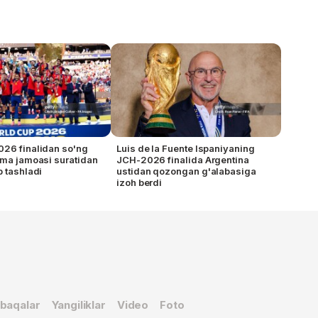
26 finalidan so'ng
Luis de la Fuente Ispaniyaning
rma jamoasi suratidan
JCH-2026 finalida Argentina
b tashladi
ustidan qozongan g'alabasiga
izoh berdi
baqalar
Yangiliklar
Video
Foto