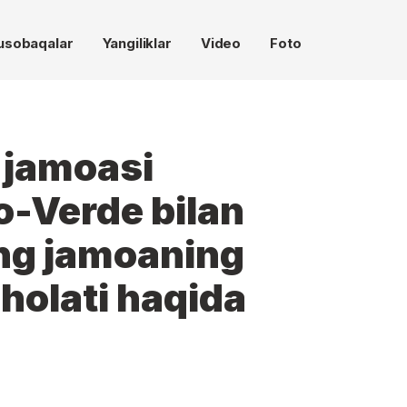
usobaqalar
Yangiliklar
Video
Foto
 jamoasi
-Verde bilan
ng jamoaning
holati haqida