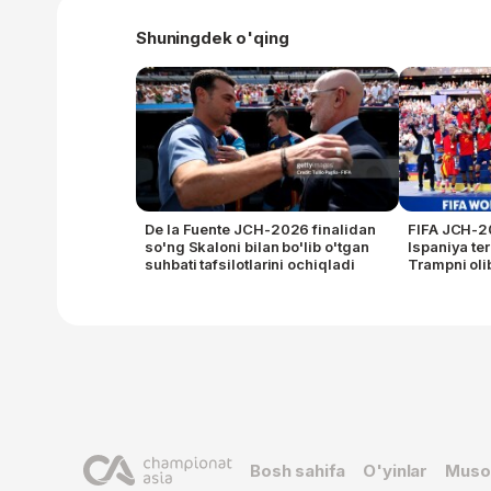
Shuningdek o'qing
De la Fuente JCH-2026 finalidan
FIFA JCH-20
so'ng Skaloni bilan bo'lib o'tgan
Ispaniya te
suhbati tafsilotlarini ochiqladi
Trampni oli
Bosh sahifa
O'yinlar
Muso