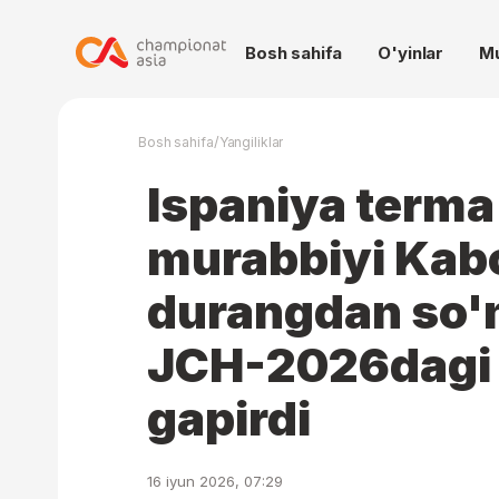
Bosh sahifa
O'yinlar
M
/
Bosh sahifa
Yangiliklar
Ispaniya terma
murabbiyi Kabo
durangdan so'
JCH-2026dagi 
gapirdi
16 iyun 2026, 07:29