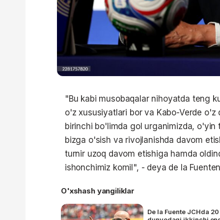
"Bu kabi musobaqalar nihoyatda teng kur
o'z xususiyatlari bor va Kabo-Verde o'z 
birinchi bo'limda gol urganimizda, o'yin
bizga o'sish va rivojlanishda davom etish
turnir uzoq davom etishiga hamda oldind
ishonchimiz komil", - deya de la Fuenteni
O'xshash yangiliklar
De la Fuente JCHda 20
dunyodagi ikkinchi eng