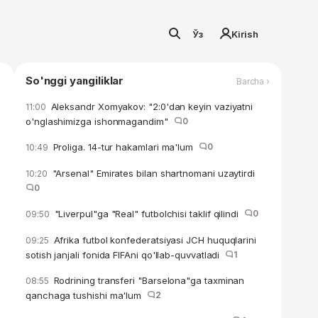
Ўз
Kirish
So'nggi yangiliklar
Barcha ›
Aleksandr Xomyakov: "2:0'dan keyin vaziyatni
11:00
o'nglashimizga ishonmagandim"
0
Proliga. 14-tur hakamlari ma'lum
0
10:49
"Arsenal" Emirates bilan shartnomani uzaytirdi
10:20
0
"Liverpul"ga "Real" futbolchisi taklif qilindi
0
09:50
Afrika futbol konfederatsiyasi JCH huquqlarini
09:25
sotish janjali fonida FIFAni qo'llab-quvvatladi
1
Rodrining transferi "Barselona"ga taxminan
08:55
qanchaga tushishi ma'lum
2