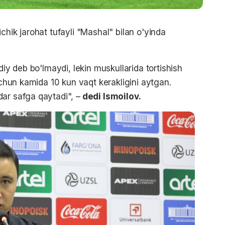
chik jarohat tufayli "Mashal" bilan o'yinda
diy deb bo'lmaydi, lekin muskullarida tortishish
 uchun kamida 10 kun vaqt kerakligini aytgan.
ar safga qaytadi", –
dedi Ismoilov.