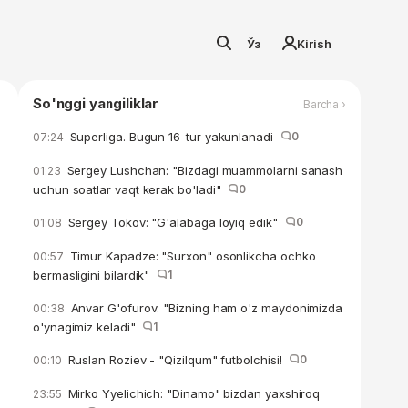
Ўз
Kirish
So'nggi yangiliklar
Barcha ›
Superliga. Bugun 16-tur yakunlanadi
0
07:24
Sergey Lushchan: "Bizdagi muammolarni sanash
01:23
uchun soatlar vaqt kerak bo'ladi"
0
Sergey Tokov: "G'alabaga loyiq edik"
0
01:08
Timur Kapadze: "Surxon" osonlikcha ochko
00:57
bermasligini bilardik"
1
Anvar G'ofurov: "Bizning ham o'z maydonimizda
00:38
o'ynagimiz keladi"
1
Ruslan Roziev - "Qizilqum" futbolchisi!
0
00:10
Mirko Yyelichich: "Dinamo" bizdan yaxshiroq
23:55