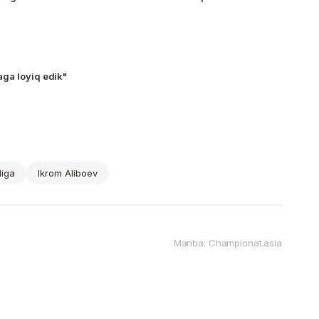
aga loyiq edik"
liga
Ikrom Aliboev
Manba: Championat.asia