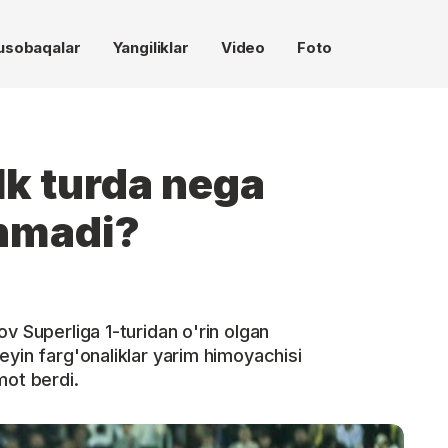
usobaqalar
Yangiliklar
Video
Foto
lk turda nega
hmadi?
v Superliga 1-turidan o'rin olgan
eyin farg'onaliklar yarim himoyachisi
mot berdi.