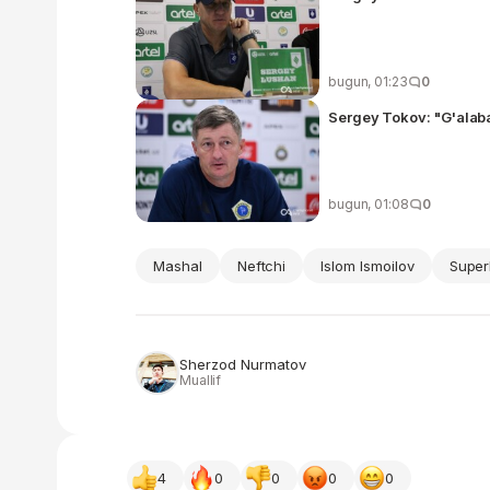
bugun, 01:23
0
Sergey Tokov: "G'alab
bugun, 01:08
0
Mashal
Neftchi
Islom Ismoilov
Super
Sherzod Nurmatov
Muallif
4
0
0
0
0