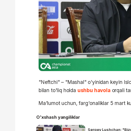
"Neftchi" – "Mashal" o'yinidan keyin Is
bilan to'liq holda
ushbu havola
orqali t
Ma'lumot uchun, farg'onaliklar 5 mart k
O'xshash yangiliklar
Sergey Lushchan: "Biz