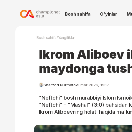
Bosh sahifa
O'yinlar
M
/
Bosh sahifa
Yangiliklar
Ikrom Aliboev i
maydonga tus
Sherzod Nurmatov
1 mar 2026, 15:17
"Neftchi" bosh murabbiyi Islom Ismoilo
"Neftchi" – "Mashal" (3:0) bahsidan k
Ikrom Aliboevning holati haqida ma'lu