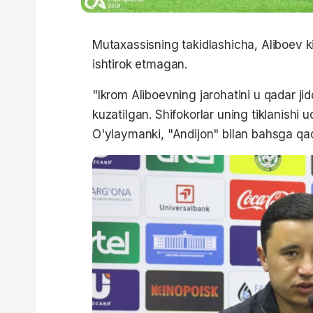
Mutaxassisning takidlashicha, Aliboev ki
ishtirok etmagan.
"Ikrom Aliboevning jarohatini u qadar jid
kuzatilgan. Shifokorlar uning tiklanishi
O'ylaymanki, "Andijon" bilan bahsga qad