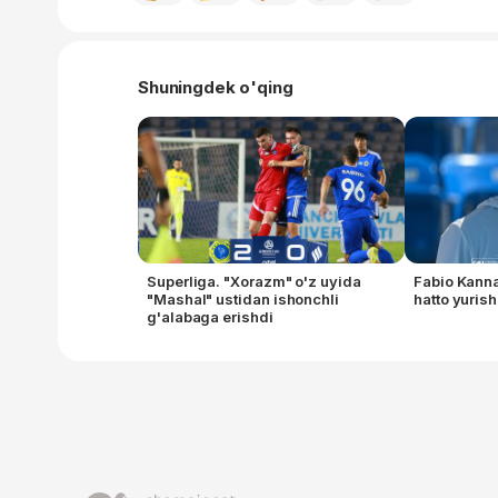
Shuningdek o'qing
Superliga. "Xorazm" o'z uyida
Fabio Kann
"Mashal" ustidan ishonchli
hatto yuris
g'alabaga erishdi