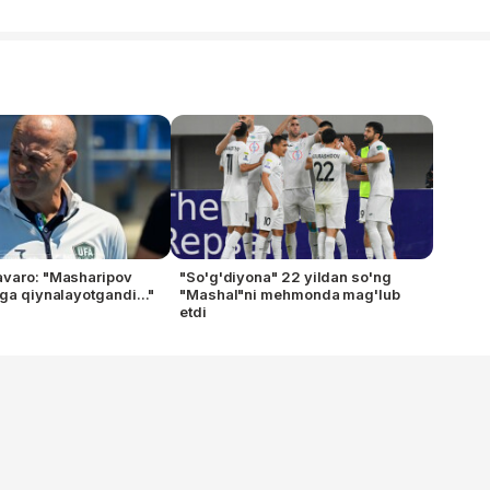
avaro: "Masharipov
"So'g'diyona" 22 yildan so'ng
hga qiynalayotgandi..."
"Mashal"ni mehmonda mag'lub
etdi