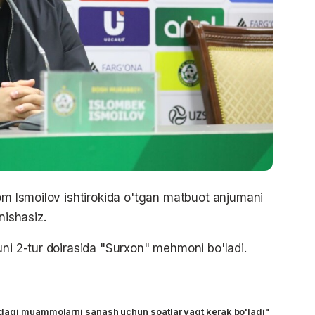
lom Ismoilov ishtirokida o'tgan matbuot anjumani
anishasiz.
uni 2-tur doirasida "Surxon" mehmoni bo'ladi.
dagi muammolarni sanash uchun soatlar vaqt kerak bo'ladi"