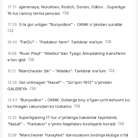
Jgerenaya, Nurulloev, Rodich, Doriev, Odilov… Superliga
17:31
16-tur ramziy terma jamoasi
0
5 ta gol urilgan "Bunyodkor" - OKMK o'yinidan suratlar
17:29
2
"FarDU" - "Paxtakor farm". Tarkiblar ma'lum
0
16:40
"River Pleyt" "Atletiko"dan Tyago Almadaning transferini
15:58
e'lon qildi
0
"Manchester Siti" - "Atletiko". Tarkiblar ma'lum
2
15:21
Gol urilmagan "Nasaf" - "Qo'qon-1912" o'yinidan
14:28
GALEREYA
0
“Bunyodkor” - OKMK. Gollarga boy o'tgan uchrashuvni siz
13:43
ko'rmagan rakursdan ko'rsatamiz
0
Superliganing 17-tur o'yinlariga hakamlar tayinlandi,
13:25
"Nasaf" - "Paxtakor" o'yinini Najafaliev boshqarib boradi
0
"Manchester Yunayted" darvozaboni boshqa klubga o'tdi
12:58