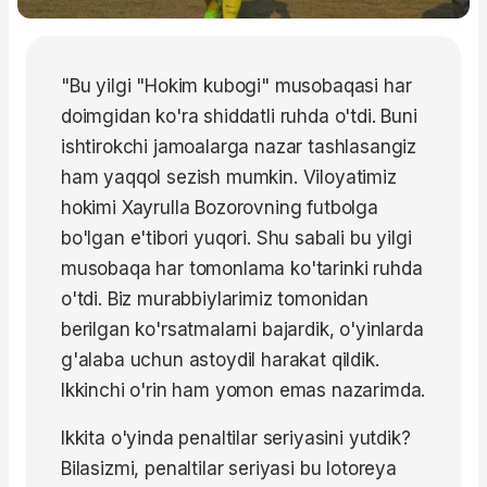
"Bu yilgi "Hokim kubogi" musobaqasi har
doimgidan ko'ra shiddatli ruhda o'tdi. Buni
ishtirokchi jamoalarga nazar tashlasangiz
ham yaqqol sezish mumkin. Viloyatimiz
hokimi Xayrulla Bozorovning futbolga
bo'lgan e'tibori yuqori. Shu sabali bu yilgi
musobaqa har tomonlama ko'tarinki ruhda
o'tdi. Biz murabbiylarimiz tomonidan
berilgan ko'rsatmalarni bajardik, o'yinlarda
g'alaba uchun astoydil harakat qildik.
Ikkinchi o'rin ham yomon emas nazarimda.
Ikkita o'yinda penaltilar seriyasini yutdik?
Bilasizmi, penaltilar seriyasi bu lotoreya