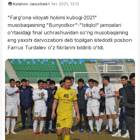
Aslanov Jasurbek
4 fev 2021, 13:12
"Farg'ona viloyati hokimi kubogi-2021"
musobaqasining "Bunyodkor"-"Istiqlol" jamoalari
o'rtasidagi final uchrashuvidan so'ng musobaqaning
eng yaxshi darvozaboni deb topilgan istedodli posbon
Farrux Turdaliev o'z fikrlarini bildirib o'tdi.