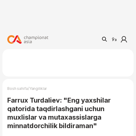
Ўз
/
Bosh sahifa
Yangiliklar
Farrux Turdaliev: "Eng yaxshilar
qatorida taqdirlashgani uchun
muxlislar va mutaxassislarga
minnatdorchilik bildiraman"