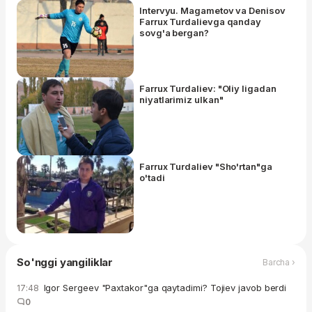
Intervyu. Magametov va Denisov
Farrux Turdalievga qanday
sovg'a bergan?
Farrux Turdaliev: "Oliy ligadan
niyatlarimiz ulkan"
Farrux Turdaliev "Sho'rtan"ga
o'tadi
So'nggi yangiliklar
Barcha ›
Igor Sergeev "Paxtakor"ga qaytadimi? Tojiev javob berdi
17:48
0