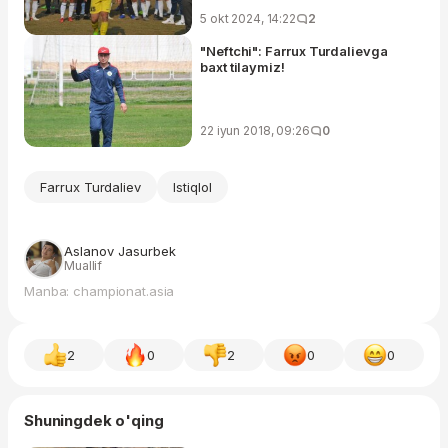
5 okt 2024, 14:22
2
"Neftchi": Farrux Turdalievga
baxt tilaymiz!
22 iyun 2018, 09:26
0
Farrux Turdaliev
Istiqlol
Aslanov Jasurbek
Muallif
Manba: championat.asia
2
0
2
0
0
Shuningdek o'qing