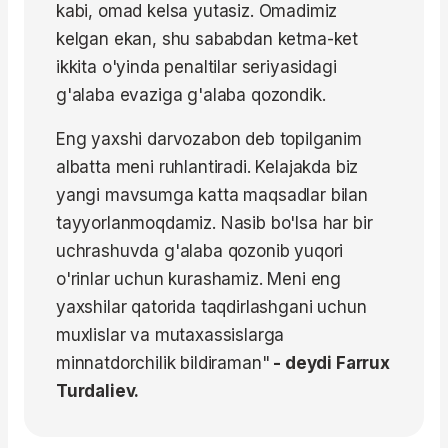
kabi, omad kelsa yutasiz. Omadimiz
kelgan ekan, shu sababdan ketma-ket
ikkita o'yinda penaltilar seriyasidagi
g'alaba evaziga g'alaba qozondik.
Eng yaxshi darvozabon deb topilganim
albatta meni ruhlantiradi. Kelajakda biz
yangi mavsumga katta maqsadlar bilan
tayyorlanmoqdamiz. Nasib bo'lsa har bir
uchrashuvda g'alaba qozonib yuqori
o'rinlar uchun kurashamiz. Meni eng
yaxshilar qatorida taqdirlashgani uchun
muxlislar va mutaxassislarga
minnatdorchilik bildiraman"
- deydi Farrux
Turdaliev.