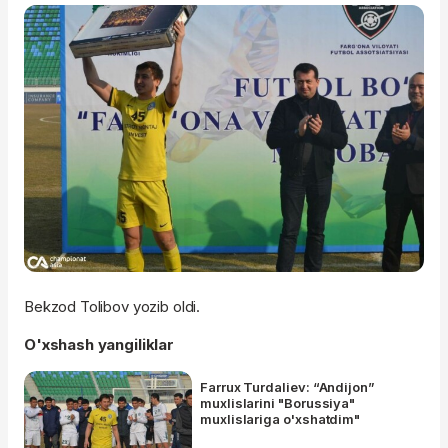
Bekzod Tolibov yozib oldi.
O'xshash yangiliklar
Farrux Turdaliev: “Andijon”
muxlislarini "Borussiya"
muxlislariga o'xshatdim"