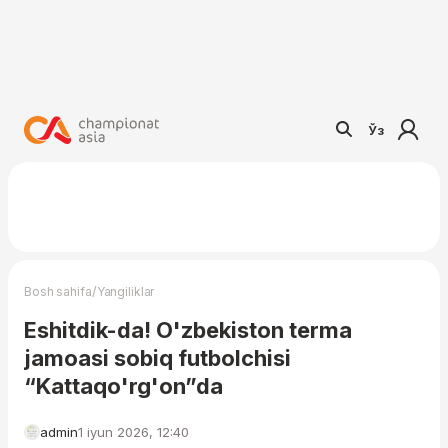
Ўз
/
Bosh sahifa
Yangiliklar
Eshitdik-da! O'zbekiston terma
jamoasi sobiq futbolchisi
“Kattaqo'rg'on”da
admin
1 iyun 2026, 12:40