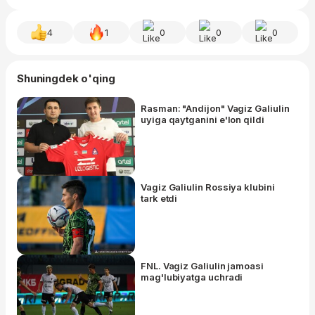
4
1
0
0
0
Shuningdek o'qing
Rasman: "Andijon" Vagiz Galiulin
uyiga qaytganini e'lon qildi
Vagiz Galiulin Rossiya klubini
tark etdi
FNL. Vagiz Galiulin jamoasi
mag'lubiyatga uchradi