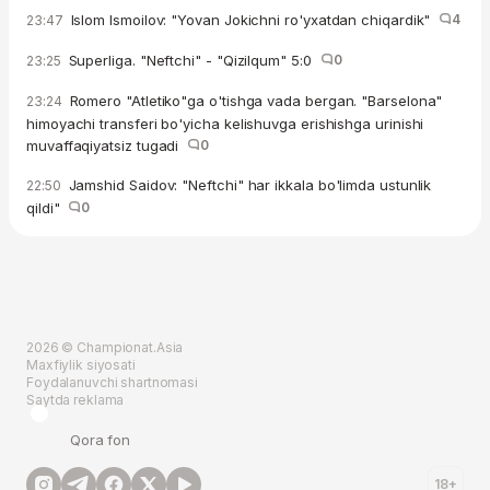
Islom Ismoilov: "Yovan Jokichni ro'yxatdan chiqardik"
4
23:47
Superliga. "Neftchi" - "Qizilqum" 5:0
0
23:25
Romero "Atletiko"ga o'tishga vada bergan. "Barselona"
23:24
himoyachi transferi bo'yicha kelishuvga erishishga urinishi
muvaffaqiyatsiz tugadi
0
Jamshid Saidov: "Neftchi" har ikkala bo'limda ustunlik
22:50
qildi"
0
2026 © Championat.Asia
Maxfiylik siyosati
Foydalanuvchi shartnomasi
Saytda reklama
Qora fon
18+