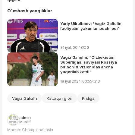
O'xshash yangiliklar
Yuriy Utkulbaev: "Vagiz Galiulin
faoliyatini yakunlamoqchi edi"
31 iyul, 00:48
0
Vagiz Galiulin: “O'zbekiston
Superligasi saviyasi Rossiya
birinchi divizionidan ancha
yuqorilab ketdi”
18 iyul 2024, 00:55
13
Vagiz Galiulin
Kattaqo'rg'on
Proliga
admin
Muallif
Manba: Championat.asia