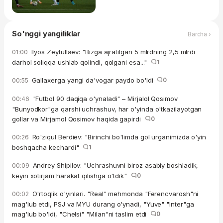
So'nggi yangiliklar
Barcha ›
Ilyos Zeytullaev: "Bizga ajratilgan 5 mlrdning 2,5 mlrdi
01:00
darhol soliqqa ushlab qolindi, qolgani esa..."
1
Gallaxerga yangi da'vogar paydo bo'ldi
0
00:55
"Futbol 90 daqiqa o'ynaladi" – Mirjalol Qosimov
00:46
"Bunyodkor"ga qarshi uchrashuv, har o'yinda o'tkazilayotgan
gollar va Mirjamol Qosimov haqida gapirdi
0
Ro'ziqul Berdiev: "Birinchi bo'limda gol urganimizda o'yin
00:26
boshqacha kechardi"
1
Andrey Shipilov: "Uchrashuvni biroz asabiy boshladik,
00:09
keyin xotirjam harakat qilishga o'tdik"
0
O'rtoqlik o'yinlari. "Real" mehmonda "Ferencvarosh"ni
00:02
mag'lub etdi, PSJ va MYU durang o'ynadi, "Yuve" "Inter"ga
mag'lub bo'ldi, "Chelsi" "Milan"ni taslim etdi
0