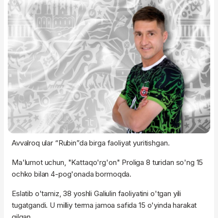
Avvalroq ular “Rubin”da birga faoliyat yuritishgan.
Ma'lumot uchun, "Kattaqo'rg'on" Proliga 8 turidan so'ng 15
ochko bilan 4-pog'onada bormoqda.
Eslatib o'tamiz, 38 yoshli Galiulin faoliyatini o'tgan yili
tugatgandi. U milliy terma jamoa safida 15 o'yinda harakat
qilgan.