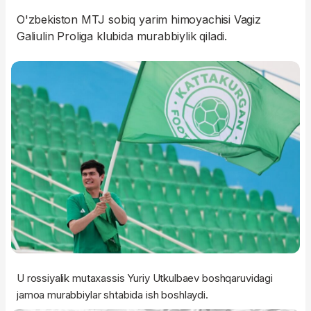
O'zbekiston MTJ sobiq yarim himoyachisi Vagiz
Galiulin Proliga klubida murabbiylik qiladi.
U rossiyalik mutaxassis Yuriy Utkulbaev boshqaruvidagi
jamoa murabbiylar shtabida ish boshlaydi.