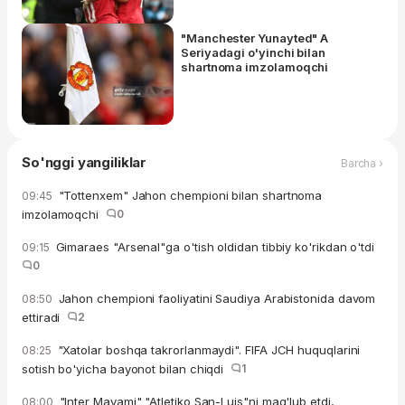
"Manchester Yunayted" A
Seriyadagi o'yinchi bilan
shartnoma imzolamoqchi
So'nggi yangiliklar
Barcha ›
"Tottenxem" Jahon chempioni bilan shartnoma
09:45
imzolamoqchi
0
Gimaraes "Arsenal"ga o'tish oldidan tibbiy ko'rikdan o'tdi
09:15
0
Jahon chempioni faoliyatini Saudiya Arabistonida davom
08:50
ettiradi
2
"Xatolar boshqa takrorlanmaydi". FIFA JCH huquqlarini
08:25
sotish bo'yicha bayonot bilan chiqdi
1
"Inter Mayami" "Atletiko San-Luis"ni mag'lub etdi,
08:00