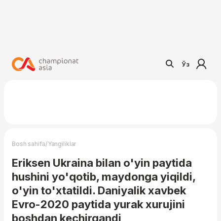
Ўз
/
Bosh sahifa
Yangiliklar
Eriksen Ukraina bilan o'yin paytida
hushini yo'qotib, maydonga yiqildi,
o'yin to'xtatildi. Daniyalik xavbek
Evro-2020 paytida yurak xurujini
boshdan kechirgandi