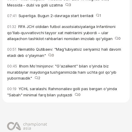
Messida - dubl va golli uzatma
3
Superliga. Bugun 2-davraga start beriladi
1
07:41
FIFA JCH oldidan futbol assotsiatsiyalariga Infantinoni
01:32
qo'llab-quvvatlovchi tayyor xat matnlarini yubordi – ular
allaqachon tashkilot rahbarlari nomidan imzolab qo'yilgan
0
Nematillo Qutibaev: "Mag'lubiyatsiz seriyamiz hali davom
00:51
etadi deb o'ylayman"
0
Ilhom Mo'minjonov: "G'azalkent" bilan o'yinda biz
00:45
murabbiylar maydonga tushganimizda ham uchta gol qo'yib
yubormasdik"
2
YCHL saralashi. Rahmonaliev golli pas bergan o'yinda
00:19
"Sabah" minimal farq bilan yutqazdi
0