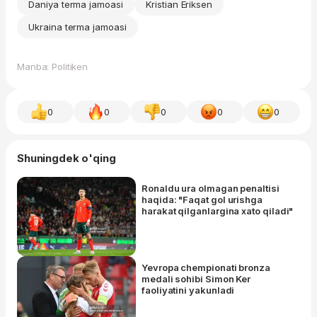
Daniya terma jamoasi
Kristian Eriksen
Ukraina terma jamoasi
Manba: Politiken
0
0
0
0
0
Shuningdek o'qing
Ronaldu ura olmagan penaltisi
haqida: "Faqat gol urishga
harakat qilganlargina xato qiladi"
Yevropa chempionati bronza
medali sohibi Simon Ker
faoliyatini yakunladi