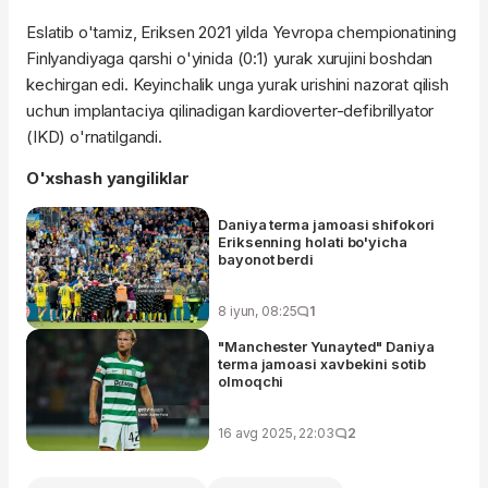
Eslatib o'tamiz, Eriksen 2021 yilda Yevropa chempionatining
Finlyandiyaga qarshi o'yinida (0:1) yurak xurujini boshdan
kechirgan edi. Keyinchalik unga yurak urishini nazorat qilish
uchun implantaciya qilinadigan kardioverter-defibrillyator
(IKD) o'rnatilgandi.
O'xshash yangiliklar
Daniya terma jamoasi shifokori
Eriksenning holati bo'yicha
bayonot berdi
8 iyun, 08:25
1
"Manchester Yunayted" Daniya
terma jamoasi xavbekini sotib
olmoqchi
16 avg 2025, 22:03
2