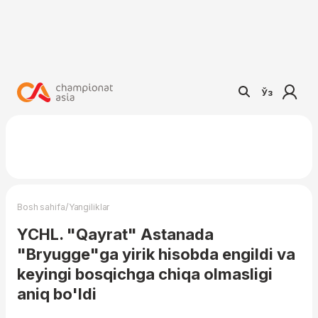
Ўз
/
Bosh sahifa
Yangiliklar
YCHL. "Qayrat" Astanada
"Bryugge"ga yirik hisobda engildi va
keyingi bosqichga chiqa olmasligi
aniq bo'ldi