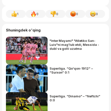
1
0
0
0
0
Shuningdek o'qing
"Inter Mayami" "Atletiko San-
Luis"ni mag'lub etdi, Messida -
dubl va golli uzatma
Superliga. “Qo'qon-1912” –
“Surxon” 0:1
Superliga. “Dinamo” – “Neftchi”
0:0