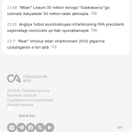
"Milan" Leauni 35 million evroga "Galatasaroy"ga
23:48
sotmadi. Italiyaliklar 50 million talab qilmoqda
0
Angliya futbol assotsiatsiyasi Infantinoning FIFA prezidenti
23:26
saylovidagi nomzodini qo'llab-quvvatlamaydi
0
"Real" Vinisius bilan shartnomani 2032 yilgacha
23:11
uzaytirganini e'lon qildi
1
2026 © Championat.Asia
Maxfiylik siyosati
Foydalanuvchi shartnomasi
Saytda reklama
Qora fon
18+