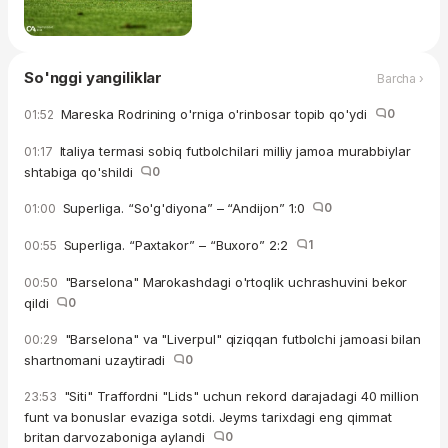
So'nggi yangiliklar
Barcha ›
Mareska Rodrining o'rniga o'rinbosar topib qo'ydi
0
01:52
Italiya termasi sobiq futbolchilari milliy jamoa murabbiylar
01:17
shtabiga qo'shildi
0
Superliga. “So'g'diyona” – “Andijon” 1:0
0
01:00
Superliga. “Paxtakor” – “Buxoro” 2:2
1
00:55
"Barselona" Marokashdagi o'rtoqlik uchrashuvini bekor
00:50
qildi
0
"Barselona" va "Liverpul" qiziqqan futbolchi jamoasi bilan
00:29
shartnomani uzaytiradi
0
"Siti" Traffordni "Lids" uchun rekord darajadagi 40 million
23:53
funt va bonuslar evaziga sotdi. Jeyms tarixdagi eng qimmat
britan darvozaboniga aylandi
0