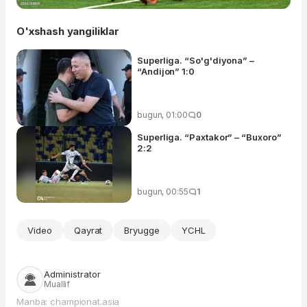
O'xshash yangiliklar
Superliga. “So'g'diyona” –
“Andijon” 1:0
bugun, 01:00
0
Superliga. “Paxtakor” – “Buxoro”
2:2
bugun, 00:55
1
Video
Qayrat
Bryugge
YCHL
Administrator
Muallif
Manba: championat.asia