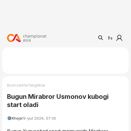
Ўз
/
Bosh sahifa
Yangiliklar
Bugun Mirabror Usmonov kubogi
start oladi
Khoja
19 iyul 2024, 07:30