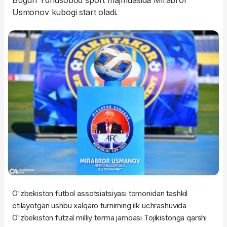
Bugun Yunusobod sport majmuasida Mirabror
Usmonov kubogi start oladi.
O'zbekiston futbol assotsiatsiyasi tomonidan tashkil
etilayotgan ushbu xalqaro turnirning ilk uchrashuvida
O'zbekiston futzal milliy terma jamoasi Tojikistonga qarshi