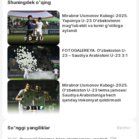
Shuningdek o'qing
Mirabror Usmonov Kubogi-2025.
Yaponiya U-23 O'zbekistonni
mag'lub etdi va turnir g'olibiga
aylandi
FOTOGALEREYA. O'zbekiston U-
23 – Saudiya Arabistoni U-23 3:1
Mirabror Usmonov Kubogi-2025.
O'zbekiston U-23 terma jamoasi
Saudiya Arabistoniga hech
qanday imkoniyat qoldirmadi
So'nggi yangiliklar
Barcha ›
"Arsenal" Emirates bilan shartnomani uzaytirdi
0