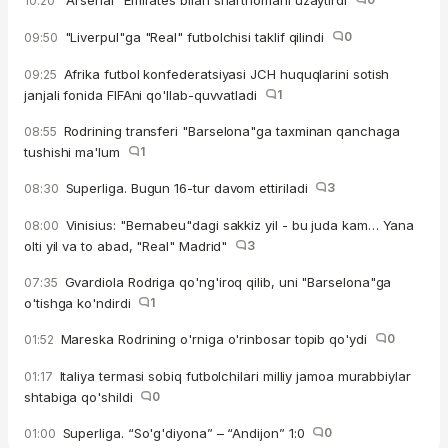
10:20
"Liverpul"ga "Real" futbolchisi taklif qilindi
0
09:50
Afrika futbol konfederatsiyasi JCH huquqlarini sotish
09:25
janjali fonida FIFAni qo'llab-quvvatladi
1
Rodrining transferi "Barselona"ga taxminan qanchaga
08:55
tushishi ma'lum
1
Superliga. Bugun 16-tur davom ettiriladi
3
08:30
Vinisius: "Bernabeu"dagi sakkiz yil - bu juda kam… Yana
08:00
olti yil va to abad, "Real" Madrid"
3
Gvardiola Rodriga qo'ng'iroq qilib, uni "Barselona"ga
07:35
o'tishga ko'ndirdi
1
Mareska Rodrining o'rniga o'rinbosar topib qo'ydi
0
01:52
Italiya termasi sobiq futbolchilari milliy jamoa murabbiylar
01:17
shtabiga qo'shildi
0
Superliga. “So'g'diyona” – “Andijon” 1:0
0
01:00