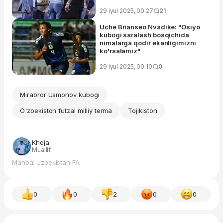
29 iyul 2025, 00:27
21
Uche Brianseo Nvadike: "Osiyo
kubogi saralash bosqichida
nimalarga qodir ekanligimizni
ko'rsatamiz"
29 iyul 2025, 00:10
0
Mirabror Usmonov kubogi
O'zbekiston futzal milliy terma
Tojikiston
Khoja
Muallif
Manba: Uzbekistan FA
0
0
2
0
0