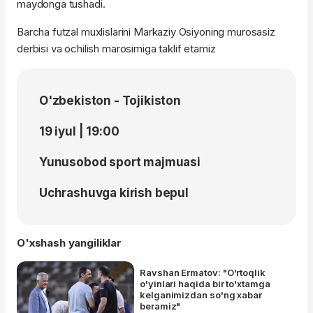
maydonga tushadi.
Barcha futzal muxlislarini Markaziy Osiyoning murosasiz
derbisi va ochilish marosimiga taklif etamiz
O'zbekiston - Tojikiston
19 iyul | 19:00
Yunusobod sport majmuasi
Uchrashuvga kirish bepul
O'xshash yangiliklar
Ravshan Ermatov: "O'rtoqlik
o'yinlari haqida bir to'xtamga
kelganimizdan so'ng xabar
beramiz"