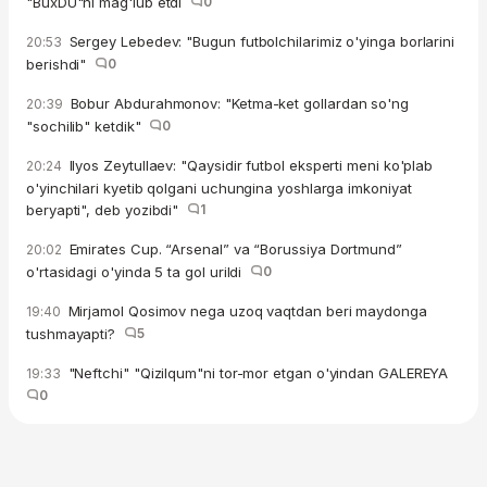
"BuxDU"ni mag'lub etdi
0
Sergey Lebedev: "Bugun futbolchilarimiz o'yinga borlarini
20:53
berishdi"
0
Bobur Abdurahmonov: "Ketma-ket gollardan so'ng
20:39
"sochilib" ketdik"
0
Ilyos Zeytullaev: "Qaysidir futbol eksperti meni ko'plab
20:24
o'yinchilari kyetib qolgani uchungina yoshlarga imkoniyat
beryapti", deb yozibdi"
1
Emirates Cup. “Arsenal” va “Borussiya Dortmund”
20:02
o'rtasidagi o'yinda 5 ta gol urildi
0
Mirjamol Qosimov nega uzoq vaqtdan beri maydonga
19:40
tushmayapti?
5
"Neftchi" "Qizilqum"ni tor-mor etgan o'yindan GALEREYA
19:33
0