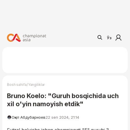
Ўз
/
Bosh sahifa
Yangiliklar
Bruno Koelo: "Guruh bosqichida uch
xil o'yin namoyish etdik"
Оқил Абдубарноев
22 sen 2024, 21:14