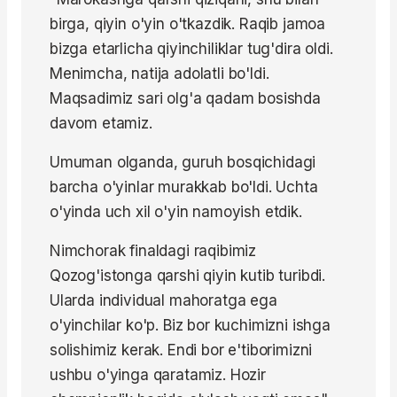
birga, qiyin o'yin o'tkazdik. Raqib jamoa
bizga etarlicha qiyinchiliklar tug'dira oldi.
Menimcha, natija adolatli bo'ldi.
Maqsadimiz sari olg'a qadam bosishda
davom etamiz.
Umuman olganda, guruh bosqichidagi
barcha o'yinlar murakkab bo'ldi. Uchta
o'yinda uch xil o'yin namoyish etdik.
Nimchorak finaldagi raqibimiz
Qozog'istonga qarshi qiyin kutib turibdi.
Ularda individual mahoratga ega
o'yinchilar ko'p. Biz bor kuchimizni ishga
solishimiz kerak. Endi bor e'tiborimizni
ushbu o'yinga qaratamiz. Hozir