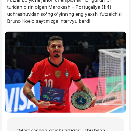
Futzal bo'yicha jahon chempionati "E" guruhi 3-
turidan o'rin olgan Marokash – Portugaliya (1:4)
uchrashuvidan so'ng o'yinning eng yaxshi futzalchisi
Bruno Koelo saytimizga intervyu berdi.
"Marokashga qarshi qiziqarli, shu bilan