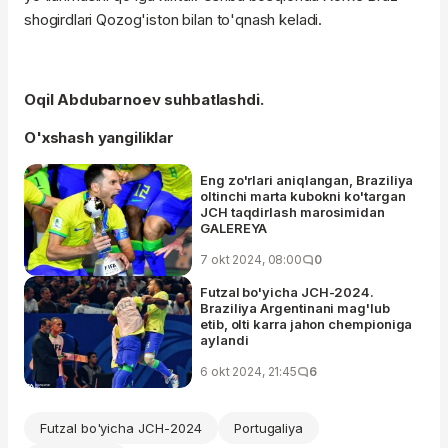
shogirdlari Qozog'iston bilan to'qnash keladi.
Oqil Abdubarnoev suhbatlashdi.
O'xshash yangiliklar
Eng zo'rlari aniqlangan, Braziliya
oltinchi marta kubokni ko'targan
JCH taqdirlash marosimidan
GALEREYA
7 okt 2024, 08:00
0
Futzal bo'yicha JCH-2024.
Braziliya Argentinani mag'lub
etib, olti karra jahon chempioniga
aylandi
6 okt 2024, 21:45
6
Futzal bo'yicha JCH-2024
Portugaliya