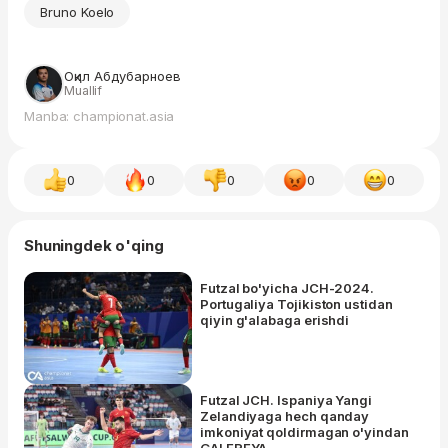
Bruno Koelo
Оқил Абдубарноев
Muallif
Manba: championat.asia
0
0
0
0
0
Shuningdek o'qing
Futzal bo'yicha JCH-2024.
Portugaliya Tojikiston ustidan
qiyin g'alabaga erishdi
Futzal JCH. Ispaniya Yangi
Zelandiyaga hech qanday
imkoniyat qoldirmagan o'yindan
GALEREYA