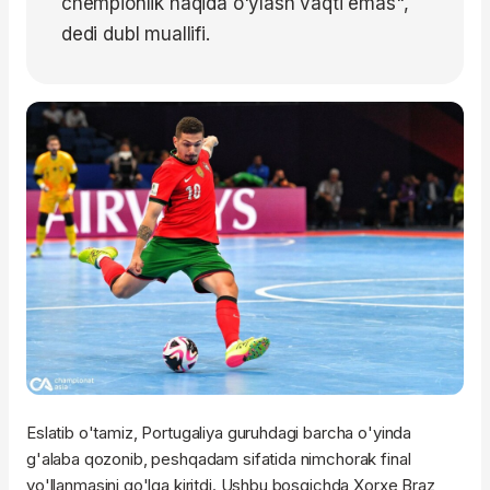
chempionlik haqida o'ylash vaqti emas",
dedi dubl muallifi.
Eslatib o'tamiz, Portugaliya guruhdagi barcha o'yinda
g'alaba qozonib, peshqadam sifatida nimchorak final
yo'llanmasini qo'lga kiritdi. Ushbu bosqichda Xorxe Braz