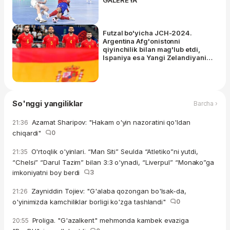
Futzal bo'yicha JCH-2024.
Argentina Afg'onistonni
qiyinchilik bilan mag'lub etdi,
Ispaniya esa Yangi Zelandiyani
ayab o'tirmadi
So'nggi yangiliklar
Barcha ›
Azamat Sharipov: "Hakam o'yin nazoratini qo'ldan
21:36
chiqardi"
0
O'rtoqlik o'yinlari. “Man Siti” Seulda “Atletiko”ni yutdi,
21:35
“Chelsi” “Darul Tazim” bilan 3:3 o'ynadi, “Liverpul” “Monako”ga
imkoniyatni boy berdi
3
Zayniddin Tojiev: "G'alaba qozongan bo'lsak-da,
21:26
o'yinimizda kamchiliklar borligi ko'zga tashlandi"
0
Proliga. "G'azalkent" mehmonda kambek evaziga
20:55