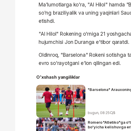
Ma'lumotlarga ko'ra, "Al Hilol" hamda "
so'ng braziliyalik va uning yaqinlari Saud
etishdi.
"Al Hilol" Rokening o'rniga 21 yoshgacha
hujumchisi Jon Duranga e'tibor qaratdi.
Oldinroq, "Barselona" Rokeni sotishga ta
evro so'rayotgani e'lon qilingan edi.
O'xshash yangiliklar
"Barselona" Arauxoning
bugun, 08:25
5
Romero "Atletiko"ga o'
bo'yicha kelishuvga er