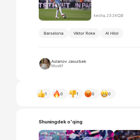
kecha, 23:24
0
Barselona
Viktor Roke
Al Hilol
Aslanov Jasurbek
Muallif
1
0
1
0
0
Shuningdek o'qing