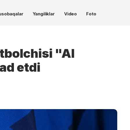
usobaqalar
Yangiliklar
Video
Foto
tbolchisi "Al
rad etdi