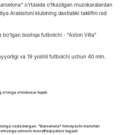
Barselona" o'rtasida o'tkazilgan muzokaralardan
iya Arabistoni klubining dastlabki taklifini rad
 bo'lgan boshqa futbolchi - "Aston Villa"
yyorligi va 19 yoshli futbolchi uchun 40 mln.
 o'rniga o'rinbosar topdi
tishga vada bergan. "Barselona" himoyachi transferi
ishishga urinishi muvaffaqiyatsiz tugadi