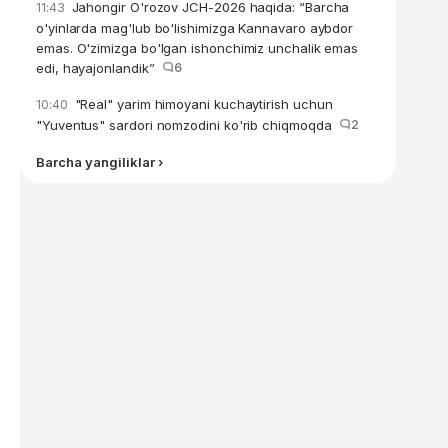
Jahongir O'rozov JCH-2026 haqida: “Barcha
11:43
o'yinlarda mag'lub bo'lishimizga Kannavaro aybdor
emas. O'zimizga bo'lgan ishonchimiz unchalik emas
edi, hayajonlandik”
6
"Real" yarim himoyani kuchaytirish uchun
10:40
"Yuventus" sardori nomzodini ko'rib chiqmoqda
2
Barcha yangiliklar ›