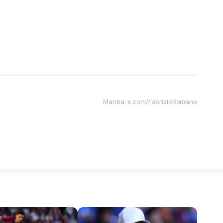
Manba: x.com/FabrizioRomano