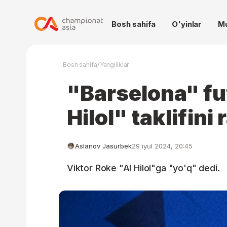
Bosh sahifa
O'yinlar
M
/
Bosh sahifa
Yangiliklar
"Barselona" fu
Hilol" taklifini 
Aslanov Jasurbek
29 iyul 2024, 20:45
Viktor Roke "Al Hilol"ga "yo'q" dedi.