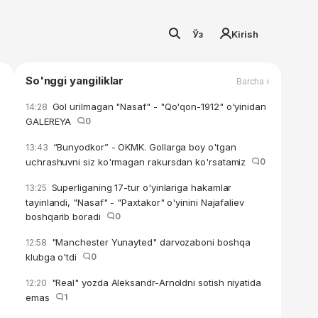
Ўз
Kirish
So'nggi yangiliklar
Barcha ›
Gol urilmagan "Nasaf" - "Qo'qon-1912" o'yinidan
14:28
GALEREYA
0
“Bunyodkor” - OKMK. Gollarga boy o'tgan
13:43
uchrashuvni siz ko'rmagan rakursdan ko'rsatamiz
0
Superliganing 17-tur o'yinlariga hakamlar
13:25
tayinlandi, "Nasaf" - "Paxtakor" o'yinini Najafaliev
boshqarib boradi
0
"Manchester Yunayted" darvozaboni boshqa
12:58
klubga o'tdi
0
"Real" yozda Aleksandr-Arnoldni sotish niyatida
12:20
emas
1