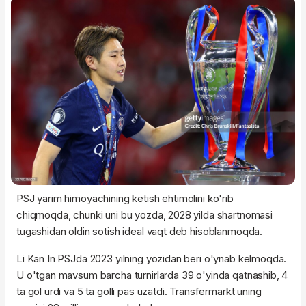
PSJ yarim himoyachining ketish ehtimolini ko'rib
chiqmoqda, chunki uni bu yozda, 2028 yilda shartnomasi
tugashidan oldin sotish ideal vaqt deb hisoblanmoqda.
Li Kan In PSJda 2023 yilning yozidan beri o'ynab kelmoqda.
U o'tgan mavsum barcha turnirlarda 39 o'yinda qatnashib, 4
ta gol urdi va 5 ta golli pas uzatdi. Transfermarkt uning