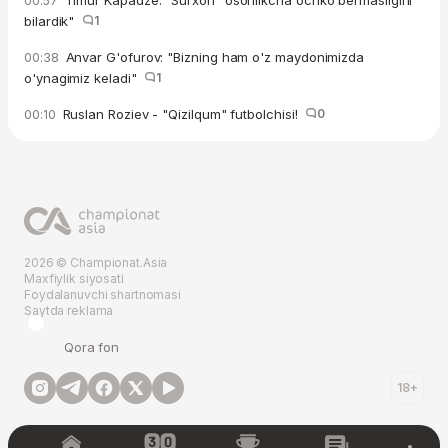
00:57
bilardik"
1
Anvar G'ofurov: "Bizning ham o'z maydonimizda
00:38
o'ynagimiz keladi"
1
Ruslan Roziev - "Qizilqum" futbolchisi!
0
00:10
2026 © Championat.Asia
Maxfiylik siyosati
Foydalanuvchi shartnomasi
Saytda reklama
Qora fon
18+