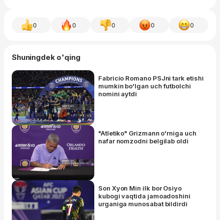
0
0
0
0
0
Shuningdek o'qing
Fabricio Romano PSJni tark etishi
mumkin bo'lgan uch futbolchi
nomini aytdi
"Atletiko" Grizmann o'rniga uch
nafar nomzodni belgilab oldi
Son Xyon Min ilk bor Osiyo
kubogi vaqtida jamoadoshini
urganiga munosabat bildirdi