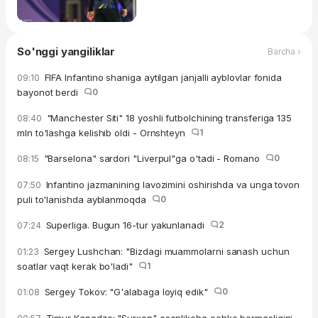
So'nggi yangiliklar
Barcha ›
FIFA Infantino shaniga aytilgan janjalli ayblovlar fonida
09:10
bayonot berdi
0
"Manchester Siti" 18 yoshli futbolchining transferiga 135
08:40
mln to'lashga kelishib oldi - Ornshteyn
1
"Barselona" sardori "Liverpul"ga o'tadi - Romano
0
08:15
Infantino jazmanining lavozimini oshirishda va unga tovon
07:50
puli to'lanishda ayblanmoqda
0
Superliga. Bugun 16-tur yakunlanadi
2
07:24
Sergey Lushchan: "Bizdagi muammolarni sanash uchun
01:23
soatlar vaqt kerak bo'ladi"
1
Sergey Tokov: "G'alabaga loyiq edik"
0
01:08
Timur Kapadze: "Surxon" osonlikcha ochko bermasligini