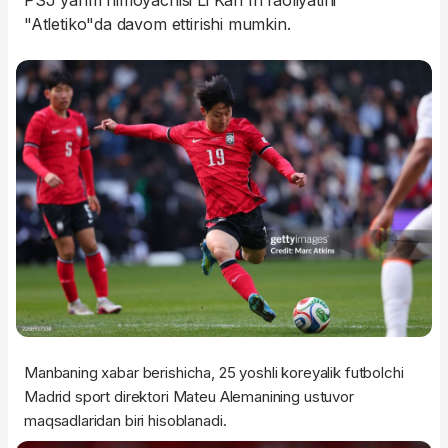
PSJ yarim himoyachisi Li Kan In faoliyatini
"Atletiko"da davom ettirishi mumkin.
Manbaning xabar berishicha, 25 yoshli koreyalik futbolchi
Madrid sport direktori Mateu Alemanining ustuvor
maqsadlaridan biri hisoblanadi.