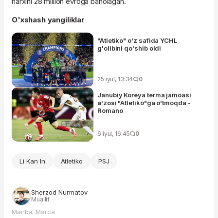
narxini 28 million evroga baholagan.
O'xshash yangiliklar
"Atletiko" o'z safida YCHL
g'olibini qo'shib oldi
25 iyul, 13:34
0
Janubiy Koreya terma jamoasi
a'zosi "Atletiko"ga o'tmoqda -
Romano
6 iyul, 16:45
0
Li Kan In
Atletiko
PSJ
Sherzod Nurmatov
Muallif
Manba: Marca