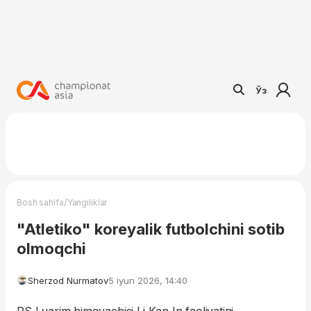
Ўз
/
Bosh sahifa
Yangiliklar
"Atletiko" koreyalik futbolchini sotib
olmoqchi
Sherzod Nurmatov
5 iyun 2026, 14:40